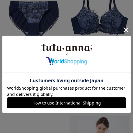
[TOP UPブラ]花柄綿フルショー
[TOP UPブラ]ソフトパフィブド
ツ
ワールブラ
5.0
（1件）
5.0
（2件）
￥2,860
(税込)
￥1,430
(税込)