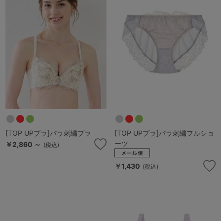
マタニティ
ギフトラッピング
SALE
サイズからブラを探す
A60
A65
A70
A75
B65
B70
B75
B80
[TOP UPブラ]バラ刺繍ブラ
[TOP UPブラ]バラ刺繍フルショ
C65
C70
C75
C80
C85
ーツ
￥2,860 ～
(税込)
D65
D70
D75
D80
D85
￥1,430
(税込)
すべてのサイズを表示する
E65
E70
E75
E80
E85
F65
F70
F75
F80
価格帯から探す