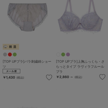
G65
G70
G75
～999円
1,000～1,999円
H70
H75
2,000～2,999円
3,000～3,999円
SS
S
M
L
LL
3L
4,000円～
3足￥1,188靴下
S-AB
S-CD
S-EF
セールアイテムから探す
M-AB
M-CD
M-EF
セールアイテム
[TOP UPブラ]バラ刺繍綿ショー
[TOP UPブラ]上胸ふっくら・さ
L-AB
L-CD
L-EF
ツ
らっとタイプ ラヴィラフルール
その他から探す
ブラ
LL-EF
￥2,860 ～
￥1,430
(税込)
(税込)
お気に入り
サイズの表示を閉じる
新着アイテム