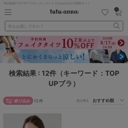
商品検索(TOP UPブラ)|チュチュアンナ [tutuanna]公式通販サイト
0
キーワード・品番から探す
検索を閉じる
何をお探しですか？
ナイトブラ
ノンワイヤー
特盛ブラ
チューブトップ
折り畳み
パジャマ
ストッキング
キャミソール
ルームウェア
育乳ブラ
アームカバー
検索結果 : 12件（キーワード：TOP
UPブラ）
カテゴリから探す
レッグウェア
下着
絞り込み
12
件
並び替え
ルームウェア
ライフスタイル
メンズ
キッズ