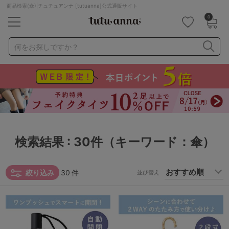
商品検索(傘)|チュチュアンナ [tutuanna]公式通販サイト
0
キーワード・品番から探す
検索を閉じる
何をお探しですか？
ナイトブラ
ノンワイヤー
特盛ブラ
チューブトップ
折り畳み
パジャマ
ストッキング
キャミソール
ルームウェア
育乳ブラ
アームカバー
検索結果 : 30件（キーワード：傘）
カテゴリから探す
絞り込み
30
件
並び替え
レッグウェア
下着
ルームウェア
ライフスタイル
メンズ
キッズ