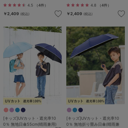
4.5
（4件）
4.8
（4件）
￥2,409
￥2,409
(税込)
(税込)
[キッズ]UVカット・遮光率10
[キッズ]UVカット・遮光率10
0％ 無地日傘55cm(晴雨兼用)
0％ 無地折り畳み日傘(晴雨兼