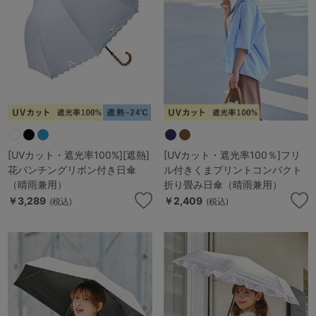
ランキング
高評価レビューアイテム
WEB限定アイテム
特集ページ
[UVカット・遮光率100%][遮熱]
[UVカット・遮光率100％]フリ
検索を閉じる
花パンチングリボン付き日傘
ル付きくまプリントコンパクト
（晴雨兼用）
折り畳み日傘（晴雨兼用）
￥3,289
￥2,409
(税込)
(税込)