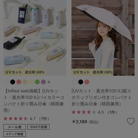
【InRed web掲載】[UVカッ
[UVカット・遮光率100％]裾ス
ト・遮光率100％]バイカラーコ
カラップリボン付きコンパクト
ンパクト折り畳み日傘（晴雨兼
折り畳み日傘（晴雨兼用）
用）
4.0
（1件）
4.7
（7件）
￥2,189
(税込)