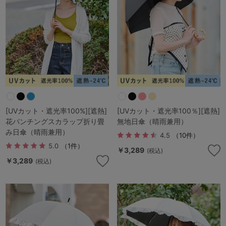
[UVカット・遮光率100%][遮熱]
[UVカット・遮光率100％][遮熱]
花パンチングスカラップ折り畳
無地日傘（晴雨兼用）
み日傘（晴雨兼用）
4.5
（10件）
5.0
（1件）
￥3,289
(税込)
￥3,289
(税込)