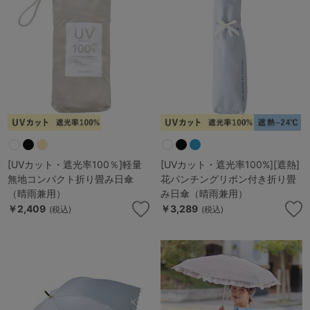
G65
G70
G75
～999円
1,000～1,999円
H70
H75
2,000～2,999円
3,000～3,999円
SS
S
M
L
LL
3L
4,000円～
3足￥1,188靴下
S-AB
S-CD
S-EF
セールアイテムから探す
M-AB
M-CD
M-EF
[UVカット・遮光率100％]軽量
[UVカット・遮光率100%][遮熱]
セールアイテム
無地コンパクト折り畳み日傘
花パンチングリボン付き折り畳
L-AB
L-CD
L-EF
（晴雨兼用）
み日傘（晴雨兼用）
その他から探す
￥2,409
￥3,289
(税込)
(税込)
LL-EF
お気に入り
サイズの表示を閉じる
新着アイテム