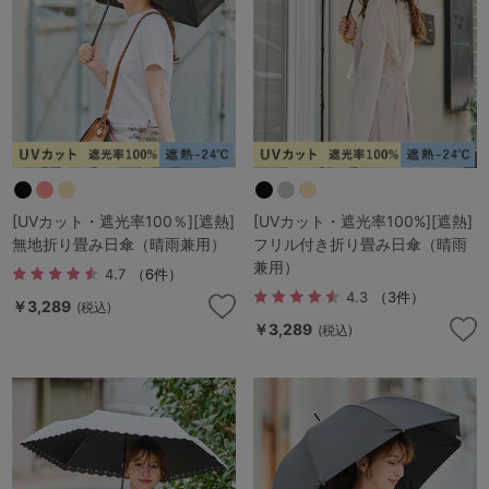
[UVカット・遮光率100％][遮熱]
[UVカット・遮光率100%][遮熱]
無地折り畳み日傘（晴雨兼用）
フリル付き折り畳み日傘（晴雨
兼用）
4.7
（6件）
4.3
（3件）
￥3,289
(税込)
￥3,289
(税込)