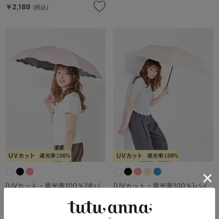
￥2,189
(税込)
[UVカット・遮光率100％]波パ
[UVカット・遮光率100％]バイ
イピングコンパクト折り畳み日
カラーワイドサイズ折り畳み日
傘（晴雨兼用）
傘（晴雨兼用）