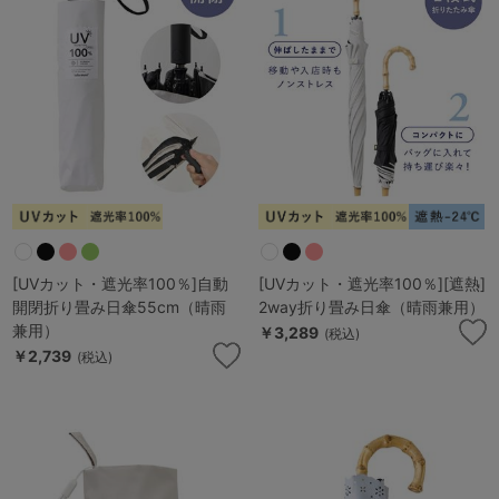
マタニティ
ギフトラッピング
SALE
サイズからブラを探す
A60
A65
A70
A75
B65
B70
B75
B80
[UVカット・遮光率100％]自動
[UVカット・遮光率100％][遮熱]
開閉折り畳み日傘55cm（晴雨
2way折り畳み日傘（晴雨兼用）
C65
C70
C75
C80
C85
兼用）
￥3,289
(税込)
￥2,739
(税込)
D65
D70
D75
D80
D85
すべてのサイズを表示する
E65
E70
E75
E80
E85
F65
F70
F75
F80
価格帯から探す