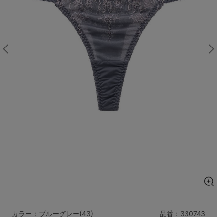
マタニティ
ギフトラッピング
SALE
サイズからブラを探す
A60
A65
A70
A75
B65
B70
B75
B80
C65
C70
C75
C80
C85
D65
D70
D75
D80
D85
すべてのサイズを表示する
E65
E70
E75
E80
E85
F65
F70
F75
F80
価格帯から探す
カラー：ブルーグレー(43)
品番：
330743