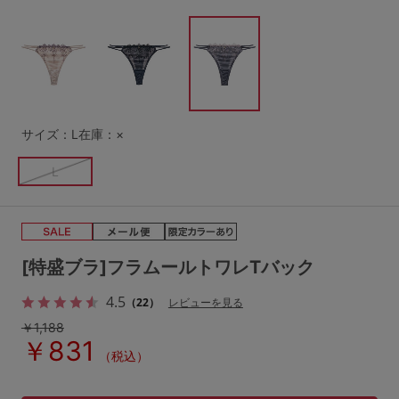
G65
G70
G75
～999円
1,000～1,999円
H70
H75
2,000～2,999円
3,000～3,999円
SS
S
M
L
LL
3L
4,000円～
3足￥1,188靴下
サイズ：L
在庫：×
S-AB
S-CD
S-EF
セールアイテムから探す
L
M-AB
M-CD
M-EF
セールアイテム
L-AB
L-CD
L-EF
その他から探す
[特盛ブラ]フラムールトワレTバック
LL-EF
4.5
（22）
レビューを見る
お気に入り
￥1,188
サイズの表示を閉じる
￥831
新着アイテム
（税込）