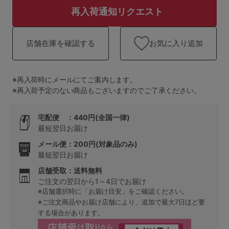
ランキング
再入荷通知リクエスト
高評価レビューアイテム
お気に入り追加
店舗在庫を確認する
WEB限定アイテム
特集ページ
※再入荷時にメールにてご案内します。
※再入荷予定のない商品もございますのでご了承ください。
宅配便 ：440円(全国一律)
検索を閉じる
最短翌日お届け
メール便：200円(対象品のみ)
最短翌日お届け
店舗受取：送料無料
ご注文の翌日から1～4日でお届け
※店舗選択時に「お届け目安」をご確認ください。
※ご注文商品やお届け店舗により、追加で最大7日ほど要
する場合があります。