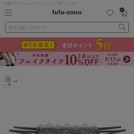
[特盛ブラ]フラムールトワレTバック｜下着・インナー
0
キーワード・品番から探す
検索を閉じる
何をお探しですか？
ナイトブラ
ノンワイヤー
特盛ブラ
チューブトップ
折り畳み
パジャマ
ストッキング
キャミソール
ルームウェア
育乳ブラ
アームカバー
1
/5
一覧
カテゴリから探す
レッグウェア
下着
ルームウェア
ライフスタイル
メンズ
キッズ