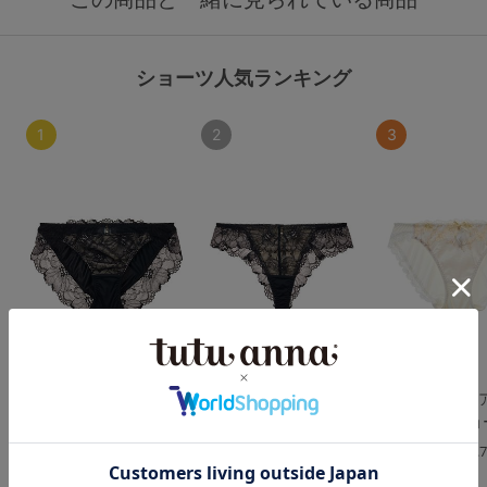
ショーツ人気ランキング
1
2
3
[特盛ブラ]シャルマン
[特盛ブラ]シャルマン
[育乳ブラ]ネオ
ノワールフルショーツ
ノワールTバック
ステラフルショ
4.7
4.8
4.
（341件）
（117件）
（117件）