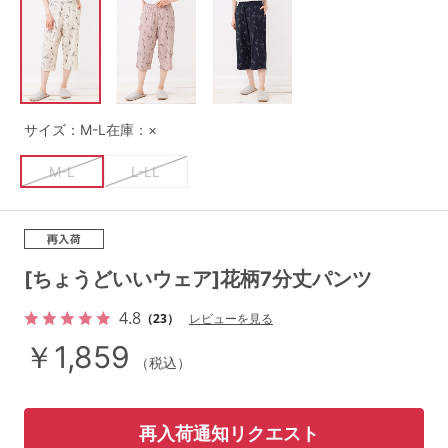
G65
G70
G75
～999円
1,000～1,999円
H70
H75
2,000～2,999円
3,000～3,999円
SS
S
M
サイズ：M-L
在庫：×
L
LL
3L
4,000円～
3足￥1,188靴下
M-L
L-LL
S-AB
S-CD
S-EF
セールアイテムから探す
M-AB
M-CD
M-EF
セールアイテム
L-AB
L-CD
L-EF
[ちょうどいいウェア]花柄7分丈パンツ
その他から探す
LL-EF
4.8
（23）
レビューを見る
お気に入り
￥1,859
（税込）
サイズの表示を閉じる
新着アイテム
再入荷通知リクエスト