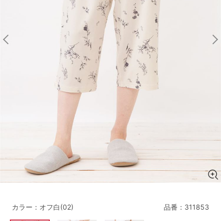
マタニティ
ギフトラッピング
SALE
サイズからブラを探す
A60
A65
A70
A75
B65
B70
B75
B80
C65
C70
C75
C80
C85
D65
D70
D75
D80
D85
すべてのサイズを表示する
E65
E70
E75
E80
E85
F65
F70
F75
F80
カラー：オフ白(02)
品番：
311853
価格帯から探す