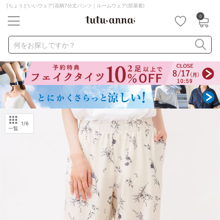
[ちょうどいいウェア]花柄7分丈パンツ｜ルームウェア(部屋着)
0
キーワード・品番から探す
検索を閉じる
何をお探しですか？
ナイトブラ
ノンワイヤー
特盛ブラ
チューブトップ
折り畳み
パジャマ
ストッキング
キャミソール
ルームウェア
育乳ブラ
アームカバー
1
/6
一覧
カテゴリから探す
レッグウェア
下着
ルームウェア
ライフスタイル
メンズ
キッズ