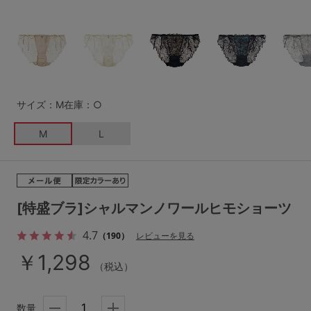
G65
G70
G75
～999円
1,000～1,999円
H70
H75
2,000～2,999円
3,000～3,999円
SS
S
M
L
LL
3L
4,000円～
3足￥1,188靴下
サイズ：M
在庫：○
S-AB
S-CD
S-EF
セールアイテムから探す
M
L
M-AB
M-CD
M-EF
セールアイテム
L-AB
L-CD
L-EF
その他から探す
[特盛ブラ]シャルマンノワールヒモショーツ
LL-EF
4.7
（190）
レビューを見る
お気に入り
￥1,298
サイズの表示を閉じる
（税込）
新着アイテム
数量