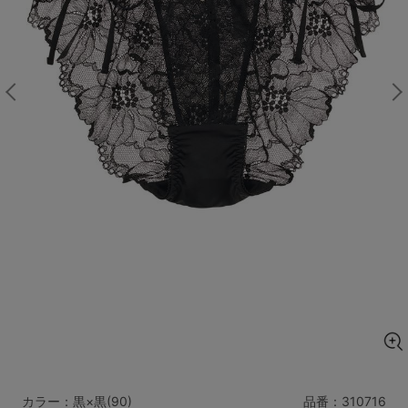
マタニティ
ギフトラッピング
SALE
サイズからブラを探す
A60
A65
A70
A75
B65
B70
B75
B80
C65
C70
C75
C80
C85
D65
D70
D75
D80
D85
すべてのサイズを表示する
E65
E70
E75
E80
E85
F65
F70
F75
F80
価格帯から探す
カラー：黒×黒(90)
品番：
310716