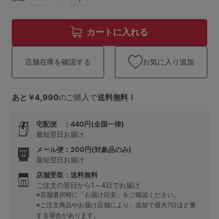
ランキング
高評価レビューアイテム
カートに入れる
WEB限定アイテム
お気に入り追加
店舗在庫を確認する
特集ページ
あと￥4,990
のご購入で
送料無料！
検索を閉じる
宅配便 ：440円(全国一律)
最短翌日お届け
メール便：200円(対象品のみ)
最短翌日お届け
店舗受取：送料無料
ご注文の翌日から1～4日でお届け
※店舗選択時に「お届け目安」をご確認ください。
※ご注文商品やお届け店舗により、追加で最大7日ほど要
する場合があります。