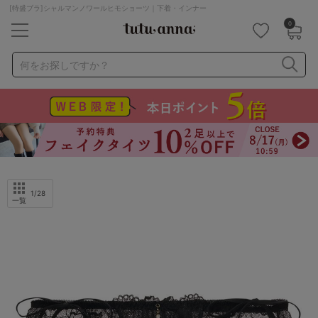
[特盛ブラ]シャルマンノワールヒモショーツ｜下着・インナー
0
キーワード・品番から探す
検索を閉じる
何をお探しですか？
ナイトブラ
ノンワイヤー
特盛ブラ
チューブトップ
折り畳み
パジャマ
ストッキング
キャミソール
ルームウェア
育乳ブラ
アームカバー
1
/28
一覧
カテゴリから探す
レッグウェア
下着
ルームウェア
ライフスタイル
メンズ
キッズ