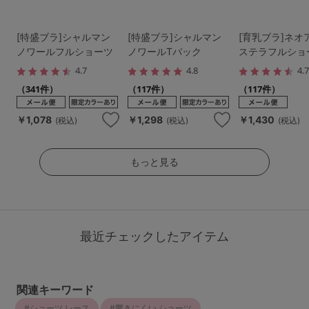
[特盛ブラ]シャルマン
[特盛ブラ]シャルマン
[育乳ブラ]ネオ
ノワールフルショーツ
ノワールTバック
ステラフルショ
4.7
4.8
4.
（341件）
（117件）
（117件）
￥1,078
￥1,298
￥1,430
(税込)
(税込)
(税込)
もっと見る
最近チェックしたアイテム
関連キーワード
ショーツ レース
響きにくい ショーツ