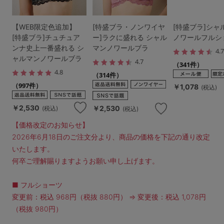
【WEB限定色追加】
[特盛ブラ・ノンワイヤ
[特盛ブラ]シャ
[特盛ブラ]チュチュア
ー]ラクに盛れる シャル
ノワールフルシ
ンナ史上一番盛れる シ
マンノワールブラ
4.
ャルマンノワールブラ
4.7
（341件）
4.8
（314件）
（997件）
￥1,078
(税込)
￥2,530
￥2,530
(税込)
(税込)
【価格改定のお知らせ】
2026年6月18日のご注文分より、商品の価格を下記の通り改定
いたします。
何卒ご理解賜りますようお願い申し上げます。
■ フルショーツ
変更前：税込 968円（税抜 880円） ⇒ 変更後：税込 1,078円
（税抜 980円）