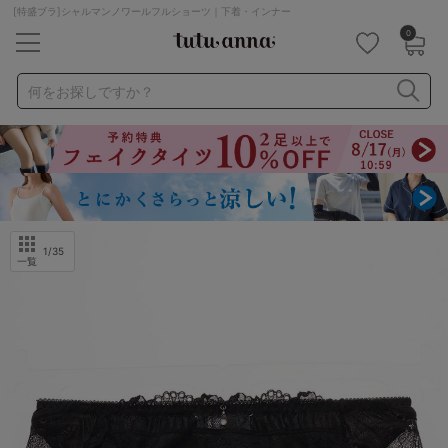
[特盛ブラ]シャルマンノワールフルショーツ｜下着・インナー
0
キーワード・品番から探す
検索を閉じる
何をお探しですか？
ナイトブラ
ノンワイヤー
特盛ブラ
チューブトップ
折り畳み
パジャマ
ストッキング
キャミソール
ルームウェア
育乳ブラ
アームカバー
1
/35
一覧
カテゴリから探す
レッグウェア
下着
ルームウェア
ライフスタイル
メンズ
キッズ