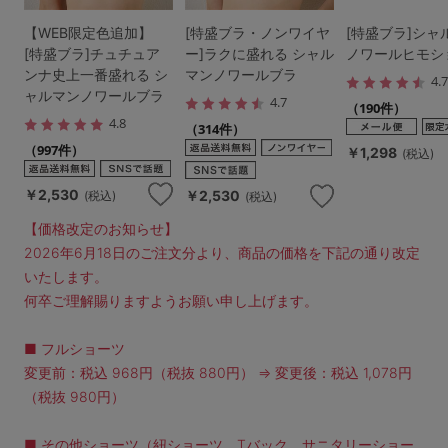
【WEB限定色追加】
[特盛ブラ・ノンワイヤ
[特盛ブラ]シャ
[特盛ブラ]チュチュア
ー]ラクに盛れる シャル
ノワールヒモシ
ンナ史上一番盛れる シ
マンノワールブラ
4.
ャルマンノワールブラ
4.7
（190件）
4.8
（314件）
（997件）
￥1,298
(税込)
￥2,530
￥2,530
(税込)
(税込)
【価格改定のお知らせ】
2026年6月18日のご注文分より、商品の価格を下記の通り改定
いたします。
何卒ご理解賜りますようお願い申し上げます。
■ フルショーツ
変更前：税込 968円（税抜 880円） ⇒ 変更後：税込 1,078円
（税抜 980円）
■ その他ショーツ（紐ショーツ、Tバック、サニタリーショー