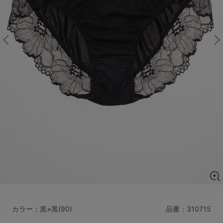
マタニティ
ギフトラッピング
SALE
サイズからブラを探す
A60
A65
A70
A75
B65
B70
B75
B80
C65
C70
C75
C80
C85
D65
D70
D75
D80
D85
すべてのサイズを表示する
E65
E70
E75
E80
E85
F65
F70
F75
F80
カラー：黒×黒(90)
品番：
310715
価格帯から探す