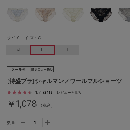
G65
G70
G75
～999円
1,000～1,999円
H70
H75
2,000～2,999円
3,000～3,999円
SS
S
M
サイズ：L
在庫：○
L
LL
3L
4,000円～
3足￥1,188靴下
M
L
LL
S-AB
S-CD
S-EF
セールアイテムから探す
M-AB
M-CD
M-EF
セールアイテム
L-AB
L-CD
L-EF
[特盛ブラ]シャルマンノワールフルショーツ
その他から探す
LL-EF
4.7
（341）
レビューを見る
お気に入り
￥1,078
（税込）
サイズの表示を閉じる
新着アイテム
数量