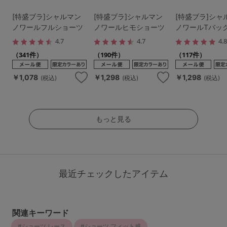
[特盛ブラ]シャルマン
[特盛ブラ]シャルマン
[特盛ブラ]シャ
ノワールフルショーツ
ノワールヒモショーツ
ノワールTバッ
4.7
4.7
4.
（341件）
（190件）
（117件）
￥1,078
￥1,298
￥1,298
(税込)
(税込)
(税込)
もっと見る
最近チェックしたアイテム
関連キーワード
ショーツ レース
ショーツ フィット感