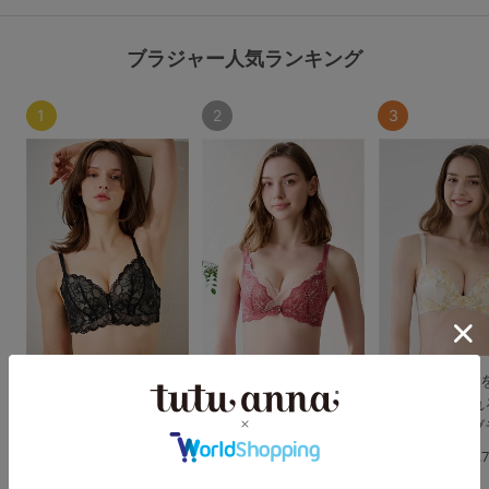
ブラジャー人気ランキング
1
2
3
【WEB限定色追加】
【WEB限定色追加】
[育乳ブラ]谷間
[特盛ブラ]チュチュア
[脇肉0ブラ]チュチュア
てしっかり盛れ
ンナ史上一番盛れる シ
ンナ史上最強の着痩せ
アドアステラブ
ャルマンノワールブラ
を叶える レーシーア
4.
ントレッドブラ
4.8
（812件）