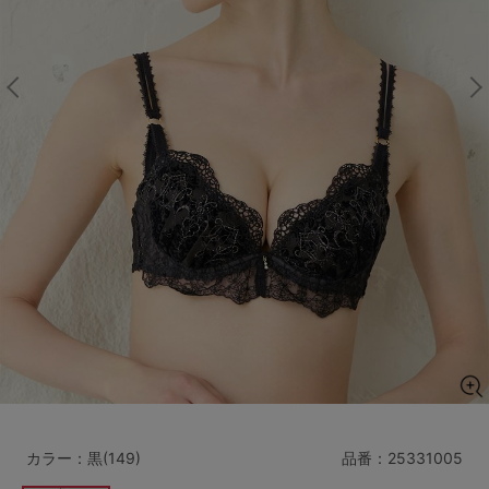
マタニティ
ギフトラッピング
SALE
サイズからブラを探す
A60
A65
A70
A75
B65
B70
B75
B80
C65
C70
C75
C80
C85
D65
D70
D75
D80
D85
すべてのサイズを表示する
E65
E70
E75
E80
E85
F65
F70
F75
F80
カラー：黒(149)
品番：
25331005
価格帯から探す