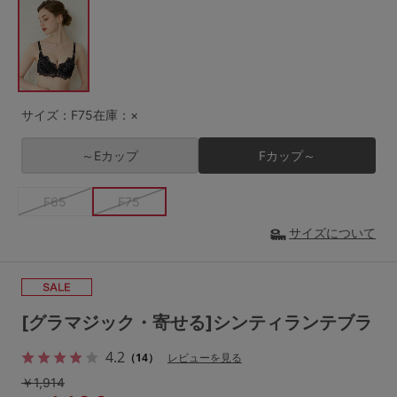
G65
G70
G75
～999円
1,000～1,999円
H70
H75
2,000～2,999円
3,000～3,999円
SS
S
M
サイズ：F75
在庫：×
L
LL
3L
4,000円～
3足￥1,188靴下
～Eカップ
Fカップ～
S-AB
S-CD
S-EF
セールアイテムから探す
F65
F75
M-AB
M-CD
M-EF
セールアイテム
サイズについて
L-AB
L-CD
L-EF
その他から探す
LL-EF
お気に入り
[グラマジック・寄せる]シンティランテブラ
サイズの表示を閉じる
新着アイテム
4.2
（14）
レビューを見る
￥1,914