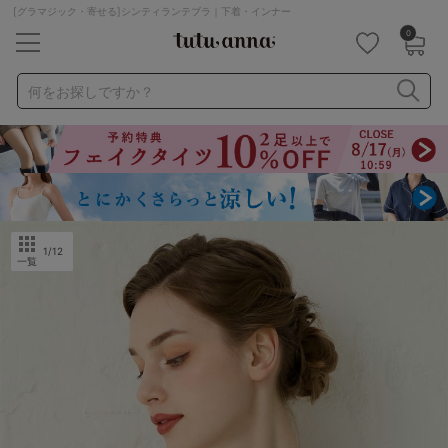
[グラマジック・寄せる]シンティランテブラ｜下着・インナー
0
キーワード・品番から探す
検索を閉じる
何をお探しですか？
ナイトブラ
ノンワイヤー
特盛ブラ
チューブトップ
折り畳み
パジャマ
ストッキング
キャミソール
ルームウェア
育乳ブラ
アームカバー
1
/12
一覧
カテゴリから探す
レッグウェア
下着
ルームウェア
ライフスタイル
メンズ
キッズ