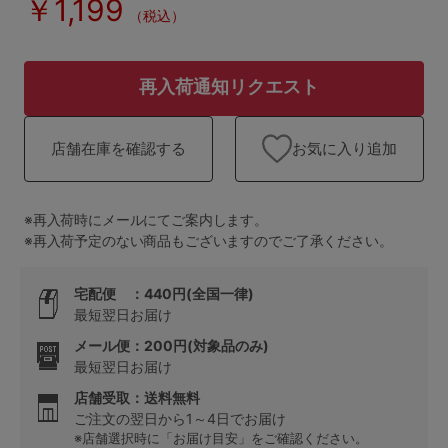
￥1,199
ランキング
（税込）
高評価レビューアイテム
再入荷通知リクエスト
WEB限定アイテム
お気に入り追加
店舗在庫を確認する
特集ページ
※再入荷時にメールにてご案内します。
検索を閉じる
※再入荷予定のない商品もございますのでご了承ください。
宅配便 ：440円(全国一律)
最短翌日お届け
メール便：200円(対象品のみ)
最短翌日お届け
店舗受取：送料無料
ご注文の翌日から1～4日でお届け
※店舗選択時に「お届け目安」をご確認ください。