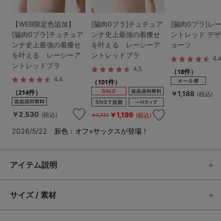
【WEB限定色追加】
[脇肉0ブラ]チュチュア
[脇肉0ブラ]レ
[脇肉0ブラ]チュチュア
ンナ史上最強の着痩せ
ントレッド デ
ンナ史上最強の着痩せ
を叶える レーシーア
ョーツ
を叶える レーシーア
ントレッドブラ
4.
ントレッドブラ
4.5
（18件）
4.4
（101件）
（214件）
￥1,188
(税込)
￥2,530
￥1,199
(税込)
(税込)
￥1,771
2026/5/22 新色：オフ×サックスが登場！
アイテム説明
サイズ / 素材