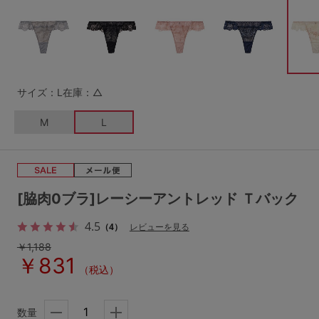
G65
G70
G75
～999円
1,000～1,999円
H70
H75
2,000～2,999円
3,000～3,999円
SS
S
M
サイズ：L
在庫：△
L
LL
3L
4,000円～
3足￥1,188靴下
M
L
S-AB
S-CD
S-EF
セールアイテムから探す
M-AB
M-CD
M-EF
セールアイテム
L-AB
L-CD
L-EF
[脇肉0ブラ]レーシーアントレッド Ｔバック
その他から探す
LL-EF
4.5
（4）
レビューを見る
￥1,188
お気に入り
￥831
サイズの表示を閉じる
（税込）
新着アイテム
数量