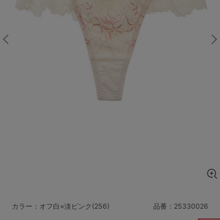
マタニティ
ギフトラッピング
SALE
サイズからブラを探す
A60
A65
A70
A75
B65
B70
B75
B80
C65
C70
C75
C80
C85
D65
D70
D75
D80
D85
すべてのサイズを表示する
E65
E70
E75
E80
E85
F65
F70
F75
F80
カラー：オフ白×淡ピンク(256)
品番：
25330026
価格帯から探す