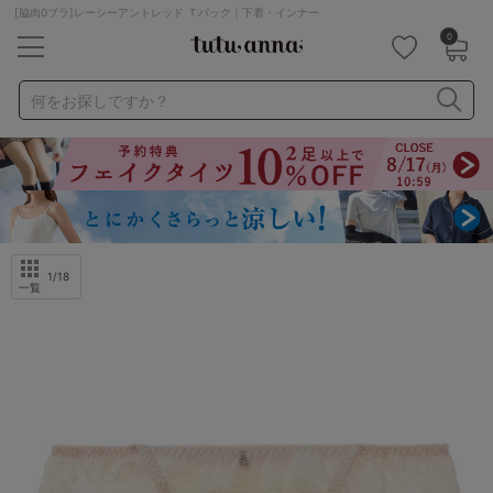
[脇肉0ブラ]レーシーアントレッド Ｔバック｜下着・インナー
0
キーワード・品番から探す
検索を閉じる
何をお探しですか？
ナイトブラ
ノンワイヤー
特盛ブラ
チューブトップ
折り畳み
パジャマ
ストッキング
キャミソール
ルームウェア
育乳ブラ
アームカバー
1
/18
一覧
カテゴリから探す
レッグウェア
下着
ルームウェア
ライフスタイル
メンズ
キッズ