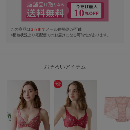
この商品は
3
点まで
メール便発送が可能
※梱包状況より宅配便でのお届けになる可能性があります。
おそろいアイテム
32
%
OFF