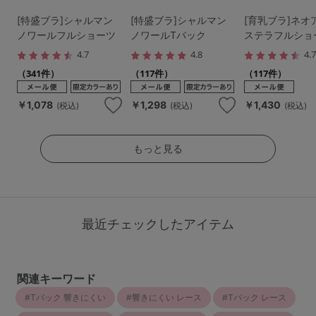
[特盛ブラ]シャルマン
[特盛ブラ]シャルマン
[育乳ブラ]ネオ
ノワールフルショーツ
ノワールTバック
ステラフルショ
4.7
4.8
4.
（341件）
（117件）
（117件）
￥1,078
￥1,298
￥1,430
(税込)
(税込)
(税込)
もっと見る
最近チェックしたアイテム
関連キーワード
Tバック 響きにくい
響きにくい レース
Tバック レース