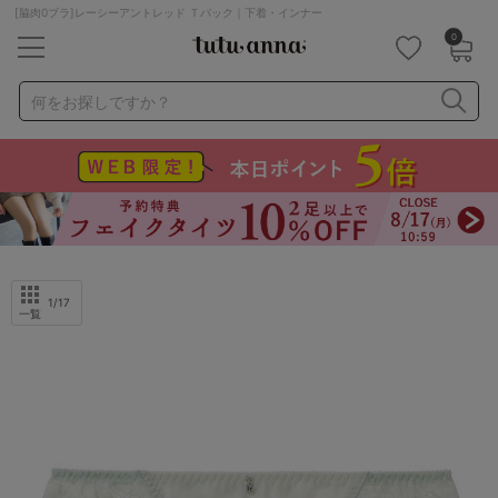
[脇肉0ブラ]レーシーアントレッド Ｔバック｜下着・インナー
0
キーワード・品番から探す
検索を閉じる
何をお探しですか？
ナイトブラ
ノンワイヤー
特盛ブラ
チューブトップ
折り畳み
パジャマ
ストッキング
キャミソール
ルームウェア
育乳ブラ
アームカバー
1
/17
一覧
カテゴリから探す
レッグウェア
下着
ルームウェア
ライフスタイル
メンズ
キッズ