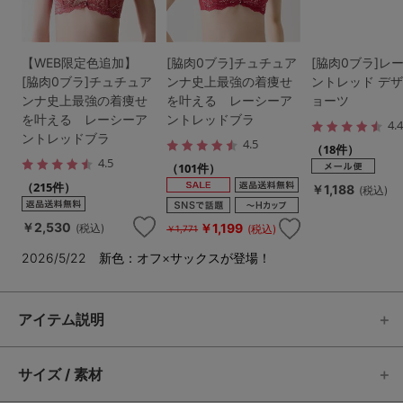
【WEB限定色追加】
[脇肉0ブラ]チュチュア
[脇肉0ブラ]レ
[脇肉0ブラ]チュチュア
ンナ史上最強の着痩せ
ントレッド デ
ンナ史上最強の着痩せ
を叶える レーシーア
ョーツ
を叶える レーシーア
ントレッドブラ
4.
ントレッドブラ
4.5
（18件）
4.5
（101件）
（215件）
￥1,188
(税込)
￥2,530
￥1,199
(税込)
(税込)
￥1,771
2026/5/22 新色：オフ×サックスが登場！
アイテム説明
サイズ / 素材