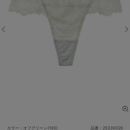
マタニティ
ギフトラッピング
SALE
サイズからブラを探す
A60
A65
A70
A75
B65
B70
B75
B80
C65
C70
C75
C80
C85
D65
D70
D75
D80
D85
すべてのサイズを表示する
E65
E70
E75
E80
E85
F65
F70
F75
F80
価格帯から探す
カラー：オフグリーン(165)
品番：
25330026