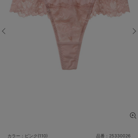
マタニティ
ギフトラッピング
SALE
サイズからブラを探す
A60
A65
A70
A75
B65
B70
B75
B80
C65
C70
C75
C80
C85
D65
D70
D75
D80
D85
すべてのサイズを表示する
E65
E70
E75
E80
E85
F65
F70
F75
F80
価格帯から探す
カラー：ピンク(110)
品番：
25330026