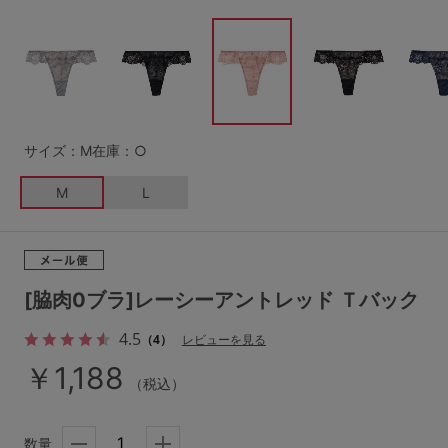
G65
G70
G75
～999円
1,000～1,999円
H70
H75
2,000～2,999円
3,000～3,999円
SS
S
M
L
LL
3L
4,000円～
3足￥1,188靴下
サイズ：M
在庫：○
S-AB
S-CD
S-EF
セールアイテムから探す
M
L
M-AB
M-CD
M-EF
セールアイテム
L-AB
L-CD
L-EF
その他から探す
[脇肉0ブラ]レーシーアントレッド Ｔバック
LL-EF
4.5
（4）
レビューを見る
お気に入り
￥1,188
サイズの表示を閉じる
（税込）
新着アイテム
数量