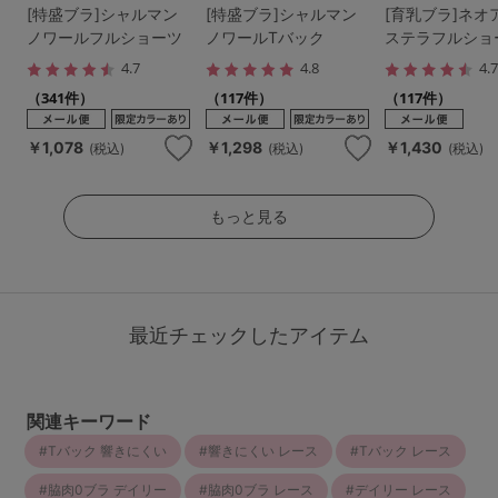
[特盛ブラ]シャルマン
[特盛ブラ]シャルマン
[育乳ブラ]ネオ
ノワールフルショーツ
ノワールTバック
ステラフルショ
4.7
4.8
4.
（341件）
（117件）
（117件）
￥1,078
￥1,298
￥1,430
(税込)
(税込)
(税込)
もっと見る
最近チェックしたアイテム
関連キーワード
Tバック 響きにくい
響きにくい レース
Tバック レース
脇肉0ブラ デイリー
脇肉0ブラ レース
デイリー レース