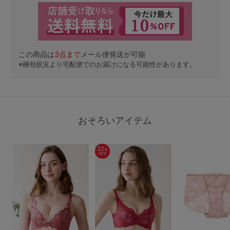
この商品は
3
点まで
メール便発送が可能
※梱包状況より宅配便でのお届けになる可能性があります。
おそろいアイテム
32
%
OFF