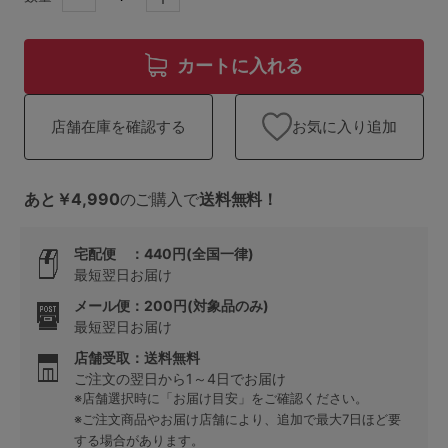
ランキング
高評価レビューアイテム
カートに入れる
WEB限定アイテム
お気に入り追加
店舗在庫を確認する
特集ページ
あと￥4,990
のご購入で
送料無料！
検索を閉じる
宅配便 ：440円(全国一律)
最短翌日お届け
メール便：200円(対象品のみ)
最短翌日お届け
店舗受取：送料無料
ご注文の翌日から1～4日でお届け
※店舗選択時に「お届け目安」をご確認ください。
※ご注文商品やお届け店舗により、追加で最大7日ほど要
する場合があります。