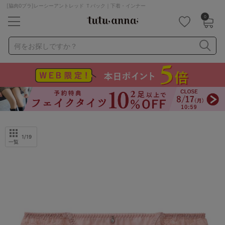
[脇肉0ブラ]レーシーアントレッド Ｔバック｜下着・インナー
0
キーワード・品番から探す
検索を閉じる
何をお探しですか？
ナイトブラ
ノンワイヤー
特盛ブラ
チューブトップ
折り畳み
パジャマ
ストッキング
キャミソール
ルームウェア
育乳ブラ
アームカバー
1
/19
一覧
カテゴリから探す
レッグウェア
下着
ルームウェア
ライフスタイル
メンズ
キッズ