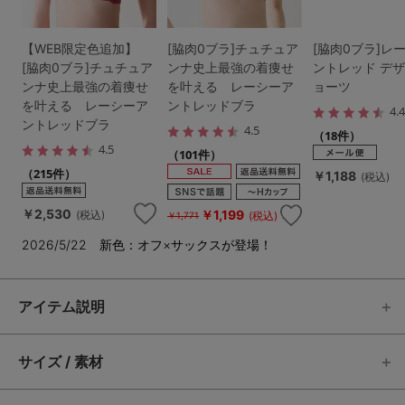
【WEB限定色追加】
[脇肉0ブラ]チュチュア
[脇肉0ブラ]レ
[脇肉0ブラ]チュチュア
ンナ史上最強の着痩せ
ントレッド デ
ンナ史上最強の着痩せ
を叶える レーシーア
ョーツ
を叶える レーシーア
ントレッドブラ
4.
ントレッドブラ
4.5
（18件）
4.5
（101件）
（215件）
￥1,188
(税込)
￥2,530
￥1,199
(税込)
(税込)
￥1,771
2026/5/22 新色：オフ×サックスが登場！
アイテム説明
サイズ / 素材