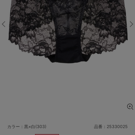
マタニティ
ギフトラッピング
SALE
サイズからブラを探す
A60
A65
A70
A75
B65
B70
B75
B80
C65
C70
C75
C80
C85
D65
D70
D75
D80
D85
すべてのサイズを表示する
E65
E70
E75
E80
E85
F65
F70
F75
F80
カラー：黒×白(303)
品番：
25330025
価格帯から探す