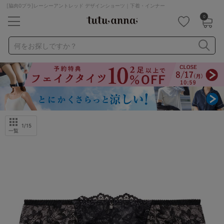
[脇肉0ブラ]レーシーアントレッド デザインショーツ｜下着・インナー
0
キーワード・品番から探す
検索を閉じる
何をお探しですか？
ナイトブラ
ノンワイヤー
特盛ブラ
チューブトップ
折り畳み
パジャマ
ストッキング
キャミソール
ルームウェア
育乳ブラ
アームカバー
1
/15
一覧
カテゴリから探す
レッグウェア
下着
ルームウェア
ライフスタイル
メンズ
キッズ