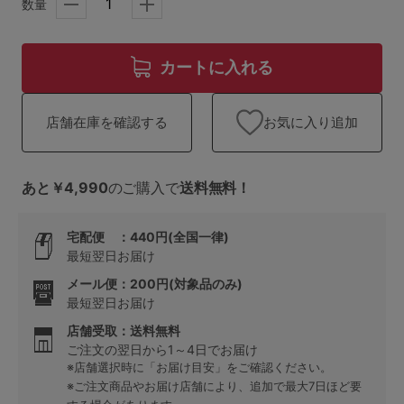
ランキング
数量
高評価レビューアイテム
カートに入れる
WEB限定アイテム
お気に入り追加
店舗在庫を確認する
特集ページ
あと￥4,990
のご購入で
送料無料！
検索を閉じる
宅配便 ：440円(全国一律)
最短翌日お届け
メール便：200円(対象品のみ)
最短翌日お届け
店舗受取：送料無料
ご注文の翌日から1～4日でお届け
※店舗選択時に「お届け目安」をご確認ください。
※ご注文商品やお届け店舗により、追加で最大7日ほど要