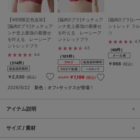
【WEB限定色追加】
[脇肉0ブラ]チュチュア
[脇肉0ブラ]レ
[脇肉0ブラ]チュチュア
ンナ史上最強の着痩せ
ントレッド フ
ンナ史上最強の着痩せ
を叶える レーシーア
ツ
を叶える レーシーア
ントレッドブラ
4.
ントレッドブラ
4.5
（60件）
4.4
（101件）
（214件）
￥968
(税込)
￥2,530
￥1,199
(税込)
(税込)
￥1,771
2026/5/22 新色：オフ×サックスが登場！
アイテム説明
サイズ / 素材