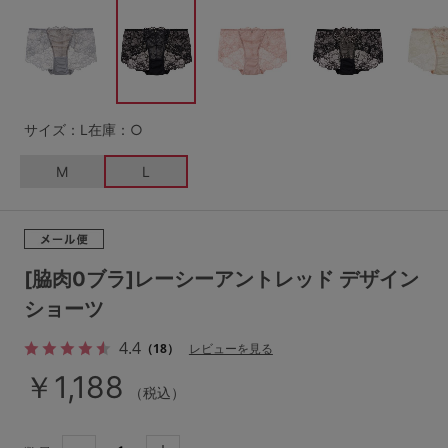
G65
G70
G75
～999円
1,000～1,999円
H70
H75
2,000～2,999円
3,000～3,999円
SS
S
M
サイズ：L
在庫：○
L
LL
3L
4,000円～
3足￥1,188靴下
M
L
S-AB
S-CD
S-EF
セールアイテムから探す
M-AB
M-CD
M-EF
セールアイテム
L-AB
L-CD
L-EF
[脇肉0ブラ]レーシーアントレッド デザイン
その他から探す
ショーツ
LL-EF
4.4
お気に入り
（18）
レビューを見る
サイズの表示を閉じる
￥1,188
（税込）
新着アイテム