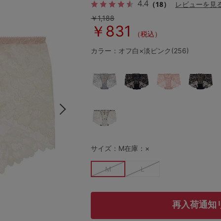
4.4
（18）
レビューを見
￥1,188
￥831
（税込）
その他から探す
カラー：オフ白×淡ピンク(256)
お気に入り
新着アイテム
ランキング
サイズ：M
在庫：×
高評価レビューアイテム
M
L
WEB限定アイテム
再入荷通知
特集ページ