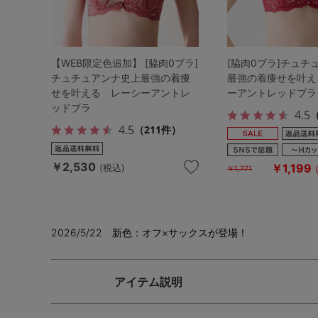
【WEB限定色追加】 [脇肉0ブラ]
[脇肉0ブラ]チュチ
チュチュアンナ史上最強の着痩
最強の着痩せを叶え
せを叶える レーシーアントレ
ーアントレッドブラ
ッドブラ
4.5
（
4.5
（211件）
￥2,530
￥1,199
(税込)
￥1,771
2026/5/22 新色：オフ×サックスが登場！
アイテム説明