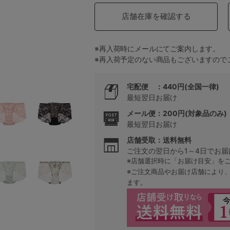
店舗在庫を確認する
5
※再入荷時にメールにてご案内します。
※再入荷予定のない商品もございますので
0
0
C85
宅配便 ：440円(全国一律)
最短翌日お届け
0
D85
メール便：200円(対象品のみ)
最短翌日お届け
0
E85
店舗受取：送料無料
ご注文の翌日から1～4日でお届
0
※店舗選択時に「お届け目安」を
※ご注文商品やお届け店舗により
ます。