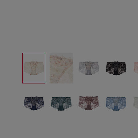
サイズからブラを探す
A60
A65
A70
A7
B65
B70
B75
B8
C65
C70
C75
C8
D65
D70
D75
D8
E65
E70
E75
E8
F65
F70
F75
F8
G65
G70
G75
H70
H75