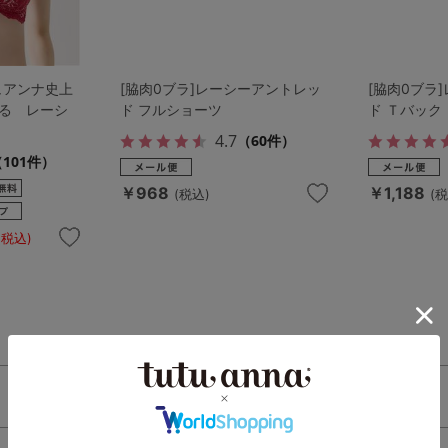
ュアンナ史上
[脇肉0ブラ]レーシーアントレッ
[脇肉0ブラ
る レーシ
ド フルショーツ
ド Ｔバック
4.7
（60件）
101件）
￥968
￥1,188
(税込)
(税
(税込)