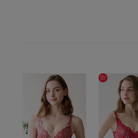
SS
S
M
L
LL
3L
S-AB
S-CD
S-EF
M-AB
M-CD
M-EF
L-AB
L-CD
L-EF
LL-EF
32
%
OFF