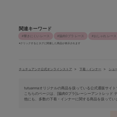
関連キーワード
響きにくい レース
脇肉0ブラ レース
おしゃれ レース
※クリックするとタグに関連した商品が表示されます
チュチュアンナ公式オンラインストア
下着・インナー
ショ
tutuannaオリジナルの商品を扱っている公式通販サイ
こちらのページは、[脇肉0ブラ]レーシーアントレッド 
他にも、多数の
下着・インナー
に関する商品を扱ってい