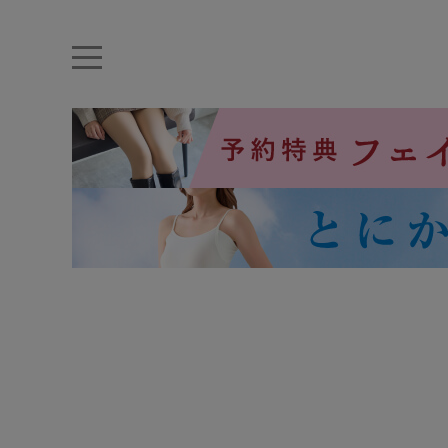
キーワード・品番から探す
ナイトブラ
ノンワイヤー
特盛ブラ
チューブトップ
折り畳
キャミソール
ルームウェア
育乳ブラ
アームカバー
カテゴリから探す
レッグウェア
下着