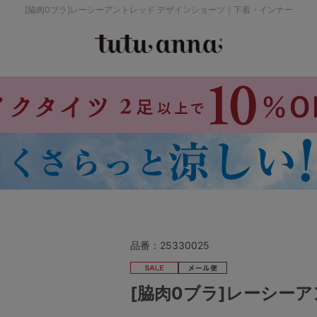
[脇肉0ブラ]レーシーアントレッド デザインショーツ｜下着・インナー
検索を閉じる
価格帯から探す
～999円
み
パジャマ
ストッキング
2,000～2,999円
4,000円～
品番：
25330025
セールアイテムから探す
[脇肉0ブラ]レーシー
セールアイテム