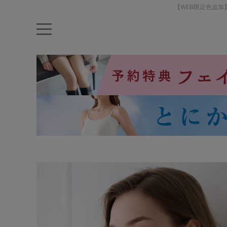
【WEB限定色追加
キーワード・品番から探す
ナイトブラ
ノンワイヤー
特盛ブラ
チューブトップ
折り畳
キャミソール
ルームウェア
育乳ブラ
アームカバー
カテゴリから探す
レッグウェア
下着