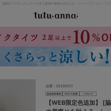
】 [脇肉0ブラ]チュチュアンナ史上最強の着痩せを叶える レーシーアントレッド
検索を閉じる
価格帯から探す
～999円
み
パジャマ
ストッキング
2,000～2,999円
4,000円～
品番：
25330021
セールアイテムから探す
【WEB限定色追加】 [
セールアイテム