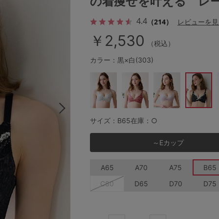
の着痩せを叶える レ
4.4
（214）
レビューを見
￥2,530
その他から探す
（税込）
カラー：黒×白(303)
お気に入り
新着アイテム
サイズ：B65
在庫：○
ランキング
～Eカップ
高評価レビューアイテム
A65
A70
A75
B65
WEB限定アイテム
C80
D65
D70
D75
特集ページ