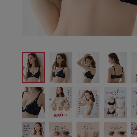
サイズからブラを探す
A60
A65
A70
A7
B65
B70
B75
B8
C65
C70
C75
C8
D65
D70
D75
D8
E65
E70
E75
E8
F65
F70
F75
F8
G65
G70
G75
H70
H75