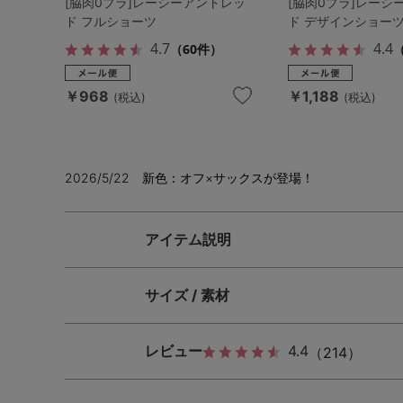
[脇肉0ブラ]レーシーアントレッ
[脇肉0ブラ]レーシ
ド フルショーツ
ド デザインショー
4.7
4.4
（60件）
￥968
￥1,188
(税込)
(税込)
2026/5/22 新色：オフ×サックスが登場！
アイテム説明
サイズ / 素材
レビュー
4.4
（214）