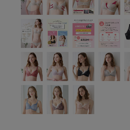
SS
S
M
L
LL
3L
S-AB
S-CD
S-EF
M-AB
M-CD
M-EF
L-AB
L-CD
L-EF
LL-EF