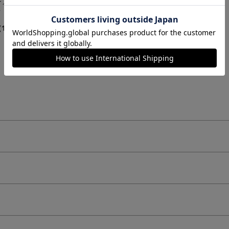
ーアントレッ
[脇肉0ブラ]レーシーアントレッ
ツ
ド Ｔバック
4.5
（18件）
（4件）
￥1,188
(税込)