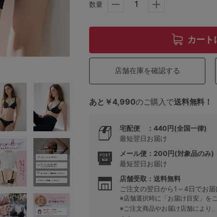
数量
5
カート
0
店舗在庫を確認する
0
C85
あと￥4,990
のご購入で
送料無料！
0
D85
0
E85
宅配便 ：440円(全国一律)
最短翌日お届け
0
メール便：200円(対象品のみ)
最短翌日お届け
店舗受取：送料無料
ご注文の翌日から1～4日でお届
※店舗選択時に「お届け目安」を
※ご注文商品やお届け店舗により