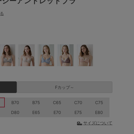
ーシーアントレッドブラ
る
Fカップ～
B70
B75
C65
C70
C75
D80
E65
E70
E75
E80
サイズについて