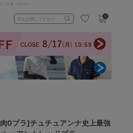
ブラ｜下着・インナー
0
何をお探しですか？
1,000～1,999円
3,000～3,999円
3足￥1,188靴下
脇肉0ブラ]チュチュアンナ史上最強