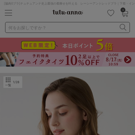
[脇肉0ブラ]チュチュアンナ史上最強の着痩せを叶える レーシーアントレッドブラ｜下着・イン
0
キーワード・品番から探す
検索を閉じる
何をお探しですか？
ナイトブラ
ノンワイヤー
特盛ブラ
チューブトップ
折り畳み
パジャマ
ストッキング
キャミソール
ルームウェア
育乳ブラ
アームカバー
1
/28
一覧
カテゴリから探す
レッグウェア
下着
ルームウェア
ライフスタイル
メンズ
キッズ