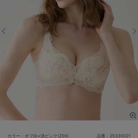
マタニティ
ギフトラッピング
SALE
サイズからブラを探す
A60
A65
A70
A75
B65
B70
B75
B80
C65
C70
C75
C80
C85
D65
D70
D75
D80
D85
すべてのサイズを表示する
E65
E70
E75
E80
E85
F65
F70
F75
F80
価格帯から探す
カラー：オフ白×淡ピンク(256)
品番：
25330021