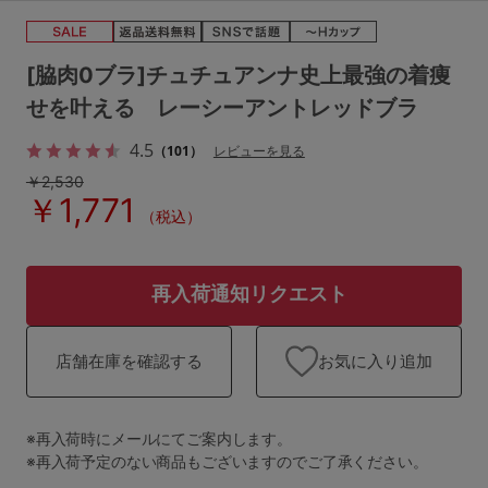
ランキング
高評価レビューアイテム
[脇肉0ブラ]チュチュアンナ史上最強の着痩
せを叶える レーシーアントレッドブラ
WEB限定アイテム
4.5
（101）
レビューを見る
特集ページ
￥2,530
￥1,771
（税込）
検索を閉じる
再入荷通知リクエスト
お気に入り追加
店舗在庫を確認する
※再入荷時にメールにてご案内します。
※再入荷予定のない商品もございますのでご了承ください。