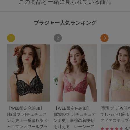
この商品と一緒に見られている商品
ブラジャー人気ランキング
1
2
3
【WEB限定色追加】
【WEB限定色追加】
[育乳ブラ]谷間
[特盛ブラ]チュチュア
[脇肉0ブラ]チュチュア
てしっかり盛れ
ンナ史上一番盛れる シ
ンナ史上最強の着痩せ
アドアステラブ
ャルマンノワールブラ
を叶える レーシーア
4.