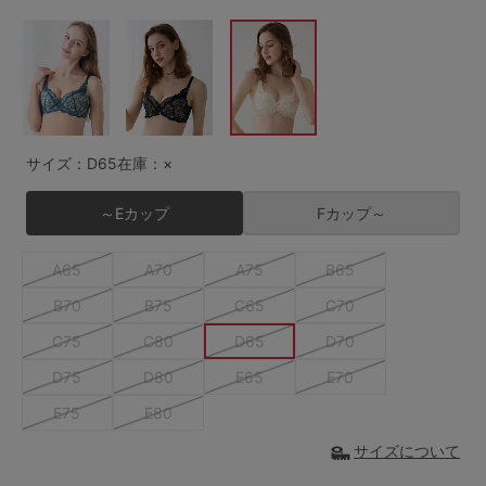
G65
G70
G75
～999円
1,000～1,999円
H70
H75
2,000～2,999円
3,000～3,999円
SS
S
M
L
LL
3L
4,000円～
3足￥1,188靴下
サイズ：D65
在庫：×
S-AB
S-CD
S-EF
セールアイテムから探す
～Eカップ
Fカップ～
M-AB
M-CD
M-EF
セールアイテム
A65
A70
A75
B65
L-AB
L-CD
L-EF
B70
B75
C65
C70
その他から探す
LL-EF
C75
C80
D65
D70
お気に入り
D75
D80
E65
E70
サイズの表示を閉じる
E75
E80
新着アイテム
サイズについて