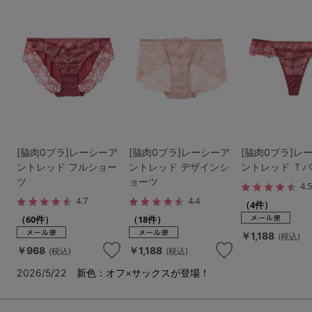
[脇肉0ブラ]レーシーア
[脇肉0ブラ]レーシーア
[脇肉0ブラ]レ
ントレッド フルショー
ントレッド デザインシ
ントレッド Ｔ
ツ
ョーツ
4.
4.7
4.4
（4件）
（60件）
（18件）
￥1,188
(税込)
￥968
￥1,188
(税込)
(税込)
2026/5/22 新色：オフ×サックスが登場！