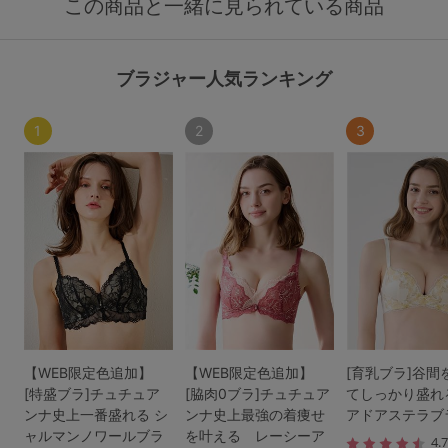
この商品と一緒に見られている商品
ブラジャー人気ランキング
1
2
3
【WEB限定色追加】
【WEB限定色追加】
[育乳ブラ]谷間
[特盛ブラ]チュチュア
[脇肉0ブラ]チュチュア
てしっかり盛れ
ンナ史上一番盛れる シ
ンナ史上最強の着痩せ
アドアステラブ
ャルマンノワールブラ
を叶える レーシーア
4.