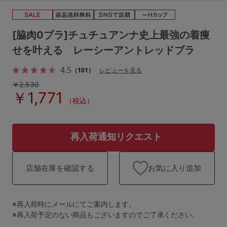
ランキング
高評価レビューアイテム
[脇肉0ブラ]チュチュアンナ史上最強の着痩
せを叶える レーシーアントレッドブラ
WEB限定アイテム
4.5
（101）
レビューを見る
特集ページ
￥2,530
￥1,771
（税込）
検索を閉じる
再入荷通知リクエスト
お気に入り追加
店舗在庫を確認する
※再入荷時にメールにてご案内します。
※再入荷予定のない商品もございますのでご了承ください。