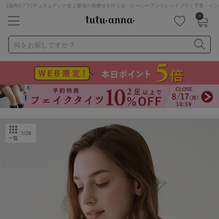
[脇肉0ブラ]チュチュアンナ史上最強の着痩せを叶える レーシーアントレッドブラ｜下着・イン
0
キーワード・品番から探す
検索を閉じる
何をお探しですか？
ナイトブラ
ノンワイヤー
特盛ブラ
チューブトップ
折り畳み
パジャマ
ストッキング
キャミソール
ルームウェア
育乳ブラ
アームカバー
1
/28
一覧
カテゴリから探す
レッグウェア
下着
ルームウェア
ライフスタイル
メンズ
キッズ