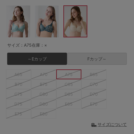
G65
G70
G75
～999円
1,000～1,999円
H70
H75
2,000～2,999円
3,000～3,999円
SS
S
M
L
LL
3L
4,000円～
3足￥1,188靴下
サイズ：A75
在庫：×
S-AB
S-CD
S-EF
セールアイテムから探す
～Eカップ
Fカップ～
M-AB
M-CD
M-EF
セールアイテム
A65
A70
A75
B65
L-AB
L-CD
L-EF
B70
B75
C65
C70
その他から探す
LL-EF
C75
C80
D65
D70
お気に入り
D75
D80
E65
E70
サイズの表示を閉じる
E75
E80
新着アイテム
サイズについて