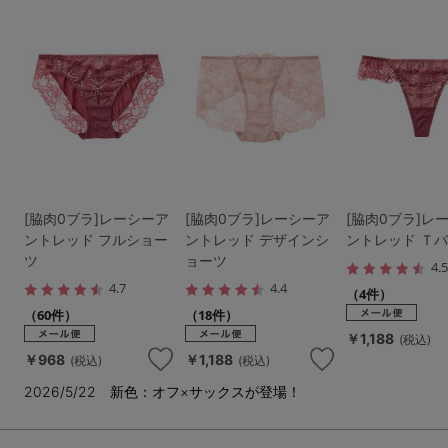
[脇肉0ブラ]レーシーア
[脇肉0ブラ]レーシーア
[脇肉0ブラ]レ
ントレッド フルショー
ントレッド デザインシ
ントレッド Ｔ
ツ
ョーツ
4.
4.7
4.4
（4件）
（60件）
（18件）
￥1,188
(税込)
￥968
￥1,188
(税込)
(税込)
2026/5/22 新色：オフ×サックスが登場！