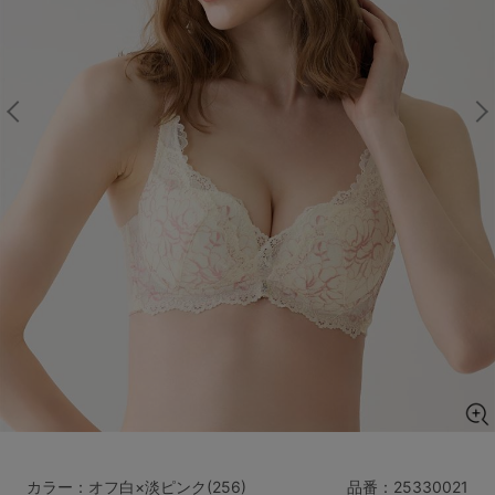
マタニティ
ギフトラッピング
SALE
サイズからブラを探す
A60
A65
A70
A75
B65
B70
B75
B80
C65
C70
C75
C80
C85
D65
D70
D75
D80
D85
すべてのサイズを表示する
E65
E70
E75
E80
E85
F65
F70
F75
F80
価格帯から探す
カラー：オフ白×淡ピンク(256)
品番：
25330021