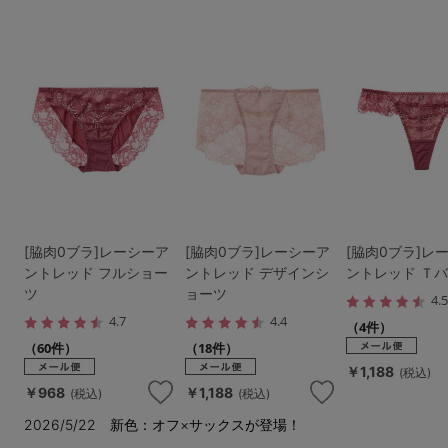
[脇肉0ブラ]レーシーア
[脇肉0ブラ]レーシーア
[脇肉0ブラ]レ
ントレッド フルショー
ントレッド デザインシ
ントレッド Ｔ
ツ
ョーツ
4.
4.7
4.4
（4件）
（60件）
（18件）
￥1,188
(税込)
￥968
￥1,188
(税込)
(税込)
2026/5/22 新色：オフ×サックスが登場！