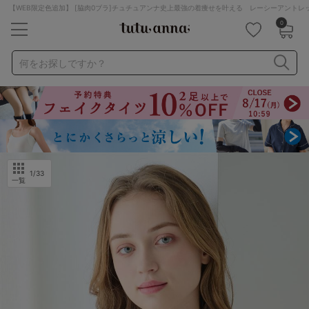
【WEB限定色追加】 [脇肉0ブラ]チュチュアンナ史上最強の着痩せを叶える レーシーアント
0
キーワード・品番から探す
検索を閉じる
何をお探しですか？
ナイトブラ
ノンワイヤー
特盛ブラ
チューブトップ
折り畳み
パジャマ
ストッキング
キャミソール
ルームウェア
育乳ブラ
アームカバー
1
/33
一覧
カテゴリから探す
レッグウェア
下着
ルームウェア
ライフスタイル
メンズ
キッズ