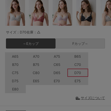
G65
G70
G75
～999円
1,000～1,999円
H70
H75
2,000～2,999円
3,000～3,999円
SS
S
M
サイズ：D70
在庫：△
L
LL
3L
4,000円～
3足￥1,188靴下
～Eカップ
Fカップ～
S-AB
S-CD
S-EF
セールアイテムから探す
A65
A70
A75
B65
M-AB
M-CD
M-EF
セールアイテム
B70
B75
C65
C70
L-AB
L-CD
L-EF
C75
C80
D65
D70
その他から探す
LL-EF
D75
E65
E70
E75
お気に入り
E80
サイズの表示を閉じる
サイズについて
新着アイテム