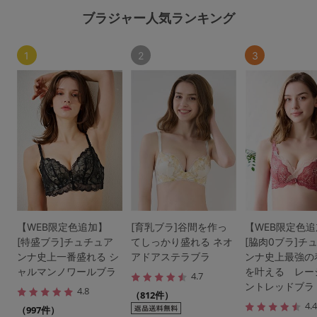
ブラジャー人気ランキング
1
2
3
【WEB限定色追加】
[育乳ブラ]谷間を作っ
【WEB限定色
[特盛ブラ]チュチュア
てしっかり盛れる ネオ
[脇肉0ブラ]チ
ンナ史上一番盛れる シ
アドアステラブラ
ンナ史上最強の
ャルマンノワールブラ
を叶える レー
4.7
ントレッドブラ
4.8
（812件）
4.
（997件）