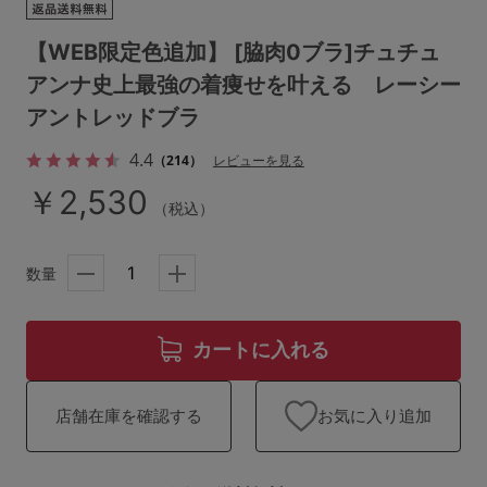
ランキング
【WEB限定色追加】 [脇肉0ブラ]チュチュ
高評価レビューアイテム
アンナ史上最強の着痩せを叶える レーシー
WEB限定アイテム
アントレッドブラ
4.4
（214）
レビューを見る
特集ページ
￥2,530
（税込）
検索を閉じる
数量
カートに入れる
お気に入り追加
店舗在庫を確認する