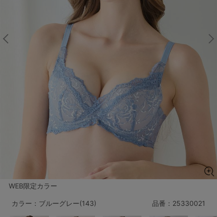
マタニティ
ギフトラッピング
SALE
サイズからブラを探す
A60
A65
A70
A75
B65
B70
B75
B80
C65
C70
C75
C80
C85
D65
D70
D75
D80
D85
すべてのサイズを表示する
E65
E70
E75
E80
E85
WEB限定カラー
F65
F70
F75
F80
カラー：ブルーグレー(143)
品番：
25330021
価格帯から探す