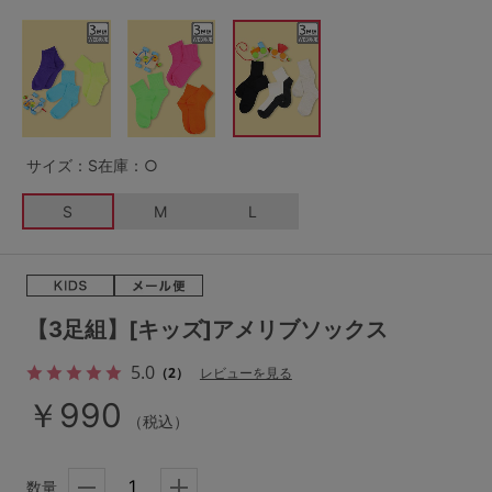
G65
G70
G75
～999円
1,000～1,999円
H70
H75
2,000～2,999円
3,000～3,999円
SS
S
M
L
LL
3L
4,000円～
3足￥1,188靴下
サイズ：S
在庫：○
S-AB
S-CD
S-EF
セールアイテムから探す
S
M
L
M-AB
M-CD
M-EF
セールアイテム
L-AB
L-CD
L-EF
その他から探す
【3足組】[キッズ]アメリブソックス
LL-EF
5.0
（2）
レビューを見る
お気に入り
￥990
サイズの表示を閉じる
（税込）
新着アイテム
数量