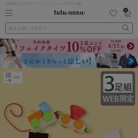
【3足組】[キッズ]アメリブソックス｜キッズ(子ども用)
0
キーワード・品番から探す
検索を閉じる
何をお探しですか？
ナイトブラ
ノンワイヤー
特盛ブラ
チューブトップ
折り畳み
パジャマ
ストッキング
キャミソール
ルームウェア
育乳ブラ
アームカバー
1
/10
一覧
カテゴリから探す
レッグウェア
下着
ルームウェア
ライフスタイル
メンズ
キッズ