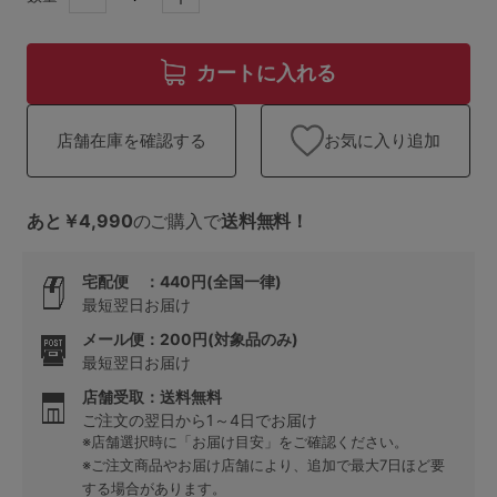
ランキング
高評価レビューアイテム
カートに入れる
WEB限定アイテム
お気に入り追加
店舗在庫を確認する
特集ページ
あと￥4,990
のご購入で
送料無料！
検索を閉じる
宅配便 ：440円(全国一律)
最短翌日お届け
メール便：200円(対象品のみ)
最短翌日お届け
店舗受取：送料無料
ご注文の翌日から1～4日でお届け
※店舗選択時に「お届け目安」をご確認ください。
※ご注文商品やお届け店舗により、追加で最大7日ほど要
する場合があります。