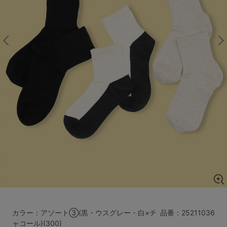
マタニティ
ギフトラッピング
SALE
サイズからブラを探す
A60
A65
A70
A75
B65
B70
B75
B80
C65
C70
C75
C80
C85
D65
D70
D75
D80
D85
すべてのサイズを表示する
E65
E70
E75
E80
E85
F65
F70
F75
F80
カラー：アソート③(黒・ウスグレー・白×チ
品番：
25211036
価格帯から探す
ャコール)(300)