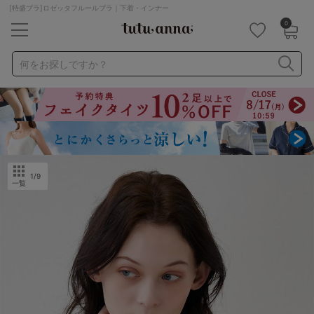
[特盛ブラ]ロゼッタフルールブラ｜下着・インナー
0
キーワード・品番から探す
検索を閉じる
何をお探しですか？
ナイトブラ
ノンワイヤー
特盛ブラ
チューブトップ
折り畳み
パジャマ
ストッキング
キャミソール
ルームウェア
育乳ブラ
アームカバー
1
/9
一覧
カテゴリから探す
レッグウェア
下着
ルームウェア
ライフスタイル
メンズ
キッズ