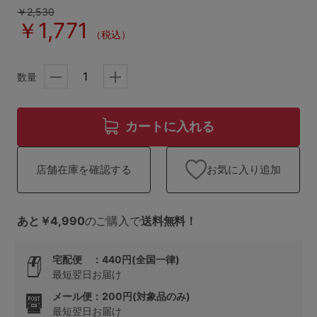
ランキング
￥2,530
￥1,771
（税込）
高評価レビューアイテム
WEB限定アイテム
数量
特集ページ
カートに入れる
検索を閉じる
お気に入り追加
店舗在庫を確認する
あと￥4,990
のご購入で
送料無料！
宅配便 ：440円(全国一律)
最短翌日お届け
メール便：200円(対象品のみ)
最短翌日お届け