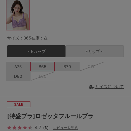
G65
G70
G75
～999円
1,000～1,999円
H70
H75
2,000～2,999円
3,000～3,999円
SS
S
M
サイズ：B65
在庫：△
L
LL
3L
4,000円～
3足￥1,188靴下
～Eカップ
Fカップ～
S-AB
S-CD
S-EF
セールアイテムから探す
A75
B65
B70
C70
M-AB
M-CD
M-EF
セールアイテム
D80
E80
L-AB
L-CD
L-EF
その他から探す
サイズについて
LL-EF
お気に入り
サイズの表示を閉じる
[特盛ブラ]ロゼッタフルールブラ
新着アイテム
4.7
（3）
レビューを見る