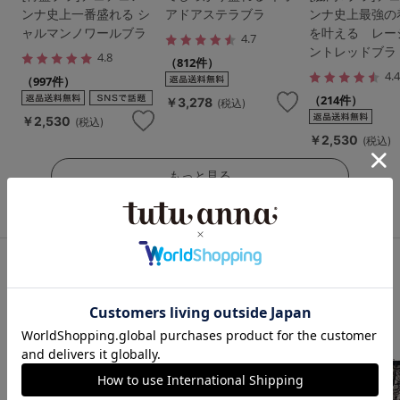
ンナ史上一番盛れる シ
アドアステラブラ
ンナ史上最強の
ャルマンノワールブラ
を叶える レー
4.7
ントレッドブラ
4.8
（812件）
4.
（997件）
（214件）
￥3,278
(税込)
￥2,530
(税込)
￥2,530
(税込)
もっと見る
史上最強の盛りを叶える「特盛ブラ」