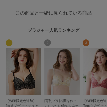
この商品と一緒に見られている商品
ブラジャー人気ランキング
1
2
3
【WEB限定色追加】
[育乳ブラ]谷間を作っ
【WEB限定色
[特盛ブラ]チュチュア
てしっかり盛れる ネオ
[脇肉0ブラ]チ