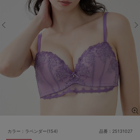
マタニティ
ギフトラッピング
SALE
サイズからブラを探す
A60
A65
A70
A75
B65
B70
B75
B80
C65
C70
C75
C80
C85
D65
D70
D75
D80
D85
すべてのサイズを表示する
E65
E70
E75
E80
E85
F65
F70
F75
F80
カラー：ラベンダー(154)
品番：
25131027
価格帯から探す