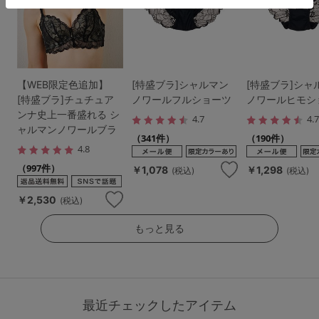
【WEB限定色追加】
[特盛ブラ]シャルマン
[特盛ブラ]シャ
[特盛ブラ]チュチュア
ノワールフルショーツ
ノワールヒモシ
ンナ史上一番盛れる シ
4.7
4.
ャルマンノワールブラ
（341件）
（190件）
4.8
（997件）
￥1,078
￥1,298
(税込)
(税込)
￥2,530
(税込)
もっと見る
最近チェックしたアイテム