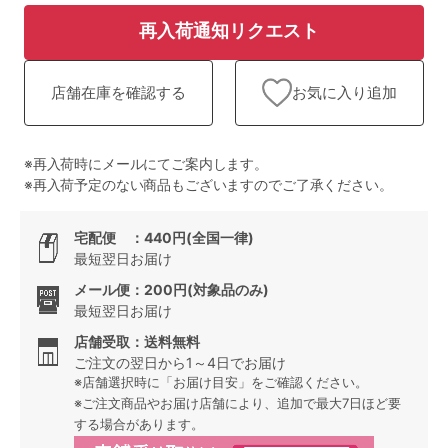
ランキング
再入荷通知リクエスト
高評価レビューアイテム
お気に入り追加
店舗在庫を確認する
WEB限定アイテム
特集ページ
※再入荷時にメールにてご案内します。
※再入荷予定のない商品もございますのでご了承ください。
検索を閉じる
宅配便 ：440円(全国一律)
最短翌日お届け
メール便：200円(対象品のみ)
最短翌日お届け
店舗受取：送料無料
ご注文の翌日から1～4日でお届け
※店舗選択時に「お届け目安」をご確認ください。
※ご注文商品やお届け店舗により、追加で最大7日ほど要
する場合があります。