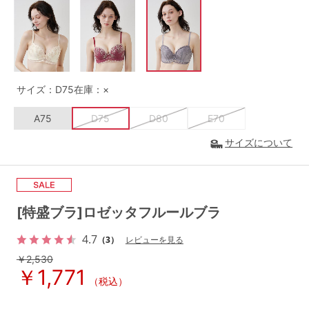
G65
G70
G75
～999円
1,000～1,999円
H70
H75
2,000～2,999円
3,000～3,999円
SS
S
M
サイズ：D75
在庫：×
L
LL
3L
4,000円～
3足￥1,188靴下
A75
D75
D80
E70
S-AB
S-CD
S-EF
セールアイテムから探す
サイズについて
M-AB
M-CD
M-EF
セールアイテム
L-AB
L-CD
L-EF
その他から探す
[特盛ブラ]ロゼッタフルールブラ
LL-EF
4.7
お気に入り
（3）
レビューを見る
サイズの表示を閉じる
￥2,530
￥1,771
新着アイテム
（税込）