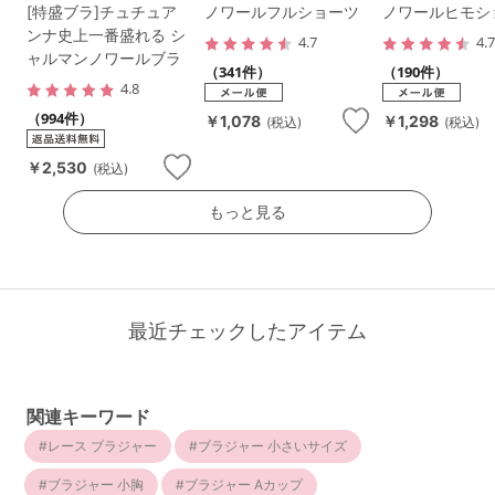
[特盛ブラ]チュチュア
ノワールフルショーツ
ノワールヒモシ
ンナ史上一番盛れる シ
4.7
4.
ャルマンノワールブラ
（341件）
（190件）
4.8
（994件）
￥1,078
￥1,298
(税込)
(税込)
￥2,530
(税込)
もっと見る
最近チェックしたアイテム
関連キーワード
レース ブラジャー
ブラジャー 小さいサイズ
ブラジャー 小胸
ブラジャー Aカップ