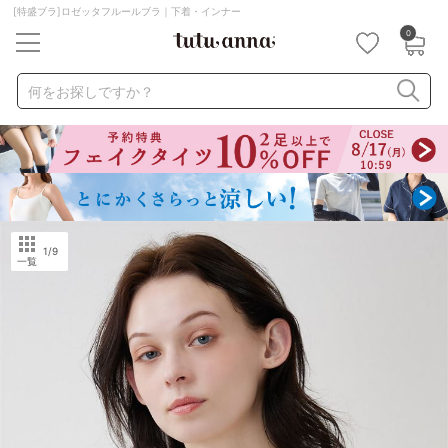
[特盛ブラ]ロゼッタフルールブラ｜下着・インナー
0
キーワード・品番から探す
検索を閉じる
何をお探しですか？
ナイトブラ
ノンワイヤー
特盛ブラ
チューブトップ
折り畳み
パジャマ
ストッキング
キャミソール
ルームウェア
育乳ブラ
アームカバー
1
/9
一覧
カテゴリから探す
レッグウェア
下着
ルームウェア
ライフスタイル
メンズ
キッズ