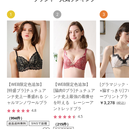
1
2
3
【WEB限定色追加】
【WEB限定色追加】
[グラマジック
[特盛ブラ]チュチュア
[脇肉0ブラ]チュチュア
×脇すっきり]
ンナ史上一番盛れる シ
ンナ史上最強の着痩せ
ープリントブラ
ャルマンノワールブラ
を叶える レーシーア
￥3,278
(税込)
ントレッドブラ
4.8
4.5
（994件）
（215件）