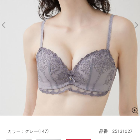
マタニティ
ギフトラッピング
SALE
サイズからブラを探す
A60
A65
A70
A75
B65
B70
B75
B80
C65
C70
C75
C80
C85
D65
D70
D75
D80
D85
すべてのサイズを表示する
E65
E70
E75
E80
E85
F65
F70
F75
F80
カラー：グレー(147)
品番：
25131027
価格帯から探す