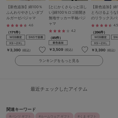
【新色追加】綿100％
[とにかくさらっと涼し
【新色追加】綿1
ふんわりやさしいダブ
い]綿100％ロゴ前開き
とろけるような
ルガーゼパジャマ
無地サッカー半袖パジ
のリラックスパ
ャマ
4.6
4.
4.2
（171件）
（206件）
（85件）
￥3,509
￥3,390
￥3,390
(税込)
(税込)
(税込)
ランキングをもっと見る
最近チェックしたアイテム
関連キーワード
パンツ ギフト
ルームウェア ギフト
くま ギフト