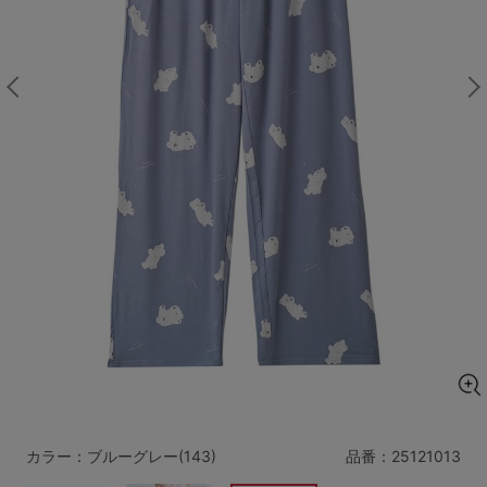
マタニティ
ギフトラッピング
SALE
サイズからブラを探す
A60
A65
A70
A75
B65
B70
B75
B80
C65
C70
C75
C80
C85
D65
D70
D75
D80
D85
すべてのサイズを表示する
E65
E70
E75
E80
E85
F65
F70
F75
F80
カラー：ブルーグレー(143)
品番：
25121013
価格帯から探す