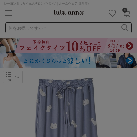
レーヨン混しろくま総柄ロングパンツ｜ルームウェア(部屋着)
0
キーワード・品番から探す
検索を閉じる
何をお探しですか？
ナイトブラ
ノンワイヤー
特盛ブラ
チューブトップ
折り畳み
パジャマ
ストッキング
キャミソール
ルームウェア
育乳ブラ
アームカバー
1
/14
一覧
カテゴリから探す
レッグウェア
下着
ルームウェア
ライフスタイル
メンズ
キッズ