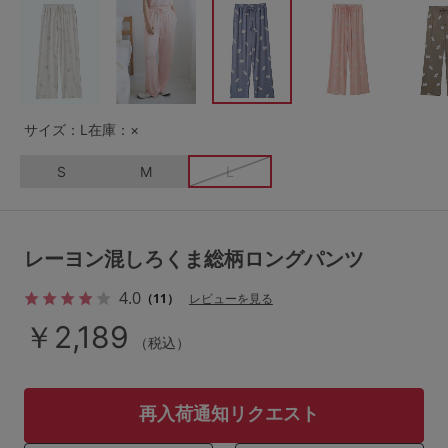
G65
G70
G75
～999円
1,000～1,999円
H70
H75
2,000～2,999円
3,000～3,999円
SS
S
M
サイズ：L
在庫：×
L
LL
3L
4,000円～
3足￥1,188靴下
S
M
L
S-AB
S-CD
S-EF
セールアイテムから探す
M-AB
M-CD
M-EF
セールアイテム
レーヨン混しろくま総柄ロングパンツ
L-AB
L-CD
L-EF
その他から探す
4.0
（11）
レビューを見る
LL-EF
￥2,189
（税込）
お気に入り
サイズの表示を閉じる
新着アイテム
再入荷通知リクエスト