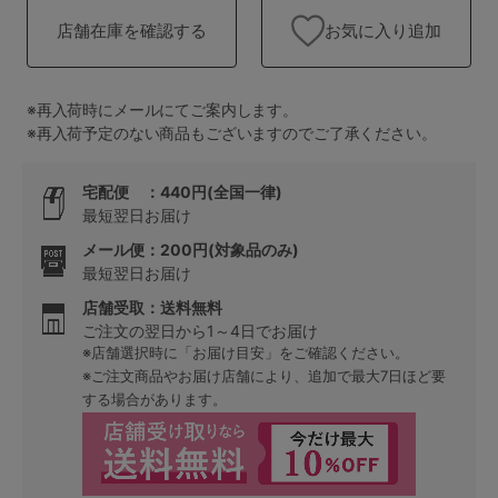
ランキング
お気に入り追加
店舗在庫を確認する
高評価レビューアイテム
※再入荷時にメールにてご案内します。
WEB限定アイテム
※再入荷予定のない商品もございますのでご了承ください。
特集ページ
宅配便 ：440円(全国一律)
最短翌日お届け
メール便：200円(対象品のみ)
検索を閉じる
最短翌日お届け
店舗受取：送料無料
ご注文の翌日から1～4日でお届け
※店舗選択時に「お届け目安」をご確認ください。
※ご注文商品やお届け店舗により、追加で最大7日ほど要
する場合があります。