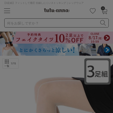
【3足組】フィットして着圧 伝線しにくいストッキング｜レッグウェア
0
キーワード・品番から探す
検索を閉じる
何をお探しですか？
ナイトブラ
ノンワイヤー
特盛ブラ
チューブトップ
折り畳み
パジャマ
ストッキング
キャミソール
ルームウェア
育乳ブラ
アームカバー
1
/15
一覧
カテゴリから探す
レッグウェア
下着
ルームウェア
ライフスタイル
メンズ
キッズ