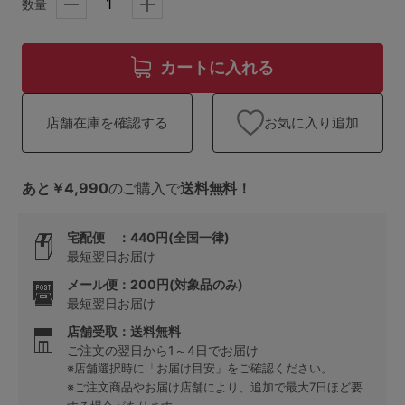
ランキング
数量
高評価レビューアイテム
カートに入れる
WEB限定アイテム
お気に入り追加
店舗在庫を確認する
特集ページ
あと￥4,990
のご購入で
送料無料！
検索を閉じる
宅配便 ：440円(全国一律)
最短翌日お届け
メール便：200円(対象品のみ)
最短翌日お届け
店舗受取：送料無料
ご注文の翌日から1～4日でお届け
※店舗選択時に「お届け目安」をご確認ください。
※ご注文商品やお届け店舗により、追加で最大7日ほど要