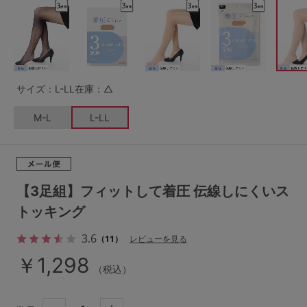
G65
G70
G75
～999円
1,000～1,999円
H70
H75
2,000～2,999円
3,000～3,999円
SS
S
M
サイズ：L-LL
在庫：△
L
LL
3L
4,000円～
3足￥1,188靴下
M-L
L-LL
S-AB
S-CD
S-EF
セールアイテムから探す
M-AB
M-CD
M-EF
セールアイテム
L-AB
L-CD
L-EF
【3足組】フィットして着圧 伝線しにくいス
その他から探す
トッキング
LL-EF
3.6
お気に入り
（11）
レビューを見る
サイズの表示を閉じる
￥1,298
（税込）
新着アイテム