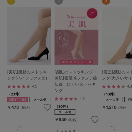
1
2
3
[美肌]感動のストッキ
[感動のストッキング・
[着圧]感動のス
ング(ハイソックス丈)
美肌]素肌感ファンデ級
ング(大きいサイ
伝線しにくいストッキ
4.5
4.
ング
（23件）
（13件）
4.5
（80件）
￥473
￥1,210
(税込)
(税込)
￥649
(税込)
もっと見る