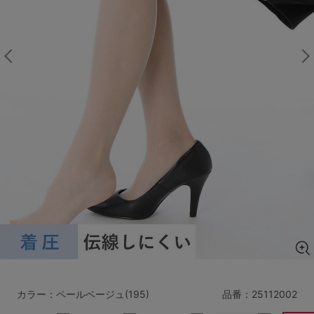
マタニティ
ギフトラッピング
SALE
サイズからブラを探す
A60
A65
A70
A75
B65
B70
B75
B80
C65
C70
C75
C80
C85
D65
D70
D75
D80
D85
すべてのサイズを表示する
E65
E70
E75
E80
E85
F65
F70
F75
F80
カラー：ペールベージュ(195)
品番：
25112002
価格帯から探す