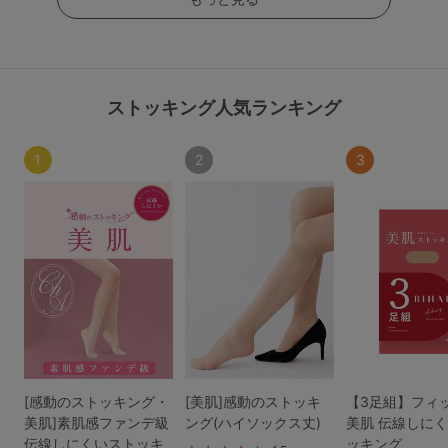
ストッキング人気ランキング
1
2
3
[感動のストッキング・
[美肌]感動のストッキ
【3足組】フィ
美肌]素肌感ファンデ級
ング(ハイソックス丈)
美肌 伝線しに
伝線しにくいストッキ
ッキング