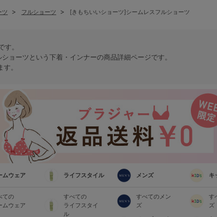
ーツ
フルショーツ
[きもちいいショーツ]シームレスフルショーツ
トです。
ルショーツという
下着・インナー
の商品詳細ページです。
ます。
ームウェア
ライフスタイル
メンズ
キ
べての
すべての
すべてのメン
す
ームウェア
ライフスタイ
ズ
ズ
ル