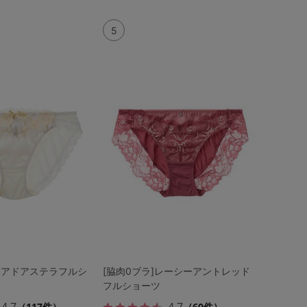
5
オアドアステラフルシ
[脇肉0ブラ]レーシーアントレッド
フルショーツ
4.7
4.7
（117件）
（60件）