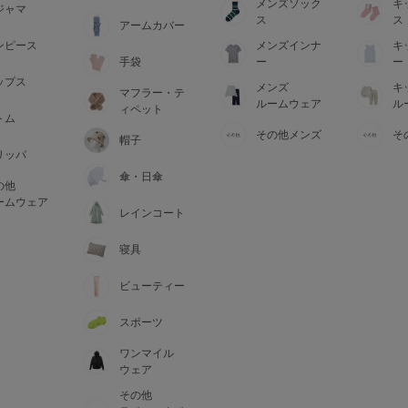
メンズソック
キ
ジャマ
ス
ス
アームカバー
ンピース
メンズインナ
キ
手袋
ー
ー
ップス
メンズ
キ
マフラー・テ
ルームウェア
ル
ィペット
トム
その他メンズ
そ
帽子
リッパ
傘・日傘
の他
ームウェア
レインコート
寝具
ビューティー
スポーツ
ワンマイル
ウェア
その他