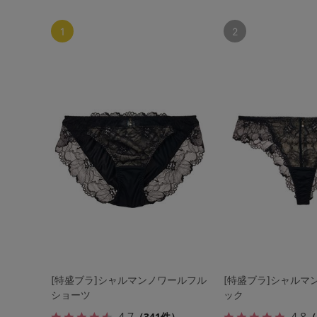
1
2
[特盛ブラ]シャルマンノワールフル
[特盛ブラ]シャルマ
ショーツ
ック
4.7
4.8
（341件）
（