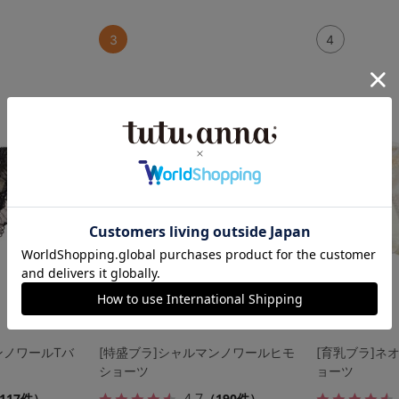
3
4
ンノワールTバ
[特盛ブラ]シャルマンノワールヒモ
[育乳ブラ]ネ
ショーツ
ョーツ
4.7
117件）
（190件）