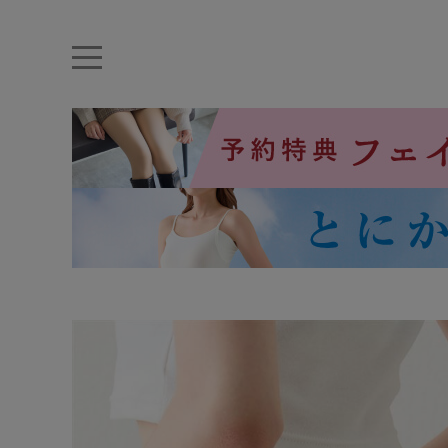
キーワード・品番から探す
ナイトブラ
ノンワイヤー
特盛ブラ
チューブトップ
折り畳
キャミソール
ルームウェア
育乳ブラ
アームカバー
カテゴリから探す
レッグウェア
下着