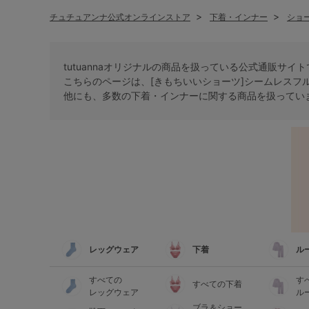
チュチュアンナ公式オンラインストア
下着・インナー
ショ
tutuannaオリジナルの商品を扱っている公式通販サイ
こちらのページは、[きもちいいショーツ]シームレスフ
他にも、多数の
下着・インナー
に関する商品を扱ってい
レッグウェア
下着
ル
すべての
す
すべての下着
レッグウェア
ル
ブラ＆ショー