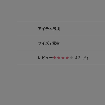
SS
S
M
L
LL
3L
S-AB
S-CD
S-EF
アイテム説明
M-AB
M-CD
M-EF
サイズ / 素材
L-AB
L-CD
L-EF
LL-EF
レビュー
4.2
（5）