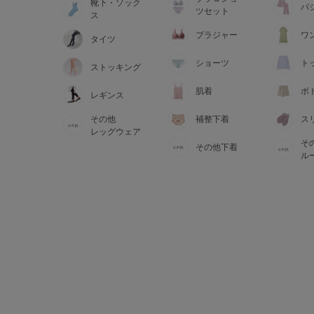
靴下・ソック
パ
ツセット
ス
ブラジャー
ワ
タイツ
ショーツ
ト
ストッキング
肌着
ボ
レギンス
その他
補整下着
ス
レッグウェア
そ
その他下着
ル