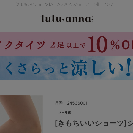
[きもちいいショーツ]シームレスフルショーツ｜下着・インナー
検索を閉じる
価格帯から探す
～999円
み
パジャマ
ストッキング
2,000～2,999円
4,000円～
品番：
24536001
セールアイテムから探す
[きもちいいショーツ]
セールアイテム