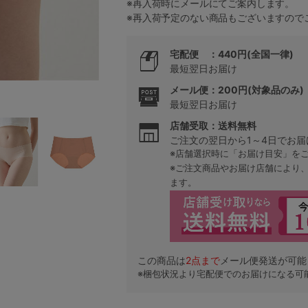
※再入荷時にメールにてご案内します。
※再入荷予定のない商品もございますので
5
宅配便 ：440円(全国一律)
最短翌日お届け
0
メール便：200円(対象品のみ)
最短翌日お届け
0
C85
店舗受取：送料無料
ご注文の翌日から1～4日でお届
0
D85
※店舗選択時に「お届け目安」を
※ご注文商品やお届け店舗により
0
E85
ます。
0
この商品は
2
点まで
メール便発送が可能
※梱包状況より宅配便でのお届けになる可