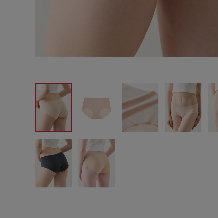
サイズからブラを探す
A60
A65
A70
A7
B65
B70
B75
B8
C65
C70
C75
C8
D65
D70
D75
D8
E65
E70
E75
E8
F65
F70
F75
F8
G65
G70
G75
H70
H75