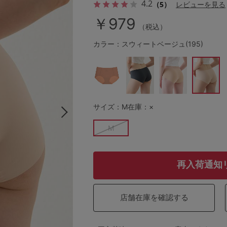
4.2
（5）
レビューを見る
￥979
（税込）
その他から探す
カラー：スウィートベージュ(195)
お気に入り
新着アイテム
サイズ：M
在庫：×
M
ランキング
高評価レビューアイテム
再入荷通知
WEB限定アイテム
店舗在庫を確認する
特集ページ