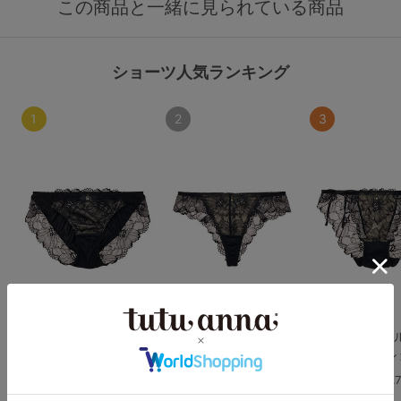
この商品と一緒に見られている商品
ショーツ人気ランキング
1
2
3
[特盛ブラ]シャルマン
[特盛ブラ]シャルマン
[特盛ブラ]シャ
ノワールフルショーツ
ノワールTバック
ノワールヒモシ
4.7
4.8
4.