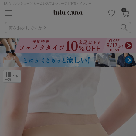
[きもちいいショーツ]シームレスフルショーツ｜下着・インナー
0
キーワード・品番から探す
検索を閉じる
何をお探しですか？
ナイトブラ
ノンワイヤー
特盛ブラ
チューブトップ
折り畳み
パジャマ
ストッキング
キャミソール
ルームウェア
育乳ブラ
アームカバー
1
/9
一覧
カテゴリから探す
レッグウェア
下着
ルームウェア
ライフスタイル
メンズ
キッズ