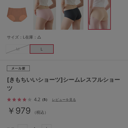
G65
G70
G75
～999円
1,000～1,999円
H70
H75
2,000～2,999円
3,000～3,999円
SS
S
M
サイズ：L
在庫：△
L
LL
3L
4,000円～
3足￥1,188靴下
M
L
S-AB
S-CD
S-EF
セールアイテムから探す
M-AB
M-CD
M-EF
セールアイテム
L-AB
L-CD
L-EF
[きもちいいショーツ]シームレスフルショー
その他から探す
ツ
LL-EF
4.2
お気に入り
（5）
レビューを見る
サイズの表示を閉じる
￥979
（税込）
新着アイテム