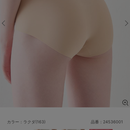
マタニティ
ギフトラッピング
SALE
サイズからブラを探す
A60
A65
A70
A75
B65
B70
B75
B80
C65
C70
C75
C80
C85
D65
D70
D75
D80
D85
すべてのサイズを表示する
E65
E70
E75
E80
E85
F65
F70
F75
F80
カラー：ラクダ(163)
品番：
24536001
価格帯から探す