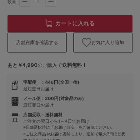
ランキング
数量
高評価レビューアイテム
カートに入れる
WEB限定アイテム
お気に入り追加
店舗在庫を確認する
特集ページ
あと￥4,990
のご購入で
送料無料！
検索を閉じる
宅配便 ：440円(全国一律)
最短翌日お届け
メール便：200円(対象品のみ)
最短翌日お届け
店舗受取：送料無料
ご注文の翌日から1～4日でお届け
※店舗選択時に「お届け目安」をご確認ください。
※ご注文商品やお届け店舗により、追加で最大7日ほど要