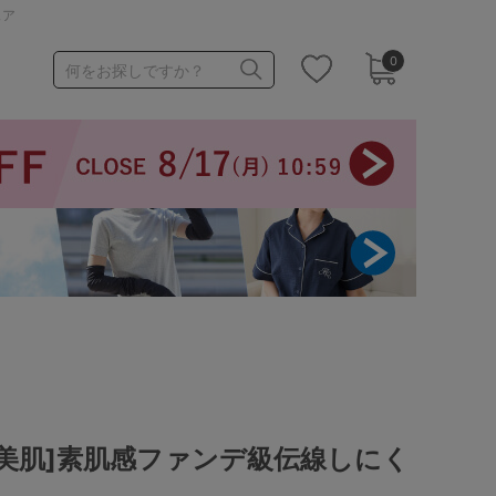
ェア
0
何をお探しですか？
1,000～1,999円
3,000～3,999円
3足￥1,188靴下
美肌]素肌感ファンデ級伝線しにく