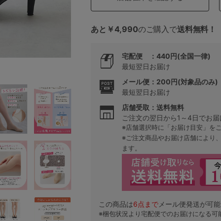
あと￥4,990
のご購入で
送料無料！
5
宅配便 ：440円(全国一律)
0
最短翌日お届け
0
C85
メール便：200円(対象品のみ)
最短翌日お届け
0
D85
店舗受取：送料無料
ご注文の翌日から1～4日でお届
※店舗選択時に「お届け目安」を
0
E85
※ご注文商品やお届け店舗により
ます。
0
この商品は
6
点まで
メール便発送が可能
※梱包状況より宅配便でのお届けになる可