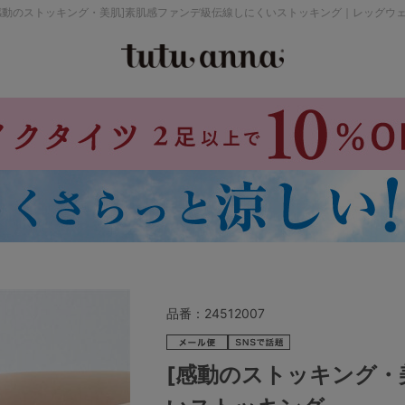
感動のストッキング・美肌]素肌感ファンデ級伝線しにくいストッキング｜レッグウ
検索を閉じる
価格帯から探す
～999円
み
パジャマ
ストッキング
2,000～2,999円
4,000円～
品番：
24512007
セールアイテムから探す
[感動のストッキング・
セールアイテム