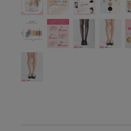
SS
S
M
L
LL
3L
S-AB
S-CD
S-EF
M-AB
M-CD
M-EF
L-AB
L-CD
L-EF
LL-EF