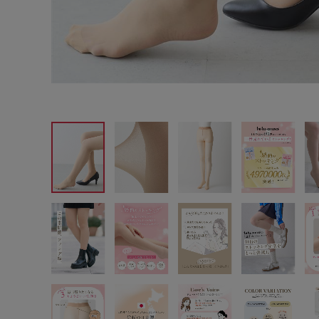
サイズからブラを探す
A60
A65
A70
A7
B65
B70
B75
B8
C65
C70
C75
C8
D65
D70
D75
D8
E65
E70
E75
E8
F65
F70
F75
F8
G65
G70
G75
H70
H75