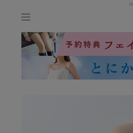
[
キーワード・品番から探す
ナイトブラ
ノンワイヤー
特盛ブラ
チューブトップ
折り畳
キャミソール
ルームウェア
育乳ブラ
アームカバー
カテゴリから探す
レッグウェア
下着