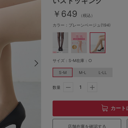
いストッキング
￥649
（税込）
その他から探す
カラー：プレーンベージュ(194)
お気に入り
新着アイテム
サイズ：S-M
在庫：○
ランキング
S-M
M-L
L-LL
数量
高評価レビューアイテム
WEB限定アイテム
カート
特集ページ
店舗在庫を確認する