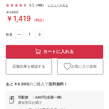
ランキング
4.5
（105）
レビューを見る
￥1,859
高評価レビューアイテム
￥1,419
（税込）
WEB限定アイテム
数量
特集ページ
カートに入れる
検索を閉じる
お気に入り追加
店舗在庫を確認する
あと￥4,990
のご購入で
送料無料！
宅配便 ：440円(全国一律)
最短翌日お届け