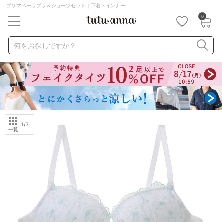
ブリマベーラブラ＆ショーツセット｜下着・インナー
0
キーワード・品番から探す
検索を閉じる
何をお探しですか？
ナイトブラ
ノンワイヤー
特盛ブラ
チューブトップ
折り畳み
パジャマ
ストッキング
キャミソール
ルームウェア
育乳ブラ
アームカバー
1
/7
一覧
カテゴリから探す
レッグウェア
下着
ルームウェア
ライフスタイル
メンズ
キッズ