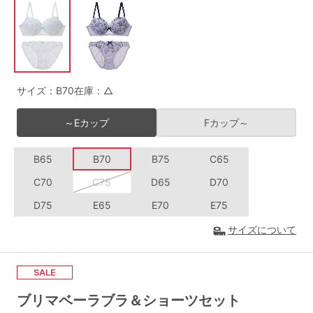
G65
G70
G75
～999円
1,000～1,999円
H70
H75
2,000～2,999円
3,000～3,999円
SS
S
M
サイズ：B70
在庫：△
L
LL
3L
4,000円～
3足￥1,188靴下
～Eカップ
Fカップ～
S-AB
S-CD
S-EF
セールアイテムから探す
B65
B70
B75
C65
M-AB
M-CD
M-EF
セールアイテム
C70
C75
D65
D70
L-AB
L-CD
L-EF
D75
E65
E70
E75
その他から探す
LL-EF
サイズについて
お気に入り
サイズの表示を閉じる
新着アイテム
ブリマベーラブラ＆ショーツセット