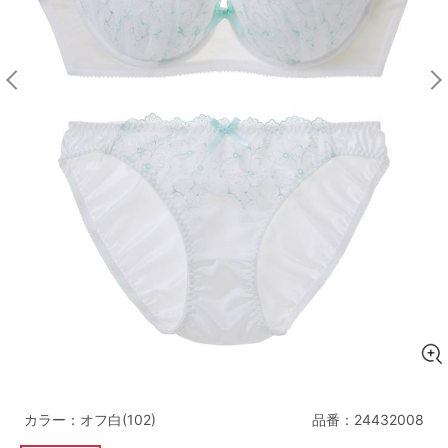
マタニティ
ギフトラッピング
SALE
サイズからブラを探す
A60
A65
A70
A75
B65
B70
B75
B80
C65
C70
C75
C80
C85
D65
D70
D75
D80
D85
すべてのサイズを表示する
E65
E70
E75
E80
E85
F65
F70
F75
F80
カラー：オフ白(102)
品番：
24432008
価格帯から探す