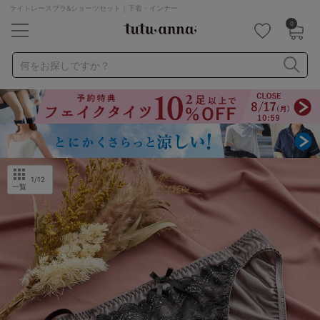
ライトレースブラ&ショーツセット｜下着・インナー
0
キーワード・品番から探す
検索を閉じる
何をお探しですか？
ナイトブラ
ノンワイヤー
特盛ブラ
チューブトップ
折り畳み
パジャマ
ストッキング
キャミソール
ルームウェア
育乳ブラ
アームカバー
1
/12
一覧
カテゴリから探す
レッグウェア
下着
ルームウェア
ライフスタイル
メンズ
キッズ