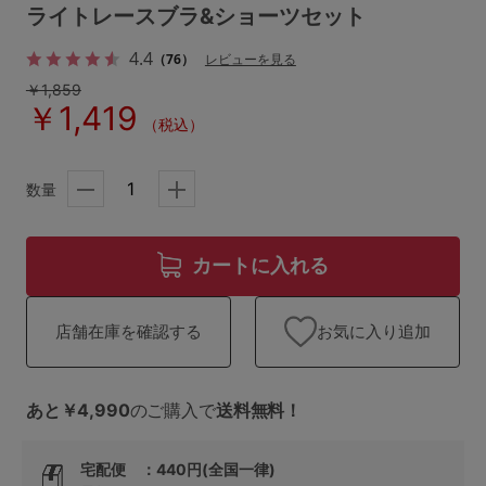
ランキング
ライトレースブラ&ショーツセット
4.4
高評価レビューアイテム
（76）
レビューを見る
￥1,859
￥1,419
WEB限定アイテム
（税込）
特集ページ
数量
検索を閉じる
カートに入れる
お気に入り追加
店舗在庫を確認する
あと￥4,990
のご購入で
送料無料！
宅配便 ：440円(全国一律)