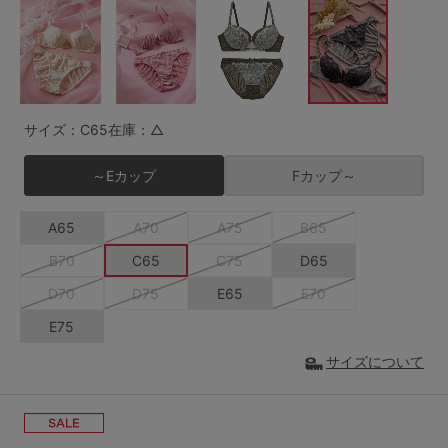
G65
G70
G75
～999円
1,000～1,999円
H70
H75
2,000～2,999円
3,000～3,999円
SS
S
M
サイズ：C65
在庫：△
L
LL
3L
4,000円～
3足￥1,188靴下
～Eカップ
Fカップ～
S-AB
S-CD
S-EF
セールアイテムから探す
A65
A70
A75
B65
M-AB
M-CD
M-EF
セールアイテム
B70
C65
C75
D65
L-AB
L-CD
L-EF
D70
D75
E65
E70
その他から探す
LL-EF
E75
お気に入り
サイズについて
サイズの表示を閉じる
新着アイテム