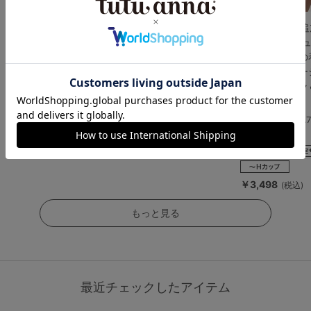
[運命のブラ]シリーズ
[特盛ブラ]チュチュア
【WEB限定色
人気No.1 ジェマリエー
ンナ史上一番盛れる シ
[脇肉0ブラ]チ
ルブラ＆ショーツセッ
ャルマンノワールブラ
ンナ史上最強の
ト
＆ショーツセット
を叶える レー
ントレッドブラ
4.6
5.0
ーツセット
（267件）
（2件）
4.
（27件）
￥3,289
￥3,608
(税込)
(税込)
￥3,498
(税込)
もっと見る
最近チェックしたアイテム