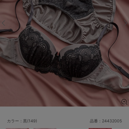
マタニティ
ギフトラッピング
SALE
サイズからブラを探す
A60
A65
A70
A75
B65
B70
B75
B80
C65
C70
C75
C80
C85
D65
D70
D75
D80
D85
すべてのサイズを表示する
E65
E70
E75
E80
E85
F65
F70
F75
F80
カラー：黒(149)
品番：
24432005
価格帯から探す