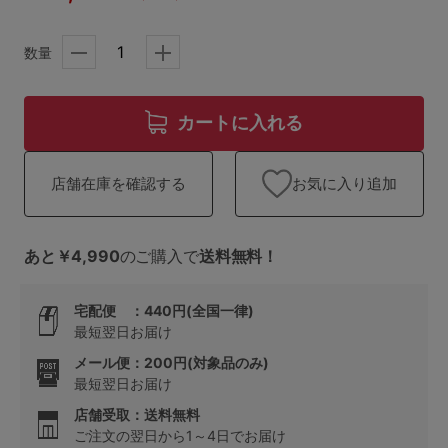
ランキング
高評価レビューアイテム
数量
WEB限定アイテム
カートに入れる
特集ページ
お気に入り追加
店舗在庫を確認する
検索を閉じる
あと￥4,990
のご購入で
送料無料！
宅配便 ：440円(全国一律)
最短翌日お届け
メール便：200円(対象品のみ)
最短翌日お届け
店舗受取：送料無料
ご注文の翌日から1～4日でお届け