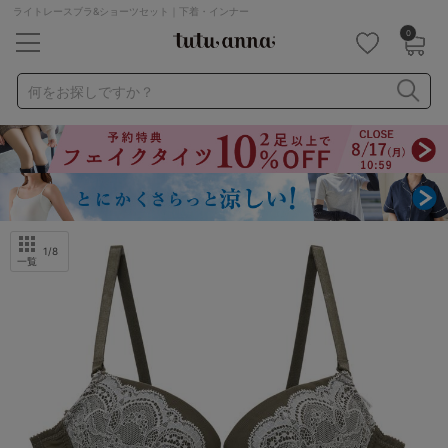
ライトレースブラ&ショーツセット｜下着・インナー
0
キーワード・品番から探す
検索を閉じる
何をお探しですか？
ナイトブラ
ノンワイヤー
特盛ブラ
チューブトップ
折り畳み
パジャマ
ストッキング
キャミソール
ルームウェア
育乳ブラ
アームカバー
1
/8
一覧
カテゴリから探す
レッグウェア
下着
ルームウェア
ライフスタイル
メンズ
キッズ