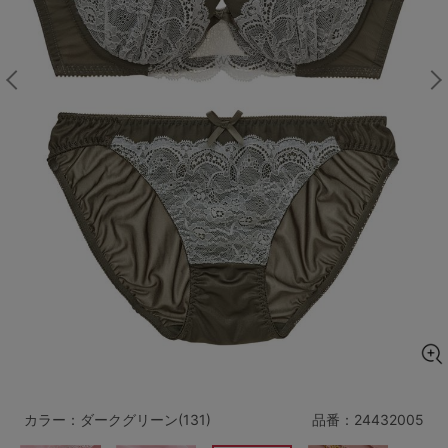
マタニティ
ギフトラッピング
SALE
サイズからブラを探す
A60
A65
A70
A75
B65
B70
B75
B80
C65
C70
C75
C80
C85
D65
D70
D75
D80
D85
すべてのサイズを表示する
E65
E70
E75
E80
E85
F65
F70
F75
F80
カラー：ダークグリーン(131)
品番：
24432005
価格帯から探す