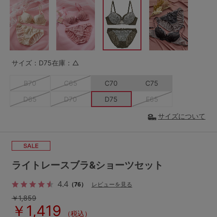
G65
G70
G75
～999円
1,000～1,999円
H70
H75
2,000～2,999円
3,000～3,999円
SS
S
M
サイズ：D75
在庫：△
L
LL
3L
4,000円～
3足￥1,188靴下
B70
C65
C70
C75
S-AB
S-CD
S-EF
セールアイテムから探す
D65
D70
D75
E65
M-AB
M-CD
M-EF
サイズについて
セールアイテム
L-AB
L-CD
L-EF
その他から探す
LL-EF
ライトレースブラ&ショーツセット
お気に入り
サイズの表示を閉じる
4.4
（76）
レビューを見る
新着アイテム
￥1,859
￥1,419
（税込）