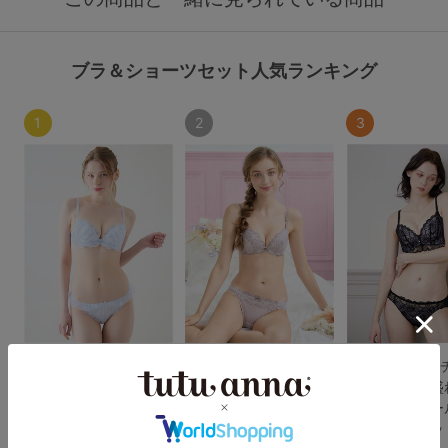
ブラ＆ショーツセット人気ランキング
1
2
3
[運命のブラ]サマーブ
[運命のブラ]シリーズ
[特盛ブラ]チュ
ーケブラ&ショーツセッ
人気No.1 ジェマリエー
ンナ史上一番盛
ト
ルブラ＆ショーツセッ
ャルマンノワー
ト
＆ショーツセッ
5.0