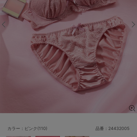
マタニティ
ギフトラッピング
SALE
サイズからブラを探す
A60
A65
A70
A75
B65
B70
B75
B80
C65
C70
C75
C80
C85
D65
D70
D75
D80
D85
すべてのサイズを表示する
E65
E70
E75
E80
E85
F65
F70
F75
F80
カラー：ピンク(110)
品番：
24432005
価格帯から探す