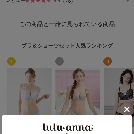
レビュー
4.4
（76）
この商品と一緒に見られている商品
ブラ＆ショーツセット人気ランキング
1
2
3
[運命のブラ]サマーブ
[運命のブラ]シリーズ
[特盛ブラ]チュ