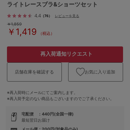
ランキング
ライトレースブラ&ショーツセット
4.4
高評価レビューアイテム
（76）
レビューを見る
￥1,859
￥1,419
WEB限定アイテム
（税込）
特集ページ
再入荷通知リクエスト
検索を閉じる
お気に入り追加
店舗在庫を確認する
※再入荷時にメールにてご案内します。
※再入荷予定のない商品もございますのでご了承ください。
宅配便 ：440円(全国一律)
最短翌日お届け
メール便：200円(対象品のみ)