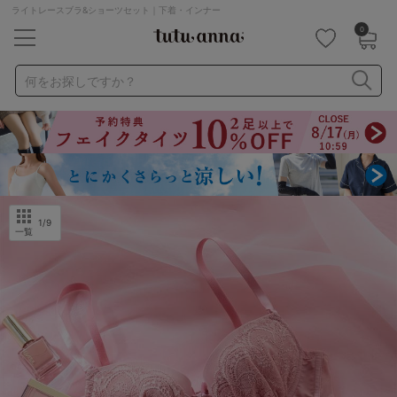
ライトレースブラ&ショーツセット｜下着・インナー
0
キーワード・品番から探す
検索を閉じる
何をお探しですか？
ナイトブラ
ノンワイヤー
特盛ブラ
チューブトップ
折り畳み
パジャマ
ストッキング
キャミソール
ルームウェア
育乳ブラ
アームカバー
1
/9
一覧
カテゴリから探す
レッグウェア
下着
ルームウェア
ライフスタイル
メンズ
キッズ