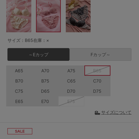
G65
G70
G75
～999円
1,000～1,999円
H70
H75
2,000～2,999円
3,000～3,999円
SS
S
M
サイズ：B65
在庫：×
L
LL
3L
4,000円～
3足￥1,188靴下
～Eカップ
Fカップ～
S-AB
S-CD
S-EF
セールアイテムから探す
A65
A70
A75
B65
M-AB
M-CD
M-EF
セールアイテム
B70
B75
C65
C70
L-AB
L-CD
L-EF
C75
D65
D70
D75
その他から探す
LL-EF
E65
E70
E75
お気に入り
サイズについて
サイズの表示を閉じる
新着アイテム