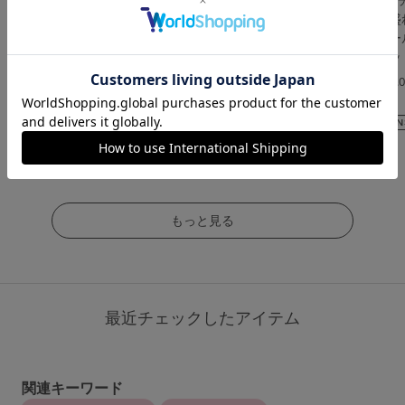
ーケブラ&ショーツセッ
人気No.1 ジェマリエー
ンナ史上一番盛
ト
ルブラ＆ショーツセッ
ャルマンノワー
ト
＆ショーツセッ
5.0
4.6
5.
（5件）
（267件）
（2件）
￥3,289
(税込)
￥3,289
￥3,608
(税込)
(税込)
もっと見る
最近チェックしたアイテム
関連キーワード