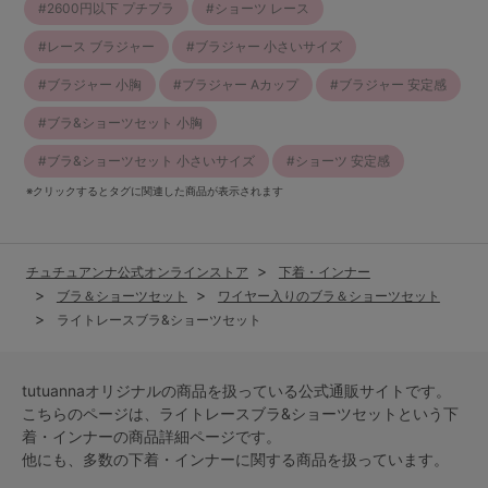
2600円以下 プチプラ
ショーツ レース
レース ブラジャー
ブラジャー 小さいサイズ
ブラジャー 小胸
ブラジャー Aカップ
ブラジャー 安定感
ブラ&ショーツセット 小胸
ブラ&ショーツセット 小さいサイズ
ショーツ 安定感
※クリックするとタグに関連した商品が表示されます
チュチュアンナ公式オンラインストア
下着・インナー
ブラ＆ショーツセット
ワイヤー入りのブラ＆ショーツセット
ライトレースブラ&ショーツセット
tutuannaオリジナルの商品を扱っている公式通販サイトです。
こちらのページは、ライトレースブラ&ショーツセットという
下
着・インナー
の商品詳細ページです。
他にも、多数の
下着・インナー
に関する商品を扱っています。