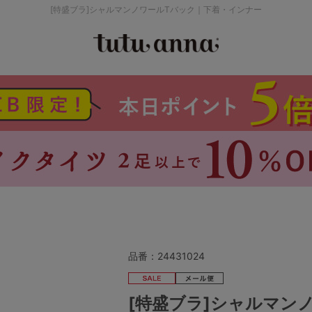
[特盛ブラ]シャルマンノワールTバック｜下着・インナー
検索を閉じる
価格帯から探す
～999円
み
パジャマ
ストッキング
2,000～2,999円
4,000円～
品番：
24431024
セールアイテムから探す
[特盛ブラ]シャルマン
セールアイテム