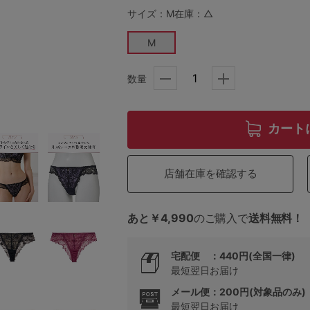
サイズ：M
在庫：△
M
5
数量
0
0
C85
カート
0
D85
店舗在庫を確認する
0
E85
0
あと￥4,990
のご購入で
送料無料！
宅配便 ：440円(全国一律)
最短翌日お届け
メール便：200円(対象品のみ)
最短翌日お届け