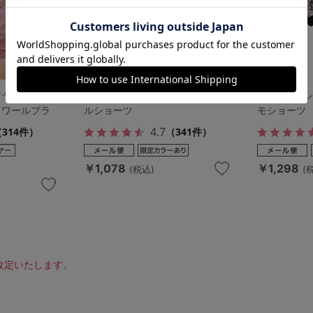
イヤー]ラクに
[特盛ブラ]シャルマンノワールフ
[特盛ブラ]
ノワールブラ
ルショーツ
モショーツ
4.7
314件）
（341件）
￥1,078
￥1,298
(税込)
(
り改定いたします。