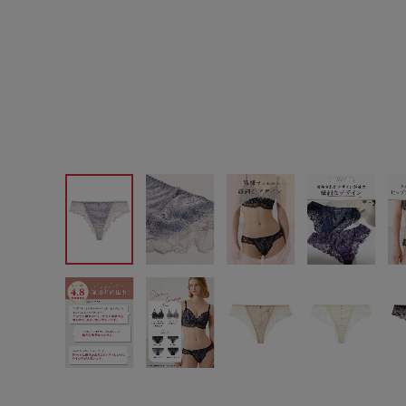
サイズからブラを探す
A60
A65
A70
A7
B65
B70
B75
B8
C65
C70
C75
C8
D65
D70
D75
D8
E65
E70
E75
E8
F65
F70
F75
F8
G65
G70
G75
H70
H75