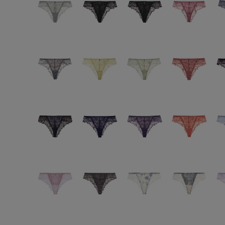
SS
S
M
L
LL
3L
S-AB
S-CD
S-EF
M-AB
M-CD
M-EF
L-AB
L-CD
L-EF
LL-EF