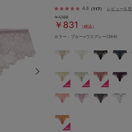
4.8
（117）
レビューを見
￥1,188
￥831
その他から探す
（税込）
カラー：ブルー×ウスグレー(364)
お気に入り
新着アイテム
ランキング
高評価レビューアイテム
WEB限定アイテム
特集ページ