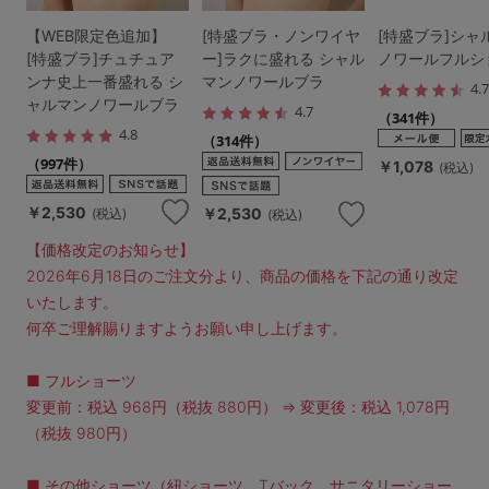
【WEB限定色追加】
[特盛ブラ・ノンワイヤ
[特盛ブラ]シャ
[特盛ブラ]チュチュア
ー]ラクに盛れる シャル
ノワールフルシ
ンナ史上一番盛れる シ
マンノワールブラ
4.
ャルマンノワールブラ
4.7
（341件）
4.8
（314件）
（997件）
￥1,078
(税込)
￥2,530
￥2,530
(税込)
(税込)
【価格改定のお知らせ】
2026年6月18日のご注文分より、商品の価格を下記の通り改定
いたします。
何卒ご理解賜りますようお願い申し上げます。
■ フルショーツ
変更前：税込 968円（税抜 880円） ⇒ 変更後：税込 1,078円
（税抜 980円）
■ その他ショーツ（紐ショーツ、Tバック、サニタリーショー