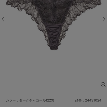
マタニティ
ギフトラッピング
SALE
サイズからブラを探す
A60
A65
A70
A75
B65
B70
B75
B80
C65
C70
C75
C80
C85
D65
D70
D75
D80
D85
すべてのサイズを表示する
E65
E70
E75
E80
E85
F65
F70
F75
F80
カラー：ダークチャコール(220)
品番：
24431024
価格帯から探す