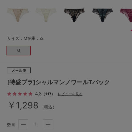
G65
G70
G75
～999円
1,000～1,999円
H70
H75
2,000～2,999円
3,000～3,999円
SS
S
M
サイズ：M
在庫：△
L
LL
3L
4,000円～
3足￥1,188靴下
M
S-AB
S-CD
S-EF
セールアイテムから探す
M-AB
M-CD
M-EF
セールアイテム
L-AB
L-CD
L-EF
[特盛ブラ]シャルマンノワールTバック
その他から探す
LL-EF
4.8
（117）
レビューを見る
お気に入り
￥1,298
（税込）
サイズの表示を閉じる
新着アイテム
数量