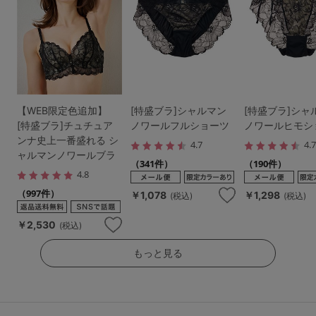
【WEB限定色追加】
[特盛ブラ]シャルマン
[特盛ブラ]シャ
[特盛ブラ]チュチュア
ノワールフルショーツ
ノワールヒモシ
ンナ史上一番盛れる シ
4.7
4.
ャルマンノワールブラ
（341件）
（190件）
4.8
（997件）
￥1,078
￥1,298
(税込)
(税込)
￥2,530
(税込)
もっと見る