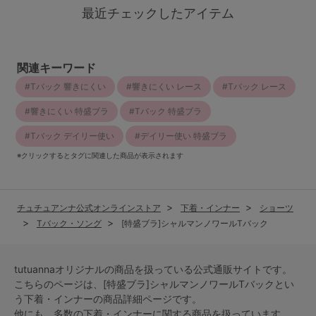
最近チェックしたアイテム
関連キーワード
Tバック 響きにくい
響きにくい レース
Tバック レース
響きにくい 特盛ブラ
Tバック 特盛ブラ
Tバック デイリー使い
デイリー使い 特盛ブラ
※クリックするとタグに関連した商品が表示されます
チュチュアンナ公式オンラインストア
下着・インナー
ショーツ
Tバック・ソング
[特盛ブラ]シャルマンノワールTバック
tutuannaオリジナルの商品を扱っている公式通販サイトです。
こちらのページは、[特盛ブラ]シャルマンノワールTバックとい
う
下着・インナー
の商品詳細ページです。
他にも、多数の
下着・インナー
に関する商品を扱っています。