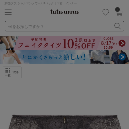
[特盛ブラ]シャルマンノワールTバック｜下着・インナー
0
キーワード・品番から探す
検索を閉じる
何をお探しですか？
ナイトブラ
ノンワイヤー
特盛ブラ
チューブトップ
折り畳み
パジャマ
ストッキング
キャミソール
ルームウェア
育乳ブラ
アームカバー
1
/39
一覧
カテゴリから探す
レッグウェア
下着
ルームウェア
ライフスタイル
メンズ
キッズ