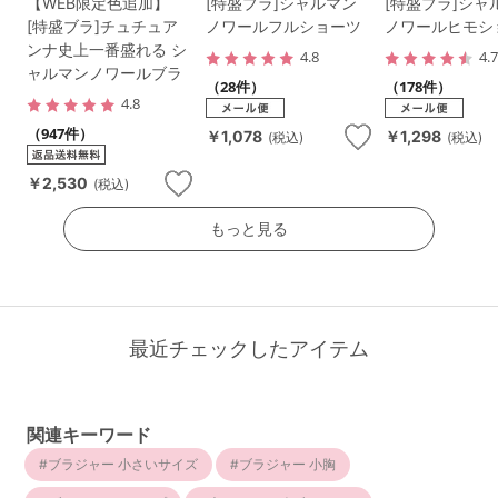
【WEB限定色追加】
[特盛ブラ]シャルマン
[特盛ブラ]シャ
[特盛ブラ]チュチュア
ノワールフルショーツ
ノワールヒモシ
ンナ史上一番盛れる シ
4.8
4.
ャルマンノワールブラ
（28件）
（178件）
4.8
（947件）
￥1,078
￥1,298
(税込)
(税込)
￥2,530
(税込)
もっと見る
最近チェックしたアイテム
関連キーワード
ブラジャー 小さいサイズ
ブラジャー 小胸