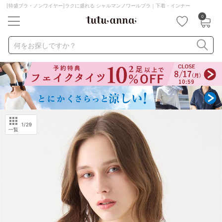
[特盛ブラ・ノンワイヤー]ラクに盛れる シャルマンノワールブラ｜下着・インナー
0
キーワード・品番から探す
検索を閉じる
何をお探しですか？
ナイトブラ
ノンワイヤー
特盛ブラ
チューブトップ
折り畳み
パジャマ
ストッキング
キャミソール
ルームウェア
育乳ブラ
アームカバー
1
/29
一覧
カテゴリから探す
レッグウェア
下着
ルームウェア
ライフスタイル
メンズ
キッズ