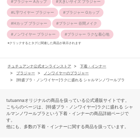
ブラジャー Aカップ
大きいサイズ ブラジャー
L字ワイヤー ブラジャー
ブラジャー Gカップ
Hカップ ブラジャー
ブラジャー 谷間メイク
ノンワイヤー ブラジャー
ブラジャー ラクな着心地
※クリックするとタグに関連した商品が表示されます
チュチュアンナ公式オンラインストア
下着・インナー
ブラジャー
ノンワイヤーのブラジャー
[特盛ブラ・ノンワイヤー]ラクに盛れる シャルマンノワールブラ
tutuannaオリジナルの商品を扱っている公式通販サイトです。
こちらのページは、[特盛ブラ・ノンワイヤー]ラクに盛れる シャ
ルマンノワールブラという
下着・インナー
の商品詳細ページで
す。
他にも、多数の
下着・インナー
に関する商品を扱っています。