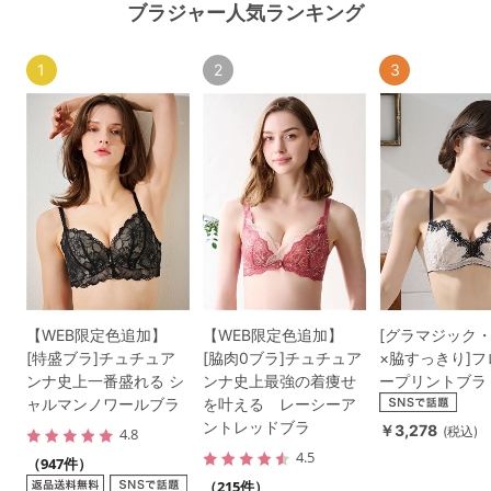
ブラジャー人気ランキング
1
2
3
【WEB限定色追加】
【WEB限定色追加】
[グラマジック
[特盛ブラ]チュチュア
[脇肉0ブラ]チュチュア
×脇すっきり]
ンナ史上一番盛れる シ
ンナ史上最強の着痩せ
ープリントブラ
ャルマンノワールブラ
を叶える レーシーア
ントレッドブラ
￥3,278
(税込)
4.8
4.5
（947件）
（215件）