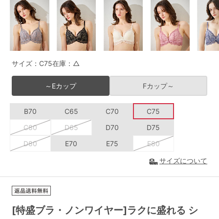
G65
G70
G75
～999円
1,000～1,999円
H70
H75
2,000～2,999円
3,000～3,999円
SS
S
M
サイズ：C75
在庫：△
L
LL
3L
4,000円～
3足￥1,188靴下
～Eカップ
Fカップ～
S-AB
S-CD
S-EF
セールアイテムから探す
B70
C65
C70
C75
M-AB
M-CD
M-EF
セールアイテム
C80
D65
D70
D75
L-AB
L-CD
L-EF
D80
E70
E75
E80
その他から探す
LL-EF
サイズについて
お気に入り
サイズの表示を閉じる
新着アイテム
[特盛ブラ・ノンワイヤー]ラクに盛れる シ