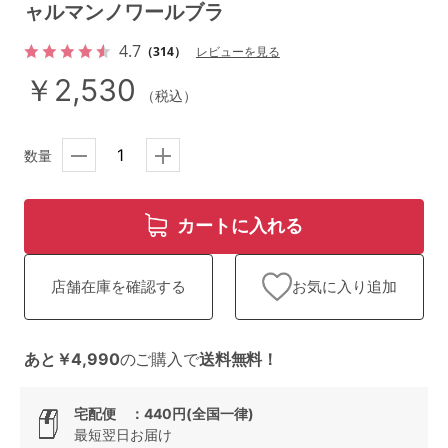
ランキング
ャルマンノワールブラ
4.7
（314）
レビューを見る
高評価レビューアイテム
￥2,530
（税込）
WEB限定アイテム
特集ページ
数量
カートに入れる
検索を閉じる
お気に入り追加
店舗在庫を確認する
あと￥4,990
のご購入で
送料無料！
宅配便 ：440円(全国一律)
最短翌日お届け