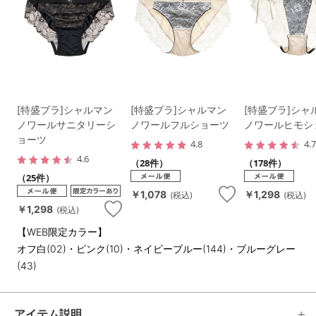
[特盛ブラ]シャルマン
[特盛ブラ]シャルマン
[特盛ブラ]シャ
ノワールサニタリーシ
ノワールフルショーツ
ノワールヒモシ
ョーツ
4.8
4.
4.6
（28件）
（178件）
（25件）
￥1,078
￥1,298
(税込)
(税込)
￥1,298
(税込)
【WEB限定カラー】
オフ白(02)・ピンク(10)・ネイビーブルー(144)・ブルーグレー
(43)
アイテム説明