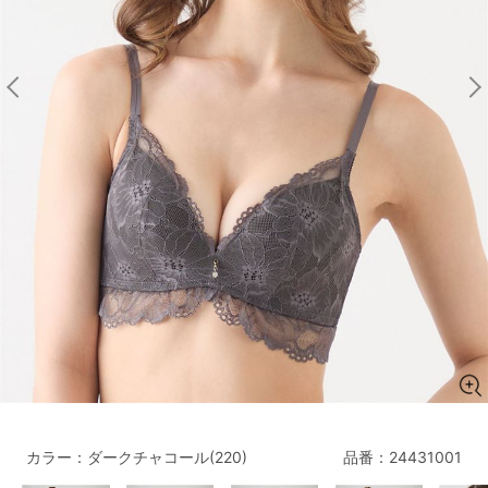
マタニティ
ギフトラッピング
SALE
サイズからブラを探す
A60
A65
A70
A75
B65
B70
B75
B80
C65
C70
C75
C80
C85
D65
D70
D75
D80
D85
すべてのサイズを表示する
E65
E70
E75
E80
E85
F65
F70
F75
F80
カラー：ダークチャコール(220)
品番：
24431001
価格帯から探す