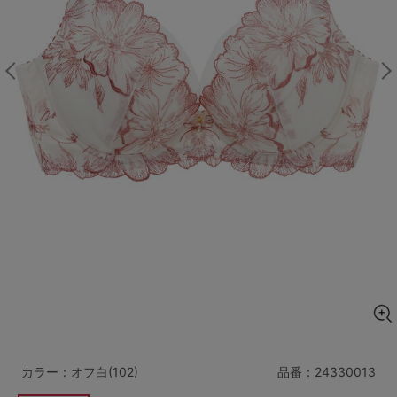
マタニティ
ギフトラッピング
SALE
サイズからブラを探す
A60
A65
A70
A75
B65
B70
B75
B80
C65
C70
C75
C80
C85
D65
D70
D75
D80
D85
すべてのサイズを表示する
E65
E70
E75
E80
E85
F65
F70
F75
F80
カラー：オフ白(102)
品番：
24330013
価格帯から探す