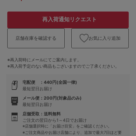
ランキング
高評価レビューアイテム
再入荷通知リクエスト
WEB限定アイテム
お気に入り追加
店舗在庫を確認する
特集ページ
※再入荷時にメールにてご案内します。
※再入荷予定のない商品もございますのでご了承ください。
検索を閉じる
宅配便 ：440円(全国一律)
最短翌日お届け
メール便：200円(対象品のみ)
最短翌日お届け
店舗受取：送料無料
ご注文の翌日から1～4日でお届け
※店舗選択時に「お届け目安」をご確認ください。
※ご注文商品やお届け店舗により、追加で最大7日ほど要