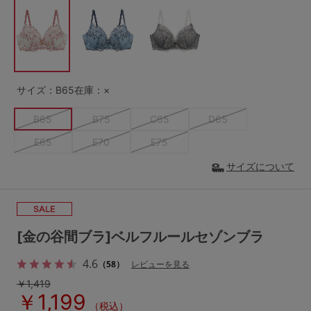
G65
G70
G75
～999円
1,000～1,999円
H70
H75
2,000～2,999円
3,000～3,999円
SS
S
M
サイズ：B65
在庫：×
L
LL
3L
4,000円～
3足￥1,188靴下
B65
B75
C65
D65
S-AB
S-CD
S-EF
セールアイテムから探す
E65
E70
E75
M-AB
M-CD
M-EF
サイズについて
セールアイテム
L-AB
L-CD
L-EF
その他から探す
LL-EF
[金の谷間ブラ]ベルフルールセゾンブラ
お気に入り
サイズの表示を閉じる
4.6
（58）
レビューを見る
新着アイテム
￥1,419
￥1,199
（税込）