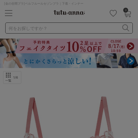
[金の谷間ブラ]ベルフルールセゾンブラ｜下着・インナー
0
キーワード・品番から探す
検索を閉じる
何をお探しですか？
ナイトブラ
ノンワイヤー
特盛ブラ
チューブトップ
折り畳み
パジャマ
ストッキング
キャミソール
ルームウェア
育乳ブラ
アームカバー
1
/6
一覧
カテゴリから探す
レッグウェア
下着
ルームウェア
ライフスタイル
メンズ
キッズ