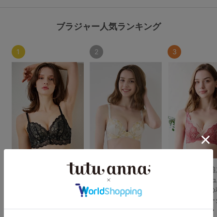
ブラジャー人気ランキング
1
2
3
【WEB限定色追加】
[育乳ブラ]谷間を作っ
【WEB限定色
[特盛ブラ]チュチュア
てしっかり盛れる ネオ
[脇肉0ブラ]チ
ンナ史上一番盛れる シ
アドアステラブラ
ンナ史上最強の
ャルマンノワールブラ
を叶える レー
4.7
ントレッドブラ
4.8
（812件）