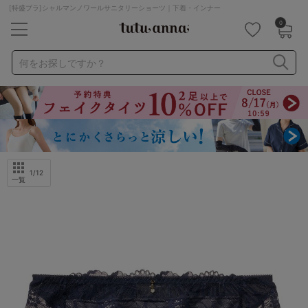
[特盛ブラ]シャルマンノワールサニタリーショーツ｜下着・インナー
0
キーワード・品番から探す
検索を閉じる
何をお探しですか？
ナイトブラ
ノンワイヤー
特盛ブラ
チューブトップ
折り畳み
パジャマ
ストッキング
キャミソール
ルームウェア
育乳ブラ
アームカバー
1
/12
一覧
カテゴリから探す
レッグウェア
下着
ルームウェア
ライフスタイル
メンズ
キッズ