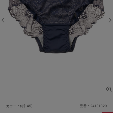
マタニティ
ギフトラッピング
SALE
サイズからブラを探す
A60
A65
A70
A75
B65
B70
B75
B80
C65
C70
C75
C80
C85
D65
D70
D75
D80
D85
すべてのサイズを表示する
E65
E70
E75
E80
E85
F65
F70
F75
F80
カラー：紺(145)
品番：
24131029
価格帯から探す