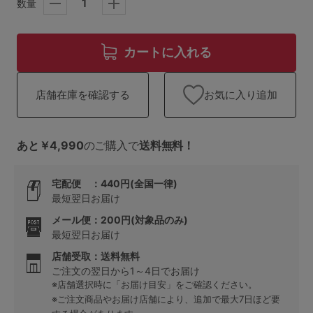
ランキング
数量
高評価レビューアイテム
カートに入れる
WEB限定アイテム
お気に入り追加
店舗在庫を確認する
特集ページ
あと￥4,990
のご購入で
送料無料！
検索を閉じる
宅配便 ：440円(全国一律)
最短翌日お届け
メール便：200円(対象品のみ)
最短翌日お届け
店舗受取：送料無料
ご注文の翌日から1～4日でお届け
※店舗選択時に「お届け目安」をご確認ください。
※ご注文商品やお届け店舗により、追加で最大7日ほど要