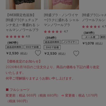
【WEB限定色追加】
[特盛ブラ・ノンワイヤ
[特盛ブラ]シャ
[特盛ブラ]チュチュア
ー]ラクに盛れる シャル
ノワールフルシ
ンナ史上一番盛れる シ
マンノワールブラ
4.
ャルマンノワールブラ
4.7
（341件）
4.8
（314件）
（997件）
￥1,078
(税込)
￥2,530
￥2,530
(税込)
(税込)
【価格改定のお知らせ】
2026年6月18日のご注文分より、商品の価格を下記の通り改定
いたします。
何卒ご理解賜りますようお願い申し上げます。
■ フルショーツ
変更前：税込 968円（税抜 880円） ⇒ 変更後：税込 1,078円
（税抜 980円）