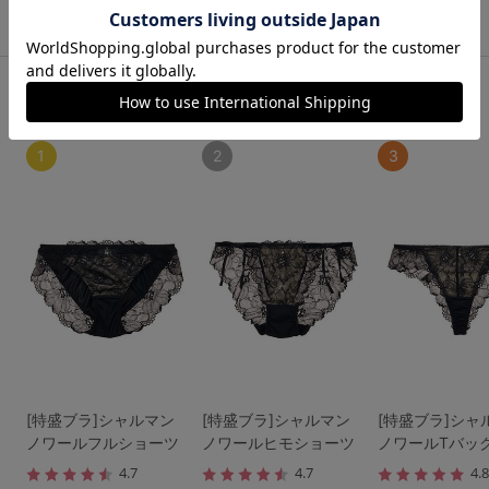
この商品と一緒に見られている商品
ショーツ人気ランキング
1
2
3
[特盛ブラ]シャルマン
[特盛ブラ]シャルマン
[特盛ブラ]シャ
ノワールフルショーツ
ノワールヒモショーツ
ノワールTバッ
4.7
4.7
4.