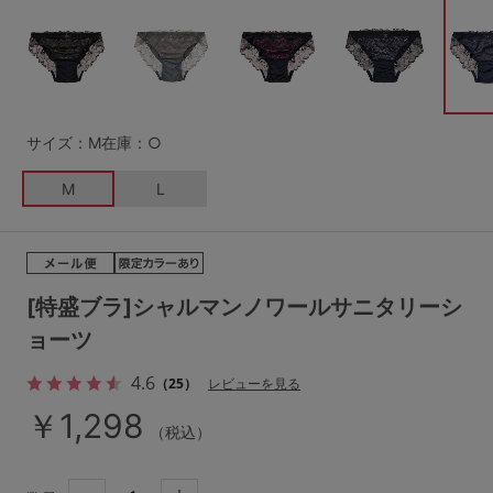
G65
G70
G75
～999円
1,000～1,999円
H70
H75
2,000～2,999円
3,000～3,999円
SS
S
M
サイズ：M
在庫：○
L
LL
3L
4,000円～
3足￥1,188靴下
M
L
S-AB
S-CD
S-EF
セールアイテムから探す
M-AB
M-CD
M-EF
セールアイテム
L-AB
L-CD
L-EF
[特盛ブラ]シャルマンノワールサニタリーシ
その他から探す
ョーツ
LL-EF
4.6
お気に入り
（25）
レビューを見る
サイズの表示を閉じる
￥1,298
（税込）
新着アイテム