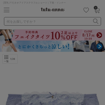
[育乳ブラ]ネオアドアステラフルショーツ｜下着・インナー
0
キーワード・品番から探す
検索を閉じる
何をお探しですか？
ナイトブラ
ノンワイヤー
特盛ブラ
チューブトップ
折り畳み
パジャマ
ストッキング
キャミソール
ルームウェア
育乳ブラ
アームカバー
1
/26
一覧
カテゴリから探す
レッグウェア
下着
ルームウェア
ライフスタイル
メンズ
キッズ