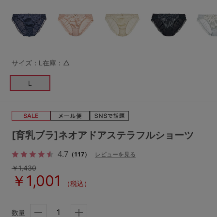
G65
G70
G75
～999円
1,000～1,999円
H70
H75
2,000～2,999円
3,000～3,999円
SS
S
M
サイズ：L
在庫：△
L
LL
3L
4,000円～
3足￥1,188靴下
L
S-AB
S-CD
S-EF
セールアイテムから探す
M-AB
M-CD
M-EF
セールアイテム
L-AB
L-CD
L-EF
[育乳ブラ]ネオアドアステラフルショーツ
その他から探す
LL-EF
4.7
（117）
レビューを見る
￥1,430
お気に入り
￥1,001
サイズの表示を閉じる
（税込）
新着アイテム
数量