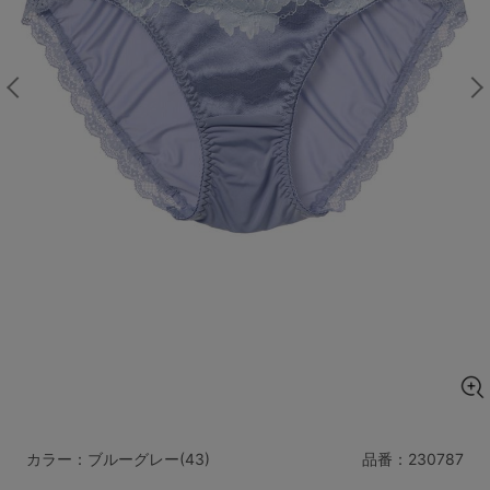
マタニティ
ギフトラッピング
SALE
サイズからブラを探す
A60
A65
A70
A75
B65
B70
B75
B80
C65
C70
C75
C80
C85
D65
D70
D75
D80
D85
すべてのサイズを表示する
E65
E70
E75
E80
E85
F65
F70
F75
F80
カラー：ブルーグレー(43)
品番：
230787
価格帯から探す