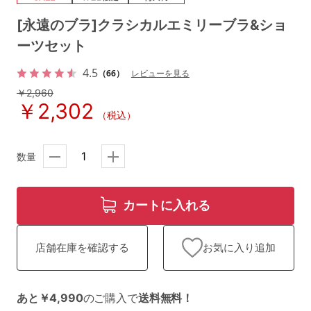
ランキング
[永遠のブラ]クラシカルエミリーブラ&ショ
高評価レビューアイテム
ーツセット
4.5
WEB限定アイテム
（66）
レビューを見る
￥2,960
￥2,302
特集ページ
（税込）
数量
検索を閉じる
カートに入れる
お気に入り追加
店舗在庫を確認する
あと￥4,990
のご購入で
送料無料！