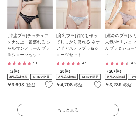
[特盛ブラ]チュチュア
[育乳ブラ]谷間を作っ
[運命のブラ]シ
ンナ史上一番盛れる シ
てしっかり盛れる ネオ
人気No.1 ジェ
ャルマンノワールブラ
アドアステラブラ＆シ
ルブラ＆ショー
＆ショーツセット
ョーツセット
ト
5.0
4.9
4.
（2件）
（20件）
（267件）
￥3,608
￥4,708
￥3,289
(税込)
(税込)
(税込)
もっと見る