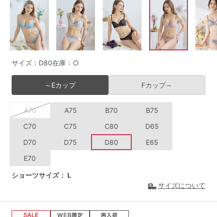
G65
G70
G75
～999円
1,000～1,999円
H70
H75
2,000～2,999円
3,000～3,999円
SS
S
M
サイズ：D80
在庫：○
L
LL
3L
4,000円～
3足￥1,188靴下
～Eカップ
Fカップ～
S-AB
S-CD
S-EF
セールアイテムから探す
A70
A75
B70
B75
M-AB
M-CD
M-EF
セールアイテム
C70
C75
C80
D65
L-AB
L-CD
L-EF
D70
D75
D80
E65
その他から探す
LL-EF
E70
お気に入り
ショーツサイズ：
L
サイズの表示を閉じる
サイズについて
新着アイテム