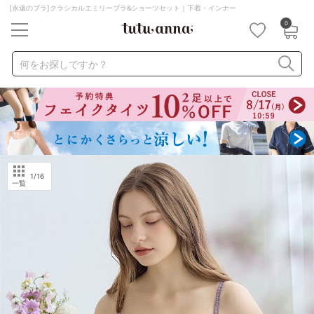
[永遠のブラ]クラシカルエミリーブラ&ショーツセット｜下着・インナー
0
キーワード・品番から探す
検索を閉じる
何をお探しですか？
ナイトブラ
ノンワイヤー
特盛ブラ
チューブトップ
折り畳み
パジャマ
ストッキング
キャミソール
ルームウェア
育乳ブラ
アームカバー
1
/16
一覧
カテゴリから探す
レッグウェア
下着
ルームウェア
ライフスタイル
メンズ
キッズ