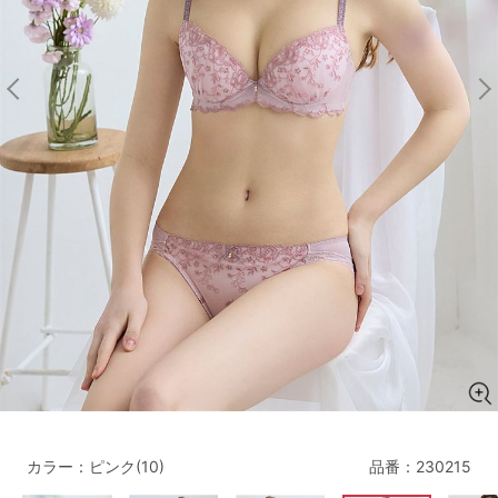
マタニティ
ギフトラッピング
SALE
サイズからブラを探す
A60
A65
A70
A75
B65
B70
B75
B80
C65
C70
C75
C80
C85
D65
D70
D75
D80
D85
すべてのサイズを表示する
E65
E70
E75
E80
E85
F65
F70
F75
F80
カラー：ピンク(10)
品番：
230215
価格帯から探す