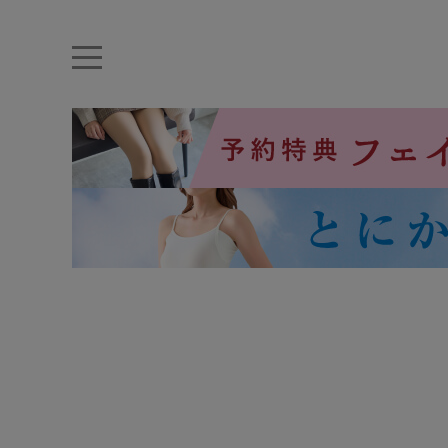
キーワード・品番から探す
ナイトブラ
ノンワイヤー
特盛ブラ
チューブトップ
折り畳
キャミソール
ルームウェア
育乳ブラ
アームカバー
カテゴリから探す
レッグウェア
下着