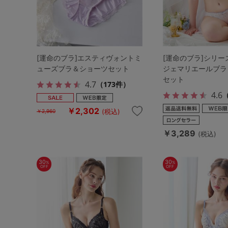
[運命のブラ]エスティヴォントミ
[運命のブラ]シリーズ
ューズブラ＆ショーツセット
ジェマリエールブラ
セット
4.7
（173件）
4.6
（
￥2,302
(税込)
￥2,960
￥3,289
(税込)
30
30
%
%
OFF
OFF