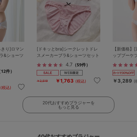
っきり]ロマン
[ドキッとbra]シークレットドレ
【新価格】[
ラ&ショーツ
スメーカーブラ&ショーツセット
ップブーケ
4.7
（59件）
（12件）
￥1,763
￥3,289
(税込)
(
￥2,519
(税込)
20代おすすめブラジャーを
もっと見る
40代おすすめブラジャー