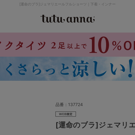
[運命のブラ]ジェマリエールフルショーツ｜下着・インナー
検索を閉じる
価格帯から探す
～999円
み
パジャマ
ストッキング
2,000～2,999円
4,000円～
品番：
137724
セールアイテムから探す
[運命のブラ]ジェマリ
セールアイテム