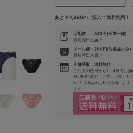
あと￥4,990
のご購入で
送料無料！
5
宅配便 ：440円(全国一律)
0
最短翌日お届け
0
C85
メール便：200円(対象品のみ)
最短翌日お届け
0
D85
店舗受取：送料無料
ご注文の翌日から1～4日でお届
※店舗選択時に「お届け目安」を
0
E85
※ご注文商品やお届け店舗により
ます。
0