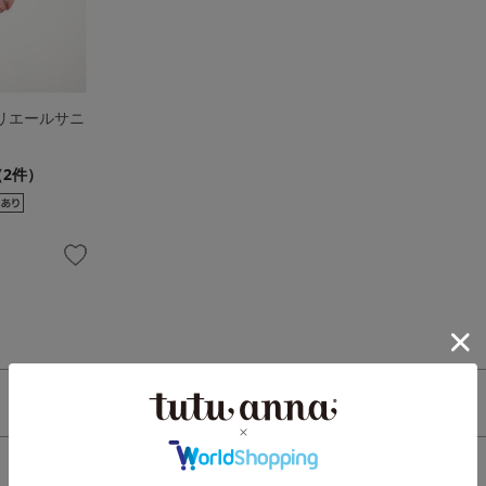
マリエールサニ
（2件）