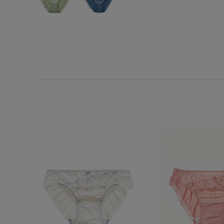
SS
S
M
L
LL
3L
S-AB
S-CD
S-EF
M-AB
M-CD
M-EF
L-AB
L-CD
L-EF
LL-EF