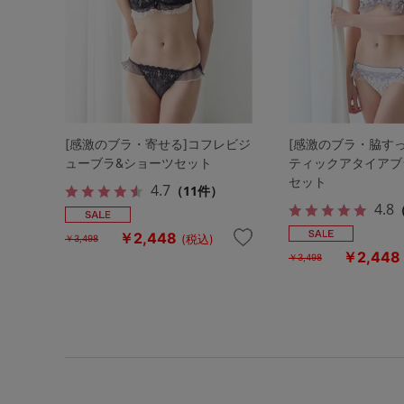
[感激のブラ・寄せる]コフレビジ
[感激のブラ・脇す
ューブラ&ショーツセット
ティックアタイアブ
セット
4.7
（11件）
4.8
￥2,448
(税込)
￥3,498
￥2,448
￥3,498