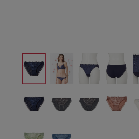
サイズからブラを探す
A60
A65
A70
A7
B65
B70
B75
B8
C65
C70
C75
C8
D65
D70
D75
D8
E65
E70
E75
E8
F65
F70
F75
F8
G65
G70
G75
H70
H75