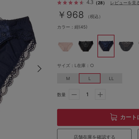
4.3
（28）
レビューを見
￥968
（税込）
その他から探す
カラー：紺(45)
お気に入り
新着アイテム
サイズ：L
在庫：○
M
L
LL
ランキング
数量
高評価レビューアイテム
WEB限定アイテム
カート
特集ページ
店舗在庫を確認する