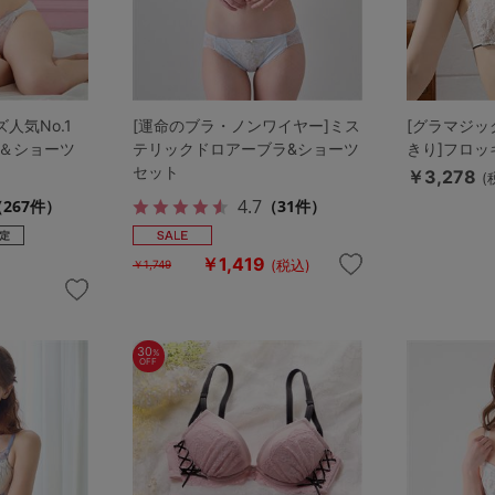
人気No.1
[運命のブラ・ノンワイヤー]ミス
[グラマジッ
＆ショーツ
テリックドロアーブラ&ショーツ
きり]フロ
セット
￥3,278
(
4.7
267件）
（31件）
￥1,419
(税込)
￥1,749
30
%
OFF