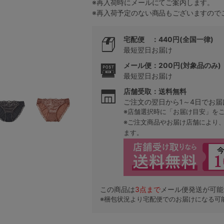
※再入荷時にメールにてご案内します。
※再入荷予定のない商品もございますので
5
宅配便 ：440円(全国一律)
最短翌日お届け
0
メール便：200円(対象品のみ)
黒
最短翌日お届け
0
C85
店舗受取：送料無料
ご注文の翌日から1～4日でお届
0
D85
※店舗選択時に「お届け目安」を
※ご注文商品やお届け店舗により
0
E85
ます。
0
この商品は
3
点まで
メール便発送が可能
※梱包状況より宅配便でのお届けになる可