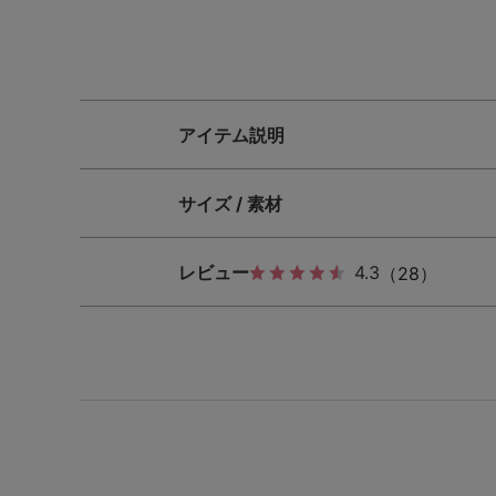
SS
S
M
L
LL
3L
S-AB
S-CD
S-EF
アイテム説明
M-AB
M-CD
M-EF
サイズ / 素材
L-AB
L-CD
L-EF
LL-EF
レビュー
4.3
（28）