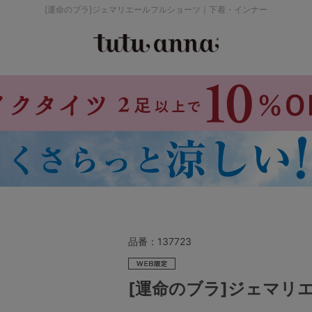
[運命のブラ]ジェマリエールフルショーツ｜下着・インナー
検索を閉じる
価格帯から探す
～999円
み
パジャマ
ストッキング
2,000～2,999円
4,000円～
品番：
137723
セールアイテムから探す
[運命のブラ]ジェマリ
セールアイテム