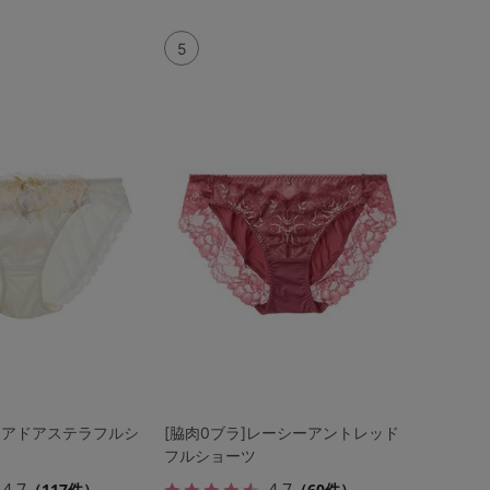
5
オアドアステラフルシ
[脇肉0ブラ]レーシーアントレッド
フルショーツ
4.7
4.7
（117件）
（60件）