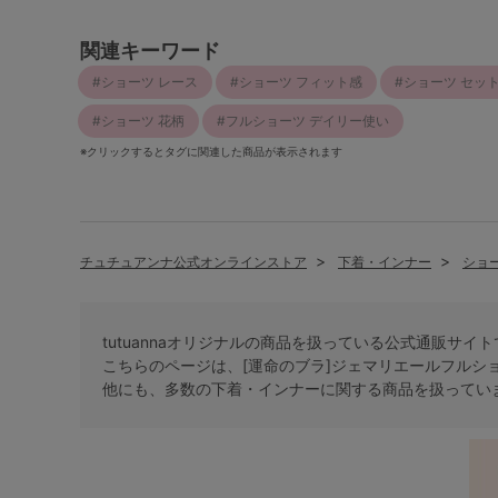
関連キーワード
ショーツ レース
ショーツ フィット感
ショーツ セッ
ショーツ 花柄
フルショーツ デイリー使い
※クリックするとタグに関連した商品が表示されます
チュチュアンナ公式オンラインストア
下着・インナー
ショ
tutuannaオリジナルの商品を扱っている公式通販サイ
こちらのページは、[運命のブラ]ジェマリエールフルシ
他にも、多数の
下着・インナー
に関する商品を扱ってい