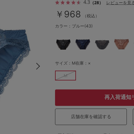
4.3
（28）
レビューを見
￥968
（税込）
その他から探す
カラー：ブルー(43)
お気に入り
新着アイテム
サイズ：M
在庫：×
M
ランキング
高評価レビューアイテム
再入荷通知
WEB限定アイテム
店舗在庫を確認する
特集ページ