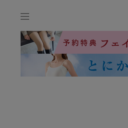
キーワード・品番から探す
ナイトブラ
ノンワイヤー
特盛ブラ
チューブトップ
折り畳
キャミソール
ルームウェア
育乳ブラ
アームカバー
カテゴリから探す
レッグウェア
下着