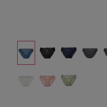
サイズからブラを探す
A60
A65
A70
A7
B65
B70
B75
B8
C65
C70
C75
C8
D65
D70
D75
D8
E65
E70
E75
E8
F65
F70
F75
F8
G65
G70
G75
H70
H75