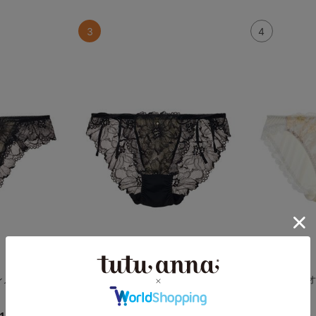
3
4
ンノワールTバ
[特盛ブラ]シャルマンノワールヒモ
[育乳ブラ]ネ
ショーツ
ョーツ
4.7
117件）
（190件）