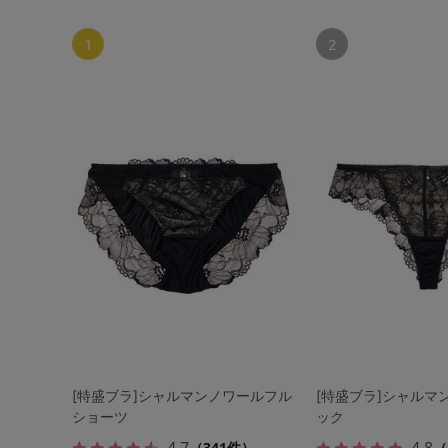
1
2
[特盛ブラ]シャルマンノワールフル
[特盛ブラ]シャルマ
ショーツ
ック
4.7
4.8
（341件）
（