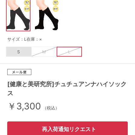
G65
G70
G75
～999円
1,000～1,999円
H70
H75
2,000～2,999円
3,000～3,999円
SS
S
M
サイズ：L
在庫：×
L
LL
3L
4,000円～
3足￥1,188靴下
S
M
L
S-AB
S-CD
S-EF
セールアイテムから探す
M-AB
M-CD
M-EF
セールアイテム
L-AB
L-CD
L-EF
[健康と美研究所]チュチュアンナハイソック
その他から探す
ス
LL-EF
￥3,300
お気に入り
（税込）
サイズの表示を閉じる
新着アイテム
再入荷通知リクエスト