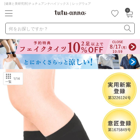
[健康と美研究所]チュチュアンナハイソックス｜レッグウェア
0
キーワード・品番から探す
検索を閉じる
何をお探しですか？
ナイトブラ
ノンワイヤー
特盛ブラ
チューブトップ
折り畳み
パジャマ
ストッキング
キャミソール
ルームウェア
育乳ブラ
アームカバー
1
/14
一覧
カテゴリから探す
レッグウェア
下着
ルームウェア
ライフスタイル
メンズ
キッズ