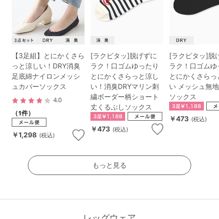
【3足組】とにかくさら
[ラクピタッ]脱げずに
[ラクピタッ]脱
っと涼しい！DRY消臭
ラク！口ゴムゆったり
ラク！口ゴムゆ
足底綿ナイロンメッシ
とにかくさらっと涼し
とにかくさらっ
ュカバーソックス
い！消臭DRYマリン刺
い メッシュ無
繍ボーダー柄ショート
ソックス
4.0
丈くるぶしソックス
（1件）
￥473
(税込)
￥473
(税込)
￥1,298
(税込)
もっと見る
レッグウェア