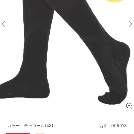
マタニティ
ギフトラッピング
SALE
サイズからブラを探す
A60
A65
A70
A75
B65
B70
B75
B80
C65
C70
C75
C80
C85
D65
D70
D75
D80
D85
すべてのサイズを表示する
E65
E70
E75
E80
E85
F65
F70
F75
F80
カラー：チャコール(48)
品番：
005018
価格帯から探す