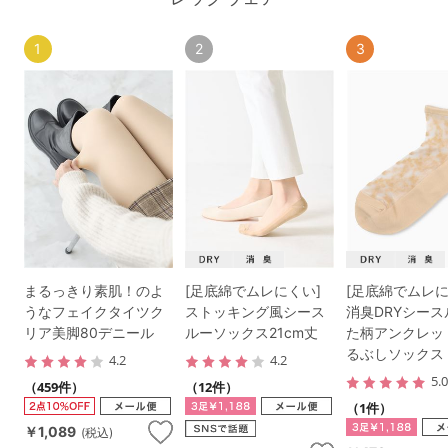
1
2
3
まるっきり素肌！のよ
[足底綿でムレにくい]
[足底綿でムレに
うなフェイクタイツク
ストッキング風シース
消臭DRYシー
リア美脚80デニール
ルーソックス21cm丈
た柄アンクレッ
るぶしソックス
4.2
4.2
5.
（459件）
（12件）
（1件）
￥1,089
(税込)