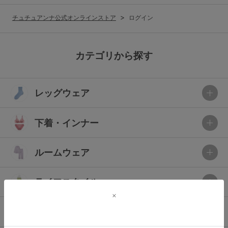
G65
G70
G75
チュチュアンナ公式オンラインストア
ログイン
～999円
1,000～1,999円
H70
H75
2,000～2,999円
3,000～3,999円
SS
S
M
カテゴリから探す
L
LL
3L
4,000円～
3足￥1,188靴下
レッグウェア
S-AB
S-CD
S-EF
セールアイテムから探す
M-AB
M-CD
M-EF
下着・インナー
セールアイテム
L-AB
L-CD
L-EF
その他から探す
ルームウェア
LL-EF
お気に入り
ライフスタイル
サイズの表示を閉じる
新着アイテム
メンズ