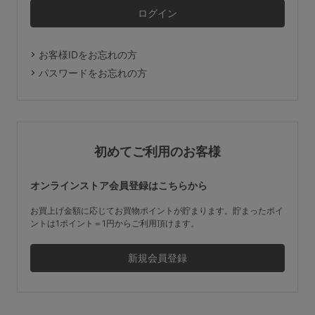
マタニティ
ギフトラッピング
お客様IDをお忘れの方
SALE
パスワードをお忘れの方
サイズからブラを探す
A60
A65
A70
A75
初めてご利用のお客様
B65
B70
B75
B80
オンラインストア会員登録はこちらから
C65
C70
C75
C80
C85
お買上げ金額に応じてお買物ポイントが貯まります。貯まったポイ
ントは1ポイント＝1円からご利用頂けます。
D65
D70
D75
D80
D85
すべてのサイズを表示する
E65
E70
E75
E80
E85
F65
F70
F75
F80
価格帯から探す