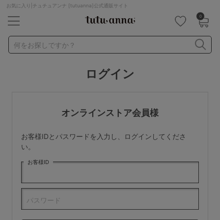
お気に入り|チュチュアンナ [tutuanna]公式通販サイト
0
キーワード・品番から探す
検索を閉じる
何をお探しですか？
ログイン
ナイトブラ
ノンワイヤー
特盛ブラ
チューブトップ
折り畳み
パジャマ
ストッキング
キャミソール
オンラインストア会員様
ルームウェア
育乳ブラ
アームカバー
お客様IDとパスワードを入力し、ログインしてくださ
カテゴリから探す
い。
お客様ID
レッグウェア
下着
ルームウェア
ライフスタイル
パスワード
メンズ
キッズ