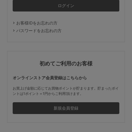
マタニティ
ギフトラッピング
お客様IDをお忘れの方
SALE
パスワードをお忘れの方
サイズからブラを探す
A60
A65
A70
A75
初めてご利用のお客様
B65
B70
B75
B80
オンラインストア会員登録はこちらから
C65
C70
C75
C80
C85
お買上げ金額に応じてお買物ポイントが貯まります。貯まったポイ
ントは1ポイント＝1円からご利用頂けます。
D65
D70
D75
D80
D85
すべてのサイズを表示する
E65
E70
E75
E80
E85
F65
F70
F75
F80
価格帯から探す