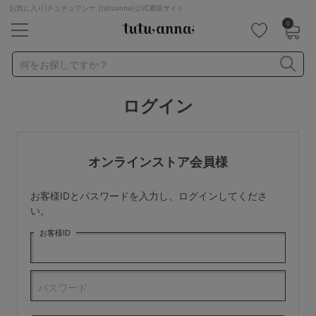
お気に入り|チュチュアンナ [tutuanna]公式通販サイト
0
キーワード・品番から探す
検索を閉じる
何をお探しですか？
ログイン
ナイトブラ
ノンワイヤー
特盛ブラ
チューブトップ
折り畳み
パジャマ
ストッキング
キャミソール
オンラインストア会員様
ルームウェア
育乳ブラ
アームカバー
お客様IDとパスワードを入力し、ログインしてくださ
カテゴリから探す
い。
お客様ID
レッグウェア
下着
ルームウェア
ライフスタイル
パスワード
メンズ
キッズ