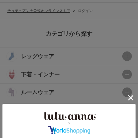
G65
G70
G75
チュチュアンナ公式オンラインストア
ログイン
～999円
1,000～1,999円
H70
H75
2,000～2,999円
3,000～3,999円
SS
S
M
カテゴリから探す
L
LL
3L
4,000円～
3足￥1,188靴下
レッグウェア
S-AB
S-CD
S-EF
セールアイテムから探す
M-AB
M-CD
M-EF
下着・インナー
セールアイテム
L-AB
L-CD
L-EF
その他から探す
ルームウェア
LL-EF
お気に入り
ライフスタイル
サイズの表示を閉じる
新着アイテム
メンズ