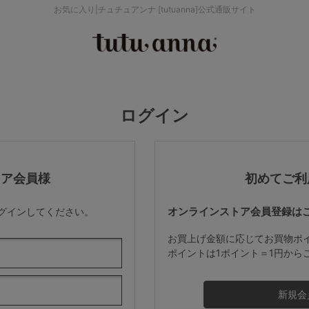
お気に入り|チュチュアンナ [tutuanna]公式通販サイト
検索を閉じる
価格帯から探す
ログイン
～999円
み
パジャマ
ストッキング
2,000～2,999円
トア会員様
初めてご利
オンラインストア会員登録は
ログインしてください。
4,000円～
お買上げ金額に応じてお買物ポ
ポイントは1ポイント＝1円から
セールアイテムから探す
セールアイテム