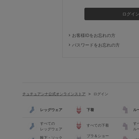
ルームウェア
ライフスタイル
お客様IDをお忘れの方
メンズ
パスワードをお忘れの方
キッズ
マタニティ
チュチュアンナ公式オンラインストア
ログイン
ギフトラッピング
レッグウェア
下着
ル
SALE
すべての
す
すべての下着
レッグウェア
ル
ブラ＆ショー
靴下・ソック