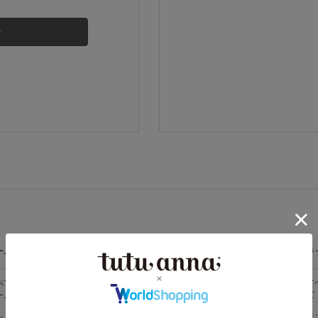
その他から探す
お気に入り
新着アイテム
ランキング
高評価レビューアイテム
ームウェア
ライフスタイル
メンズ
キ
WEB限定アイテム
べての
すべての
すべてのメン
す
ームウェア
ライフスタイ
ズ
ズ
ル
特集ページ
メンズソック
キ