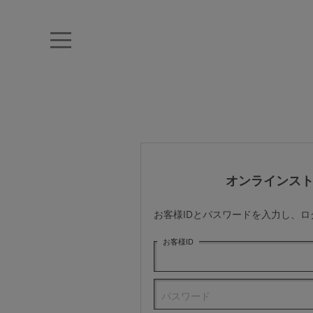
キーワード・品番から探す
ナイトブラ
ノンワイヤー
特盛ブラ
チューブトップ
折り畳
キャミソール
ルームウェア
育乳ブラ
アームカバー
オンラインス
カテゴリから探す
お客様IDとパスワードを入力し、
レッグウェア
お客様ID
下着
パスワード