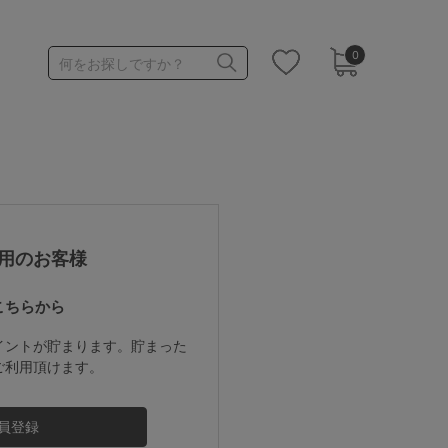
0
何をお探しですか？
1,000～1,999円
3,000～3,999円
用のお客様
こちらから
3足￥1,188靴下
イントが貯まります。貯まった
ご利用頂けます。