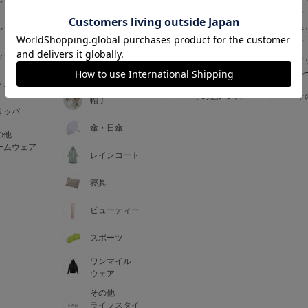
ジャマ
ス
ス
アームカバー
ンピース
メンズインナ
キ
手袋
ー
ー
5
ップス
メンズ
キ
マフラー・テ
ルームウェア
ル
ィペット
0
トム
その他メンズ
そ
帽子
リッパ
0
C85
傘・日傘
の他
0
D85
ームウェア
レインコート
0
E85
寝具
ビューティー
0
スポーツ
ワンマイル
ウェア
その他
ライフスタイ