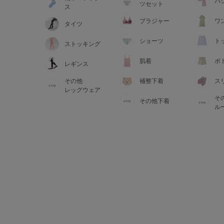
サイズからブラを探す
パ
ツセット
ス
ブラジャー
ワ
タイツ
A60
A65
A70
A7
ショーツ
ト
ストッキング
B65
B70
B75
B8
肌着
ボ
レギンス
その他
補整下着
ス
C65
C70
C75
C8
レッグウェア
そ
その他下着
D65
D70
D75
D8
ル
E65
E70
E75
E8
F65
F70
F75
F8
G65
G70
G75
H70
H75