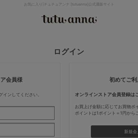
お気に入り|チュチュアンナ [tutuanna]公式通販サイト
検索を閉じる
価格帯から探す
ログイン
～999円
み
パジャマ
ストッキング
2,000～2,999円
トア会員様
初めてご利
オンラインストア会員登録は
ログインしてください。
4,000円～
お買上げ金額に応じてお買物ポ
ポイントは1ポイント＝1円から
セールアイテムから探す
セールアイテム