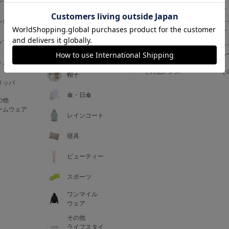
ジャマ
ス
ス
アームカバー
ンピース
メンズインナ
キ
手袋
ー
ー
5
ップス
メンズ
キ
マフラー・テ
ルームウェア
ル
ィペット
0
トム
その他メンズ
そ
帽子
リッパ
0
C85
傘・日傘
の他
0
D85
ームウェア
レインコート
0
E85
寝具
ビューティー
0
スポーツ
ワンマイル
ウェア
その他
ライフスタイ