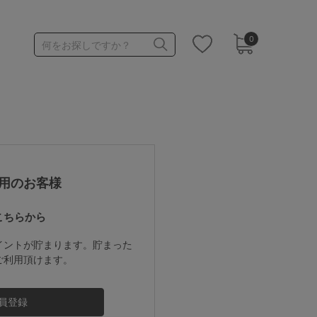
0
何をお探しですか？
1,000～1,999円
3,000～3,999円
用のお客様
こちらから
3足￥1,188靴下
イントが貯まります。貯まった
ご利用頂けます。