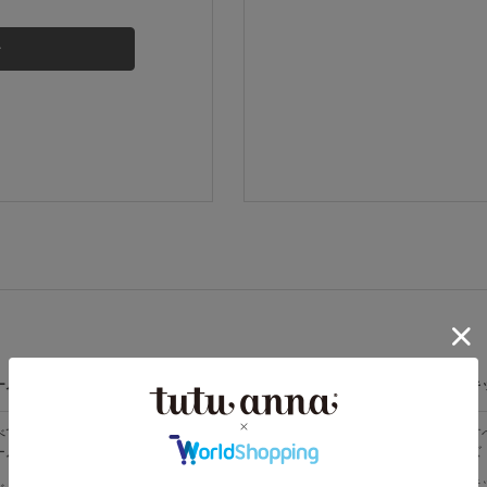
その他から探す
お気に入り
新着アイテム
ランキング
高評価レビューアイテム
ームウェア
ライフスタイル
メンズ
キ
WEB限定アイテム
べての
すべての
すべてのメン
す
ームウェア
ライフスタイ
ズ
ズ
ル
特集ページ
メンズソック
キ