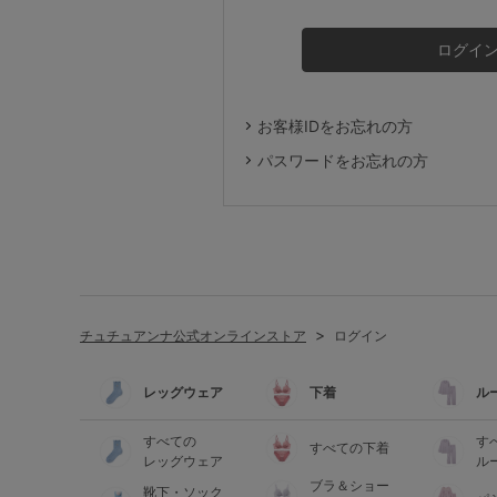
ルームウェア
ライフスタイル
お客様IDをお忘れの方
メンズ
パスワードをお忘れの方
キッズ
マタニティ
チュチュアンナ公式オンラインストア
ログイン
ギフトラッピング
レッグウェア
下着
ル
SALE
すべての
す
すべての下着
レッグウェア
ル
ブラ＆ショー
靴下・ソック