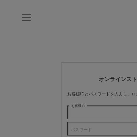
キーワード・品番から探す
ナイトブラ
ノンワイヤー
特盛ブラ
チューブトップ
折り畳
キャミソール
ルームウェア
育乳ブラ
アームカバー
オンラインス
カテゴリから探す
お客様IDとパスワードを入力し、
レッグウェア
お客様ID
下着
パスワード