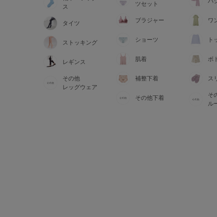
サイズからブラを探す
パ
ツセット
ス
ブラジャー
ワ
タイツ
A60
A65
A70
A7
ショーツ
ト
ストッキング
B65
B70
B75
B8
肌着
ボ
レギンス
その他
補整下着
ス
C65
C70
C75
C8
レッグウェア
そ
その他下着
D65
D70
D75
D8
ル
E65
E70
E75
E8
F65
F70
F75
F8
G65
G70
G75
H70
H75