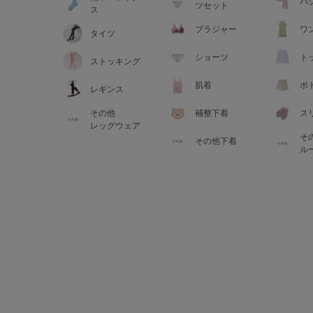
サイズからブラを探す
パ
ツセット
ス
ブラジャー
ワ
タイツ
A60
A65
A70
A7
ショーツ
ト
ストッキング
B65
B70
B75
B8
肌着
ボ
レギンス
その他
補整下着
ス
C65
C70
C75
C8
レッグウェア
そ
その他下着
D65
D70
D75
D8
ル
E65
E70
E75
E8
F65
F70
F75
F8
G65
G70
G75
H70
H75