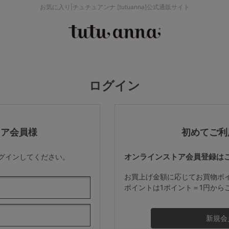
お気に入り|チュチュアンナ [tutuanna]公式通販サイト
検索を閉じる
価格帯から探す
ログイン
～999円
み
パジャマ
ストッキング
2,000～2,999円
トア会員様
初めてご利
オンラインストア会員登録は
ログインしてください。
4,000円～
お買上げ金額に応じてお買物ポ
ポイントは1ポイント＝1円から
セールアイテムから探す
セールアイテム