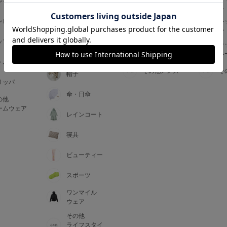
ジャマ
ス
ス
アームカバー
ンピース
メンズインナ
キ
手袋
ー
ー
5
ップス
メンズ
キ
マフラー・テ
ルームウェア
ル
ィペット
0
トム
その他メンズ
そ
帽子
リッパ
0
C85
傘・日傘
の他
0
D85
ームウェア
レインコート
0
E85
寝具
ビューティー
0
スポーツ
ワンマイル
ウェア
その他
ライフスタイ