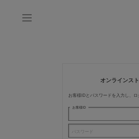
キーワード・品番から探す
ナイトブラ
ノンワイヤー
特盛ブラ
チューブトップ
折り畳
キャミソール
ルームウェア
育乳ブラ
アームカバー
オンラインス
カテゴリから探す
お客様IDとパスワードを入力し、
レッグウェア
お客様ID
下着
パスワード