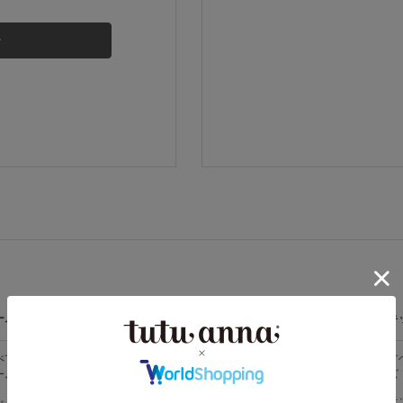
その他から探す
お気に入り
新着アイテム
ランキング
高評価レビューアイテム
ームウェア
ライフスタイル
メンズ
キ
WEB限定アイテム
べての
すべての
すべてのメン
す
ームウェア
ライフスタイ
ズ
ズ
ル
特集ページ
メンズソック
キ