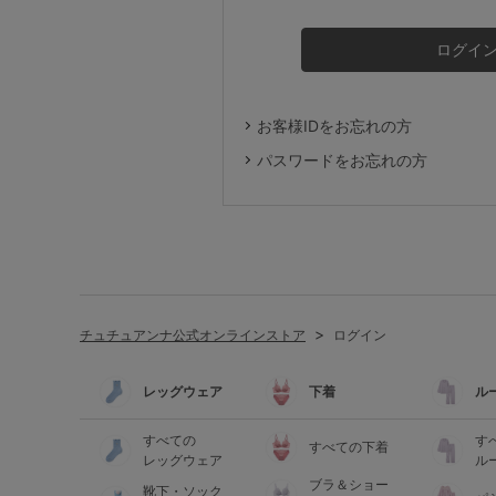
ルームウェア
ライフスタイル
お客様IDをお忘れの方
メンズ
パスワードをお忘れの方
キッズ
マタニティ
チュチュアンナ公式オンラインストア
ログイン
ギフトラッピング
レッグウェア
下着
ル
SALE
すべての
す
すべての下着
レッグウェア
ル
ブラ＆ショー
靴下・ソック