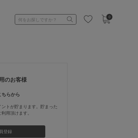
0
何をお探しですか？
1,000～1,999円
3,000～3,999円
用のお客様
こちらから
3足￥1,188靴下
イントが貯まります。貯まった
ご利用頂けます。