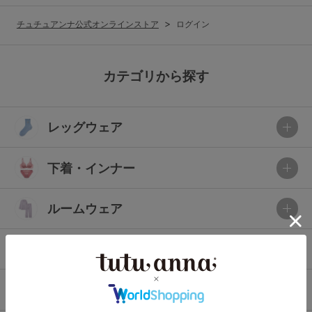
G65
G70
G75
チュチュアンナ公式オンラインストア
ログイン
～999円
1,000～1,999円
H70
H75
2,000～2,999円
3,000～3,999円
SS
S
M
カテゴリから探す
L
LL
3L
4,000円～
3足￥1,188靴下
レッグウェア
S-AB
S-CD
S-EF
セールアイテムから探す
M-AB
M-CD
M-EF
下着・インナー
セールアイテム
L-AB
L-CD
L-EF
その他から探す
ルームウェア
LL-EF
お気に入り
ライフスタイル
サイズの表示を閉じる
新着アイテム
メンズ