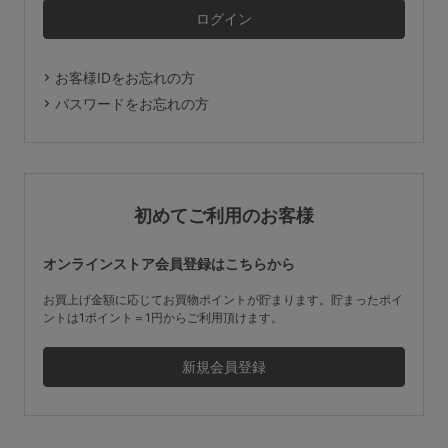
マタニティ
ギフトラッピング
お客様IDをお忘れの方
SALE
パスワードをお忘れの方
サイズからブラを探す
A60
A65
A70
A75
初めてご利用のお客様
B65
B70
B75
B80
オンラインストア会員登録はこちらから
C65
C70
C75
C80
C85
お買上げ金額に応じてお買物ポイントが貯まります。貯まったポイ
ントは1ポイント＝1円からご利用頂けます。
D65
D70
D75
D80
D85
すべてのサイズを表示する
E65
E70
E75
E80
E85
F65
F70
F75
F80
価格帯から探す