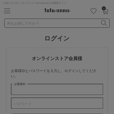
お気に入り|チュチュアンナ [tutuanna]公式通販サイト
0
キーワード・品番から探す
検索を閉じる
何をお探しですか？
ログイン
ナイトブラ
ノンワイヤー
特盛ブラ
チューブトップ
折り畳み
パジャマ
ストッキング
キャミソール
オンラインストア会員様
ルームウェア
育乳ブラ
アームカバー
お客様IDとパスワードを入力し、ログインしてくださ
カテゴリから探す
い。
お客様ID
レッグウェア
下着
ルームウェア
ライフスタイル
パスワード
メンズ
キッズ