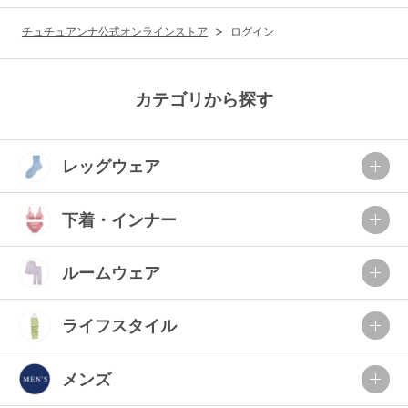
G65
G70
G75
チュチュアンナ公式オンラインストア
ログイン
～999円
1,000～1,999円
H70
H75
2,000～2,999円
3,000～3,999円
SS
S
M
カテゴリから探す
L
LL
3L
4,000円～
3足￥1,188靴下
レッグウェア
S-AB
S-CD
S-EF
セールアイテムから探す
M-AB
M-CD
M-EF
下着・インナー
セールアイテム
L-AB
L-CD
L-EF
その他から探す
ルームウェア
LL-EF
お気に入り
ライフスタイル
サイズの表示を閉じる
新着アイテム
メンズ