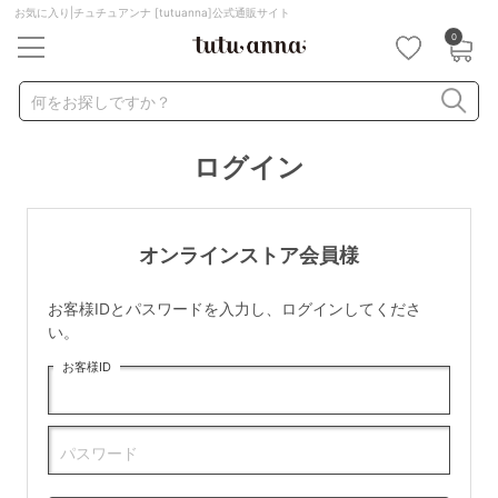
お気に入り|チュチュアンナ [tutuanna]公式通販サイト
0
キーワード・品番から探す
検索を閉じる
何をお探しですか？
ログイン
ナイトブラ
ノンワイヤー
特盛ブラ
チューブトップ
折り畳み
パジャマ
ストッキング
キャミソール
オンラインストア会員様
ルームウェア
育乳ブラ
アームカバー
お客様IDとパスワードを入力し、ログインしてくださ
カテゴリから探す
い。
お客様ID
レッグウェア
下着
ルームウェア
ライフスタイル
パスワード
メンズ
キッズ