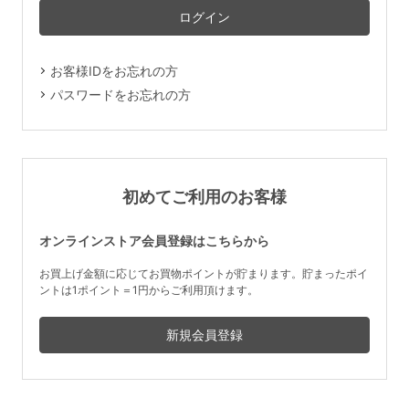
マタニティ
ギフトラッピング
お客様IDをお忘れの方
SALE
パスワードをお忘れの方
サイズからブラを探す
A60
A65
A70
A75
初めてご利用のお客様
B65
B70
B75
B80
オンラインストア会員登録はこちらから
C65
C70
C75
C80
C85
お買上げ金額に応じてお買物ポイントが貯まります。貯まったポイ
ントは1ポイント＝1円からご利用頂けます。
D65
D70
D75
D80
D85
すべてのサイズを表示する
E65
E70
E75
E80
E85
F65
F70
F75
F80
価格帯から探す