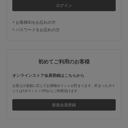
マタニティ
ギフトラッピング
お客様IDをお忘れの方
SALE
パスワードをお忘れの方
サイズからブラを探す
A60
A65
A70
A75
初めてご利用のお客様
B65
B70
B75
B80
オンラインストア会員登録はこちらから
C65
C70
C75
C80
C85
お買上げ金額に応じてお買物ポイントが貯まります。貯まったポイ
ントは1ポイント＝1円からご利用頂けます。
D65
D70
D75
D80
D85
すべてのサイズを表示する
E65
E70
E75
E80
E85
F65
F70
F75
F80
価格帯から探す