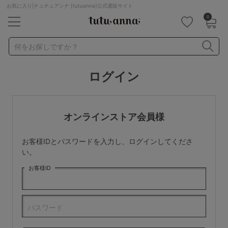
お気に入り|チュチュアンナ [tutuanna]公式通販サイト
0
キーワード・品番から探す
検索を閉じる
何をお探しですか？
ログイン
ナイトブラ
ノンワイヤー
特盛ブラ
チューブトップ
折り畳み
パジャマ
ストッキング
キャミソール
オンラインストア会員様
ルームウェア
育乳ブラ
アームカバー
お客様IDとパスワードを入力し、ログインしてくださ
カテゴリから探す
い。
お客様ID
レッグウェア
下着
ルームウェア
ライフスタイル
パスワード
メンズ
キッズ