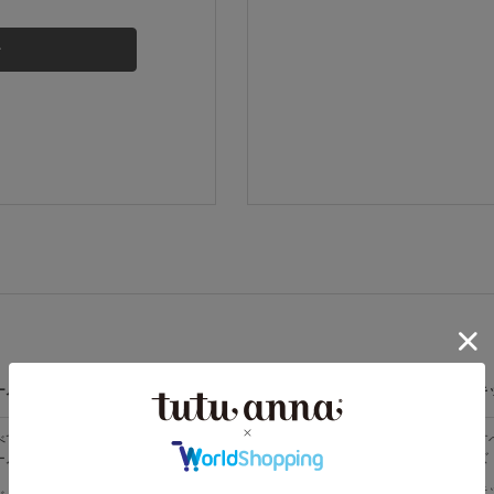
その他から探す
お気に入り
新着アイテム
ランキング
高評価レビューアイテム
ームウェア
ライフスタイル
メンズ
キ
WEB限定アイテム
べての
すべての
すべてのメン
す
ームウェア
ライフスタイ
ズ
ズ
ル
特集ページ
メンズソック
キ