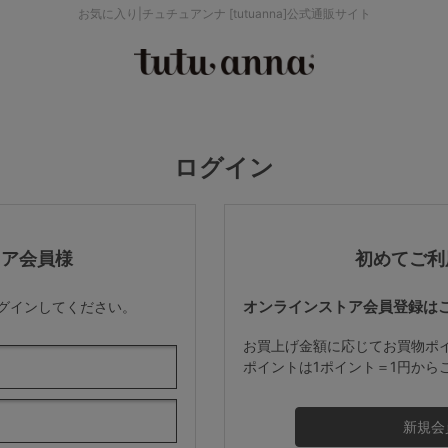
お気に入り|チュチュアンナ [tutuanna]公式通販サイト
検索を閉じる
価格帯から探す
ログイン
～999円
み
パジャマ
ストッキング
2,000～2,999円
トア会員様
初めてご利
オンラインストア会員登録は
ログインしてください。
4,000円～
お買上げ金額に応じてお買物ポ
ポイントは1ポイント＝1円から
セールアイテムから探す
セールアイテム