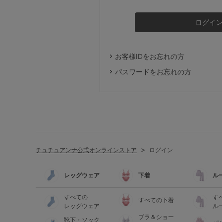
ルームウェア
ライフスタイル
お客様IDをお忘れの方
メンズ
パスワードをお忘れの方
キッズ
マタニティ
チュチュアンナ公式オンラインストア
ログイン
ギフトラッピング
レッグウェア
下着
ル
SALE
すべての
す
すべての下着
レッグウェア
ル
ブラ＆ショー
靴下・ソック