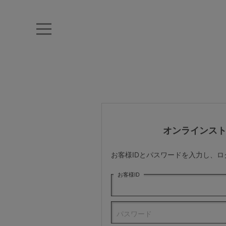
キーワード・品番から探す
ナイトブラ
ノンワイヤー
特盛ブラ
チューブトップ
折り畳
キャミソール
ルームウェア
育乳ブラ
アームカバー
オンラインス
カテゴリから探す
お客様IDとパスワードを入力し、
レッグウェア
お客様ID
下着
パスワード