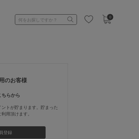
0
何をお探しですか？
1,000～1,999円
3,000～3,999円
用のお客様
こちらから
3足￥1,188靴下
イントが貯まります。貯まった
ご利用頂けます。