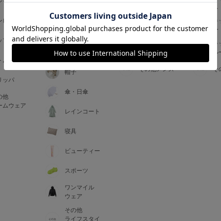
ジャマ
ス
ス
アームカバー
ンピース
メンズインナ
キ
手袋
ー
ー
5
ップス
メンズ
キ
マフラー・テ
ルームウェア
ル
ィペット
0
トム
その他メンズ
そ
帽子
リッパ
0
C85
傘・日傘
の他
0
D85
ームウェア
レインコート
0
E85
寝具
ビューティー
0
スポーツ
ワンマイル
ウェア
その他
ライフスタイ