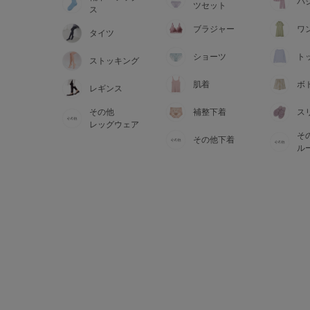
サイズからブラを探す
パ
ツセット
ス
ブラジャー
ワ
タイツ
A60
A65
A70
A7
ショーツ
ト
ストッキング
B65
B70
B75
B8
肌着
ボ
レギンス
その他
補整下着
ス
C65
C70
C75
C8
レッグウェア
そ
その他下着
D65
D70
D75
D8
ル
E65
E70
E75
E8
F65
F70
F75
F8
G65
G70
G75
H70
H75