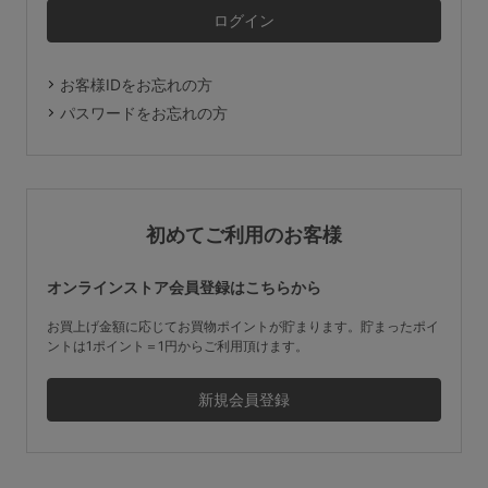
マタニティ
ギフトラッピング
お客様IDをお忘れの方
SALE
パスワードをお忘れの方
サイズからブラを探す
A60
A65
A70
A75
初めてご利用のお客様
B65
B70
B75
B80
オンラインストア会員登録はこちらから
C65
C70
C75
C80
C85
お買上げ金額に応じてお買物ポイントが貯まります。貯まったポイ
ントは1ポイント＝1円からご利用頂けます。
D65
D70
D75
D80
D85
すべてのサイズを表示する
E65
E70
E75
E80
E85
F65
F70
F75
F80
価格帯から探す