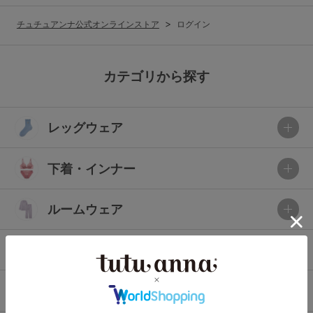
G65
G70
G75
チュチュアンナ公式オンラインストア
ログイン
～999円
1,000～1,999円
H70
H75
2,000～2,999円
3,000～3,999円
SS
S
M
カテゴリから探す
L
LL
3L
4,000円～
3足￥1,188靴下
レッグウェア
S-AB
S-CD
S-EF
セールアイテムから探す
M-AB
M-CD
M-EF
下着・インナー
セールアイテム
L-AB
L-CD
L-EF
その他から探す
ルームウェア
LL-EF
お気に入り
ライフスタイル
サイズの表示を閉じる
新着アイテム
メンズ