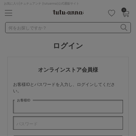
お気に入り|チュチュアンナ [tutuanna]公式通販サイト
0
キーワード・品番から探す
検索を閉じる
何をお探しですか？
ログイン
ナイトブラ
ノンワイヤー
特盛ブラ
チューブトップ
折り畳み
パジャマ
ストッキング
キャミソール
オンラインストア会員様
ルームウェア
育乳ブラ
アームカバー
お客様IDとパスワードを入力し、ログインしてくださ
カテゴリから探す
い。
お客様ID
レッグウェア
下着
ルームウェア
ライフスタイル
パスワード
メンズ
キッズ