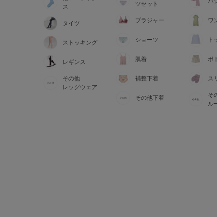
サイズからブラを探す
パ
ツセット
ス
ブラジャー
ワ
タイツ
A60
A65
A70
A7
ショーツ
ト
ストッキング
B65
B70
B75
B8
肌着
ボ
レギンス
その他
補整下着
ス
C65
C70
C75
C8
レッグウェア
そ
その他下着
D65
D70
D75
D8
ル
E65
E70
E75
E8
F65
F70
F75
F8
G65
G70
G75
H70
H75