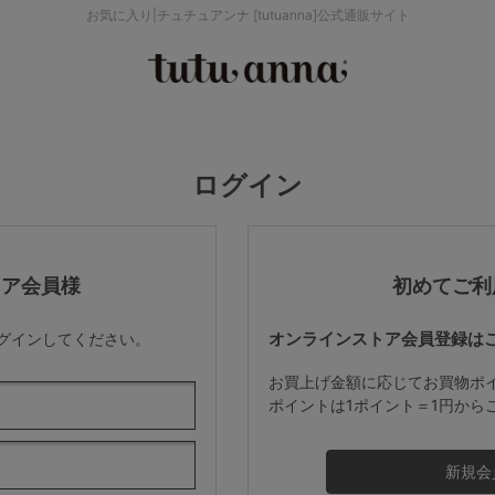
お気に入り|チュチュアンナ [tutuanna]公式通販サイト
検索を閉じる
価格帯から探す
ログイン
～999円
み
パジャマ
ストッキング
2,000～2,999円
トア会員様
初めてご利
オンラインストア会員登録は
ログインしてください。
4,000円～
お買上げ金額に応じてお買物ポ
ポイントは1ポイント＝1円から
セールアイテムから探す
セールアイテム