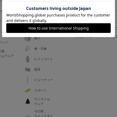
ジャマ
ス
ス
アームカバー
ンピース
メンズインナ
キ
手袋
ー
ー
5
ップス
メンズ
キ
マフラー・テ
ルームウェア
ル
ィペット
0
トム
その他メンズ
そ
帽子
リッパ
0
C85
傘・日傘
の他
0
D85
ームウェア
レインコート
0
E85
寝具
ビューティー
0
スポーツ
ワンマイル
ウェア
その他
ライフスタイ