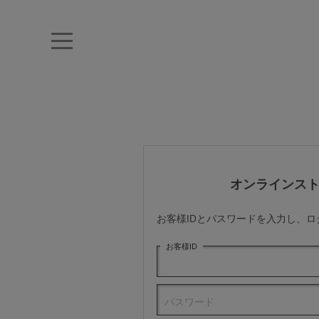
キーワード・品番から探す
ナイトブラ
ノンワイヤー
特盛ブラ
チューブトップ
折り畳
キャミソール
ルームウェア
育乳ブラ
アームカバー
オンラインス
カテゴリから探す
お客様IDとパスワードを入力し、
レッグウェア
お客様ID
下着
パスワード