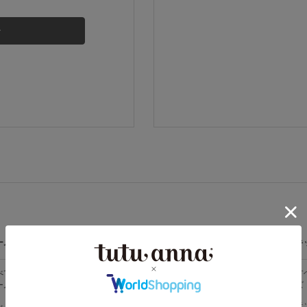
その他から探す
お気に入り
新着アイテム
ランキング
高評価レビューアイテム
ームウェア
ライフスタイル
メンズ
キ
WEB限定アイテム
べての
すべての
すべてのメン
す
ームウェア
ライフスタイ
ズ
ズ
ル
特集ページ
メンズソック
キ