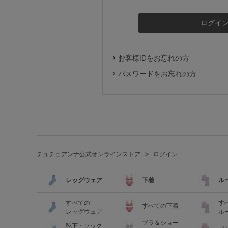
ルームウェア
ライフスタイル
お客様IDをお忘れの方
メンズ
パスワードをお忘れの方
キッズ
マタニティ
チュチュアンナ公式オンラインストア
ログイン
ギフトラッピング
レッグウェア
下着
ル
SALE
すべての
す
すべての下着
レッグウェア
ル
ブラ＆ショー
靴下・ソック