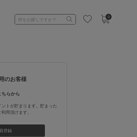
0
何をお探しですか？
1,000～1,999円
3,000～3,999円
用のお客様
こちらから
3足￥1,188靴下
イントが貯まります。貯まった
ご利用頂けます。