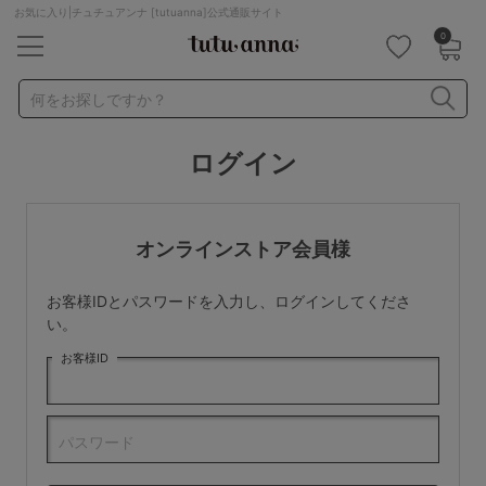
お気に入り|チュチュアンナ [tutuanna]公式通販サイト
0
キーワード・品番から探す
検索を閉じる
何をお探しですか？
ログイン
ナイトブラ
ノンワイヤー
特盛ブラ
チューブトップ
折り畳み
パジャマ
ストッキング
キャミソール
オンラインストア会員様
ルームウェア
育乳ブラ
アームカバー
お客様IDとパスワードを入力し、ログインしてくださ
カテゴリから探す
い。
お客様ID
レッグウェア
下着
ルームウェア
ライフスタイル
パスワード
メンズ
キッズ