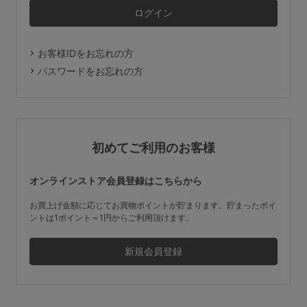
マタニティ
ギフトラッピング
お客様IDをお忘れの方
SALE
パスワードをお忘れの方
サイズからブラを探す
A60
A65
A70
A75
初めてご利用のお客様
B65
B70
B75
B80
オンラインストア会員登録はこちらから
C65
C70
C75
C80
C85
お買上げ金額に応じてお買物ポイントが貯まります。貯まったポイ
ントは1ポイント＝1円からご利用頂けます。
D65
D70
D75
D80
D85
すべてのサイズを表示する
E65
E70
E75
E80
E85
F65
F70
F75
F80
価格帯から探す