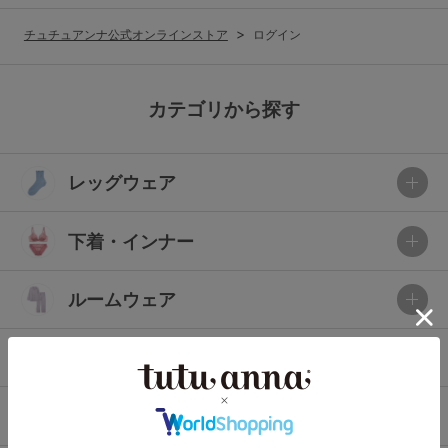
G65
G70
G75
チュチュアンナ公式オンラインストア
ログイン
～999円
1,000～1,999円
H70
H75
2,000～2,999円
3,000～3,999円
SS
S
M
カテゴリから探す
L
LL
3L
4,000円～
3足￥1,188靴下
レッグウェア
S-AB
S-CD
S-EF
セールアイテムから探す
M-AB
M-CD
M-EF
下着・インナー
セールアイテム
L-AB
L-CD
L-EF
その他から探す
ルームウェア
LL-EF
お気に入り
ライフスタイル
サイズの表示を閉じる
新着アイテム
メンズ